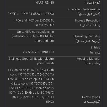
(نوع ارتباط)
HART, RS485
Operating Temperature
(دمای قابل تحمل)
'-67°F to +167ºF (-55ºC to +75ºC)
IP66 and IP67 per EN60529\,
Ingress Protection
(حفاظت داخلی)
NEMA 250 6P
Up to 95% non-condensing
(withstands up to 100% RH for
Operating Humidity
(رطوبت قابل تحمل)
short periods)
Entries
(ورودی)
2 x M25 x 1.5 mm ISO
Stainless Steel 316L with electro
Housing Material
(جنس بدنه)
polish finish
1 Ex db eb op is IIC T4 Gb X Ex tb
op is IIIC T96°C Db X (–55°C Ta
+75°C), 1 Ex db eb op is IIC T4 Gb
X Ex tb op is IIIC T96°C Db X (–
55°C Ta +75°C), 1 Ex db eb op is
IIC T4 Gb X Ex tb op is IIIC T96°C
Db X (–55°C Ta +75°C), TR CU
Certifications
(گواهینامه‌ها)
(EAC)