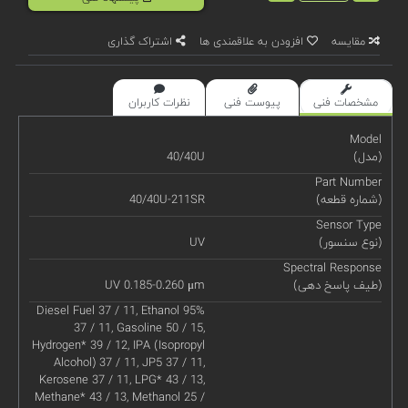
مقایسه
افزودن به علاقمندی ها
اشتراک گذاری
مشخصات فنی
پیوست فنی
نظرات کاربران
Model
(مدل)
40/40U
Part Number
(شماره قطعه)
40/40U-211SR
Sensor Type
(نوع سنسور)
UV
Spectral Response
(طیف پاسخ دهی)
UV 0.185-0.260 μm
Diesel Fuel 37 / 11, Ethanol 95%
37 / 11, Gasoline 50 / 15,
Hydrogen* 39 / 12, IPA (Isopropyl
Alcohol) 37 / 11, JP5 37 / 11,
Kerosene 37 / 11, LPG* 43 / 13,
Methane* 43 / 13, Methanol 25 /