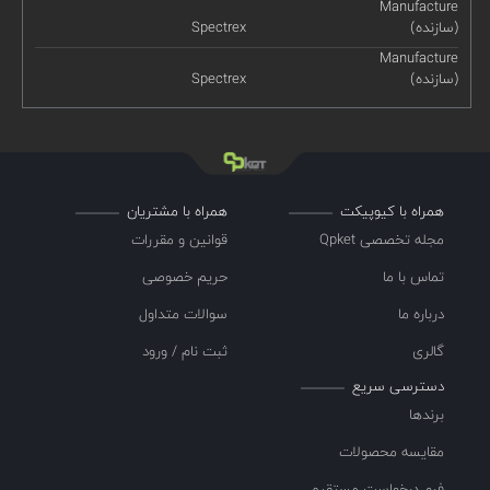
Manufacture
(سازنده)
Spectrex
Manufacture
(سازنده)
Spectrex
همراه با کیوپیکت
همراه با مشتریان
مجله تخصصی Qpket
قوانین و مقررات
تماس با ما
حریم خصوصی
درباره ما
سوالات متداول
گالری
ثبت نام / ورود
دسترسی سریع
برندها
مقایسه محصولات
فرم درخواست مستقیم