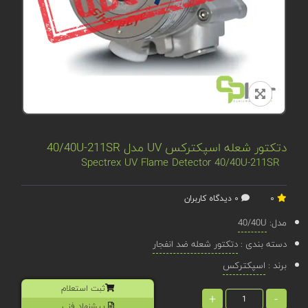
دتکتور شعله اسپکترکس UV مدل 40/40U-211SR
Spectrex UV Flame Detector 40/40U-211SR
0
0 دیدگاه کاربران
مدل:
40/40U
دسته بندی :
دتکتور شعله ضد انفجار
برند :
اسپکترکس
ثبت استعلام
+
-
پیشنهاد فنی