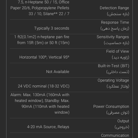
7.5, n-Heptane 50 / 15, Office
Paper 20/6, Polypropylene Pellets
Detection Range
(بازه سنجش)
33 / 10, Silane** 22 / 7
Response Time
(زمان پاسخ دهی)
Typically 3 seconds
1 ft2(0.1m2) n-heptane pan fire
Sensitivity Ranges
(بازه حساسیت)
from 15ft (5m) or 50 ft (15m)
Field of View
(زاویه دید)
Horizontal 100º; Vertical 95º
Built-in-Test (BIT)
(تست داخلی)
Not Available
Operating Voltage
(ولتاژ عملکرد)
24 VDC nominal (18-32 VDC)
Alarm: Max. 130mA (160mA with
heated window), Standby: Max.
90mA (110mA with heated
Power Consumption
(توان مصرفی)
window)
Output
(خروجی)
4-20 mA Source, Relays
Communication