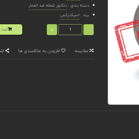
دسته بندی :
دتکتور شعله ضد انفجار
برند :
اسپکترکس
+
-
ثبت ا
مقایسه
افزودن به علاقمندی ها
اشت