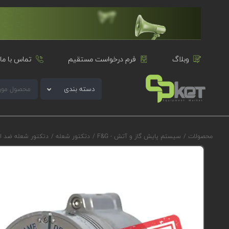
وبلاگ
فرم درخواست مستقیم
تماس با ما
دسته بندی
محصولات
/
سیستم پایش گاز و آتش - F&G
/
دتکتور شعله
/
دتکتور شعله ضد ا