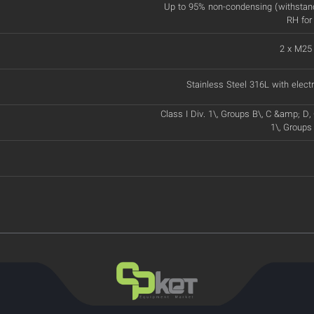
Up to 95% non-condensing (withstan
RH for
2 x M25
Stainless Steel 316L with electr
Class I Div. 1\, Groups B\, C &amp; D, Cl
1\, Groups