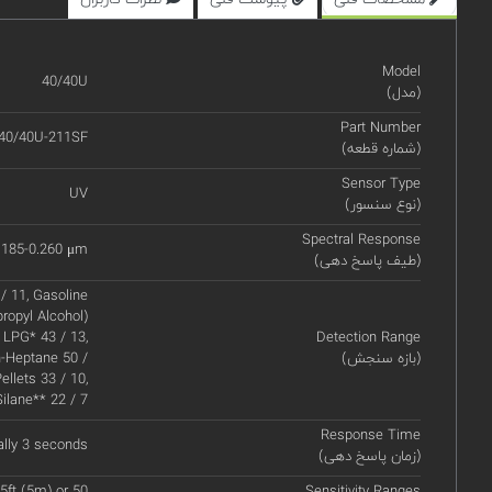
Model
40/40U
(مدل)
Part Number
40/40U-211SF
(شماره قطعه)
Sensor Type
UV
(نوع سنسور)
Spectral Response
.185-0.260 μm
(طیف پاسخ دهی)
/ 11, Gasoline
propyl Alcohol)
 LPG* 43 / 13,
Detection Range
(بازه سنجش)
n-Heptane 50 /
ellets 33 / 10,
Silane** 22 / 7
Response Time
ally 3 seconds
(زمان پاسخ دهی)
5ft (5m) or 50
Sensitivity Ranges