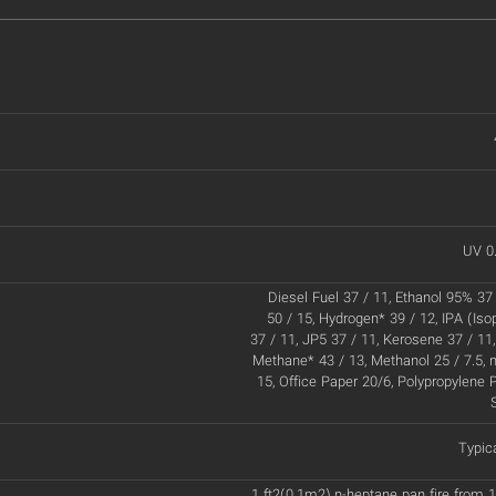
UV 0
Diesel Fuel 37 / 11, Ethanol 95% 37 
50 / 15, Hydrogen* 39 / 12, IPA (Iso
37 / 11, JP5 37 / 11, Kerosene 37 / 11,
Methane* 43 / 13, Methanol 25 / 7.5, 
15, Office Paper 20/6, Polypropylene P
Typic
1 ft2(0.1m2) n-heptane pan fire from 1