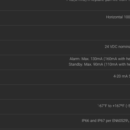
Horizontal 100
24 VDC nomina
Alarm: Max. 130mA (160mA with he
Standby: Max. 90mA (110mA with h
4-20 mA S
'-67°F to +167ºF (-
IP66 and IP67 per EN60529\