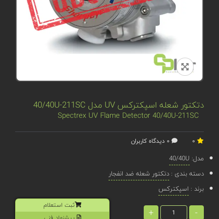
دتکتور شعله اسپکترکس UV مدل 40/40U-211SC
Spectrex UV Flame Detector 40/40U-211SC
0
0 دیدگاه کاربران
مدل:
40/40U
دسته بندی :
دتکتور شعله ضد انفجار
برند :
اسپکترکس
ثبت استعلام
+
-
پیشنهاد فنی