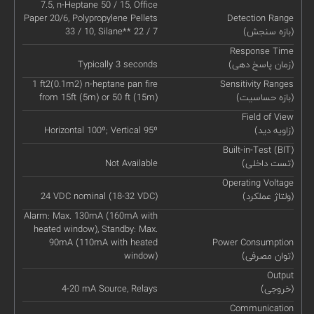
7.5, n-Heptane 50 / 15, Office
Paper 20/6, Polypropylene Pellets
Detection Range
(بازه سنجش)
33 / 10, Silane** 22 / 7
Response Time
(زمان پاسخ دهی)
Typically 3 seconds
1 ft2(0.1m2) n-heptane pan fire
Sensitivity Ranges
(بازه حساسیت)
from 15ft (5m) or 50 ft (15m)
Field of View
(زاویه دید)
Horizontal 100º; Vertical 95º
Built-in-Test (BIT)
(تست داخلی)
Not Available
Operating Voltage
(ولتاژ عملکرد)
24 VDC nominal (18-32 VDC)
Alarm: Max. 130mA (160mA with
heated window), Standby: Max.
90mA (110mA with heated
Power Consumption
(توان مصرفی)
window)
Output
(خروجی)
4-20 mA Source, Relays
Communication