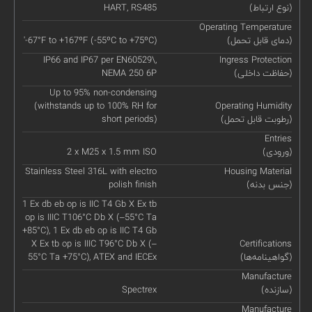
(نوع ارتباط)
HART, RS485
Operating Temperature
(دمای قابل تحمل)
'-67°F to +167ºF (-55ºC to +75ºC)
IP66 and IP67 per EN60529\,
Ingress Protection
(حفاظت داخلی)
NEMA 250 6P
Up to 95% non-condensing
(withstands up to 100% RH for
Operating Humidity
(رطوبت قابل تحمل)
short periods)
Entries
(ورودی)
2 x M25 x 1.5 mm ISO
Stainless Steel 316L with electro
Housing Material
(جنس بدنه)
polish finish
1 Ex db eb op is IIC T4 Gb X Ex tb
op is IIIC T106°C Db X (–55°C Ta
+85°C), 1 Ex db eb op is IIC T4 Gb
X Ex tb op is IIIC T96°C Db X (–
Certifications
(گواهینامه‌ها)
55°C Ta +75°C), ATEX and IECEx
Manufacture
(سازنده)
Spectrex
Manufacture