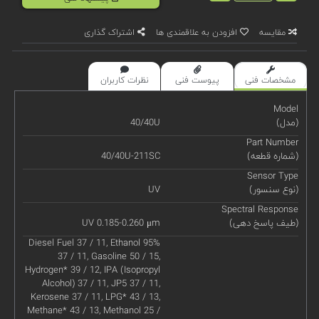
مقایسه
افزودن به علاقمندی ها
اشتراک گذاری
مشخصات فنی
پیوست فنی
نظرات کاربران
Model
(مدل)
40/40U
Part Number
(شماره قطعه)
40/40U-211SC
Sensor Type
(نوع سنسور)
UV
Spectral Response
(طیف پاسخ دهی)
UV 0.185-0.260 μm
Diesel Fuel 37 / 11, Ethanol 95%
37 / 11, Gasoline 50 / 15,
Hydrogen* 39 / 12, IPA (Isopropyl
Alcohol) 37 / 11, JP5 37 / 11,
Kerosene 37 / 11, LPG* 43 / 13,
Methane* 43 / 13, Methanol 25 /