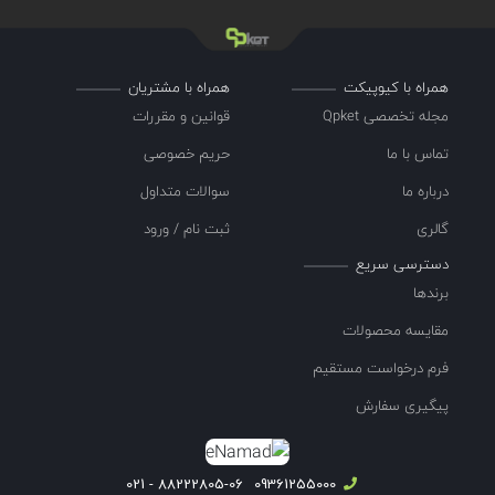
همراه با کیوپیکت
همراه با مشتریان
مجله تخصصی Qpket
قوانین و مقررات
تماس با ما
حریم خصوصی
درباره ما
سوالات متداول
گالری
ثبت نام / ورود
دسترسی سریع
برندها
مقایسه محصولات
فرم درخواست مستقیم
پیگیری سفارش
88222805-06 - 021
09361255000