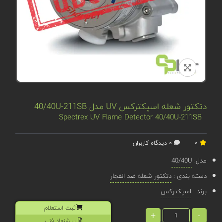
دتکتور شعله اسپکترکس UV مدل 40/40U-211SB
Spectrex UV Flame Detector 40/40U-211SB
0
0 دیدگاه کاربران
مدل:
40/40U
دسته بندی :
دتکتور شعله ضد انفجار
برند :
اسپکترکس
ثبت استعلام
+
-
پیشنهاد فنی