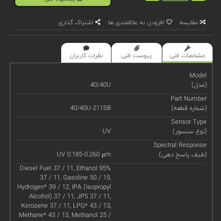
مقایسه
افزودن به علاقمندی ها
اشتراک گذاری
مشخصات فنی
پیوست فنی
نظرات کاربران
Model
(مدل)
40/40U
Part Number
(شماره قطعه)
40/40U-211SB
Sensor Type
(نوع سنسور)
UV
Spectral Response
(طیف پاسخ دهی)
UV 0.185-0.260 μm
Diesel Fuel 37 / 11, Ethanol 95%
37 / 11, Gasoline 50 / 15,
Hydrogen* 39 / 12, IPA (Isopropyl
Alcohol) 37 / 11, JP5 37 / 11,
Kerosene 37 / 11, LPG* 43 / 13,
Methane* 43 / 13, Methanol 25 /