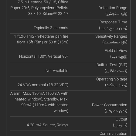
7.5, n-Heptane 50 / 15, Office
Paper 20/6, Polypropylene Pellets
Detection Range
(بازه سنجش)
33 / 10, Silane** 22 / 7
Response Time
(زمان پاسخ دهی)
Typically 3 seconds
1 ft2(0.1m2) n-heptane pan fire
Sensitivity Ranges
(بازه حساسیت)
from 15ft (5m) or 50 ft (15m)
Field of View
(زاویه دید)
Horizontal 100º; Vertical 95º
Built-in-Test (BIT)
(تست داخلی)
Not Available
Operating Voltage
(ولتاژ عملکرد)
24 VDC nominal (18-32 VDC)
Alarm: Max. 130mA (160mA with
heated window), Standby: Max.
90mA (110mA with heated
Power Consumption
(توان مصرفی)
window)
Output
(خروجی)
4-20 mA Source, Relays
Communication