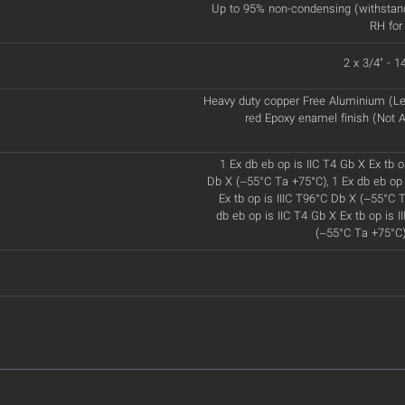
Up to 95% non-condensing (withstan
RH for
2 x 3/4" - 
Heavy duty copper Free Aluminium (Le
red Epoxy enamel finish (Not A
1 Ex db eb op is IIC T4 Gb X Ex tb o
Db X (–55°C Ta +75°C), 1 Ex db eb op 
Ex tb op is IIIC T96°C Db X (–55°C T
db eb op is IIC T4 Gb X Ex tb op is 
(–55°C Ta +75°C)