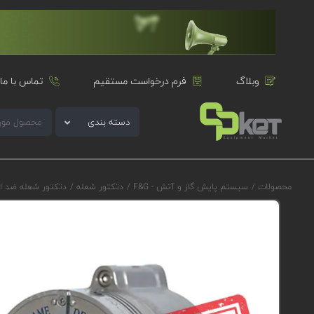
وبلاگ
فرم درخواست مستقیم
تماس با ما
دسته بندی
محصولات
/
سیستم پایش گاز و آتش - F&G
/
دتکتور شعله
/
دتکتور شعله ضد ا