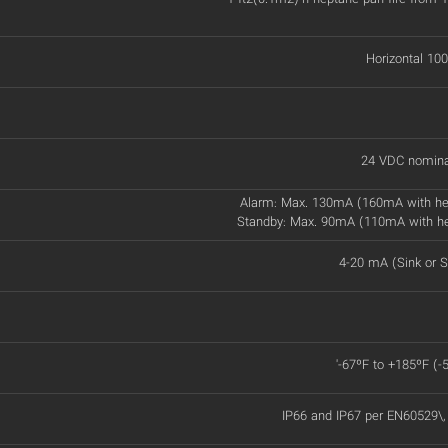
Horizontal 100
24 VDC nomina
Alarm: Max. 130mA (160mA with he
Standby: Max. 90mA (110mA with h
4-20 mA (Sink or S
'-67ºF to +185ºF (-
IP66 and IP67 per EN60529\