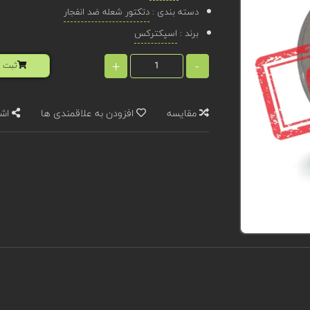
دسته بندی :
دتکتور شعله ضد انفجار
برند :
اسپکترکس
+
-
ثبت ا
مقایسه
افزودن به علاقمندی ها
اشت