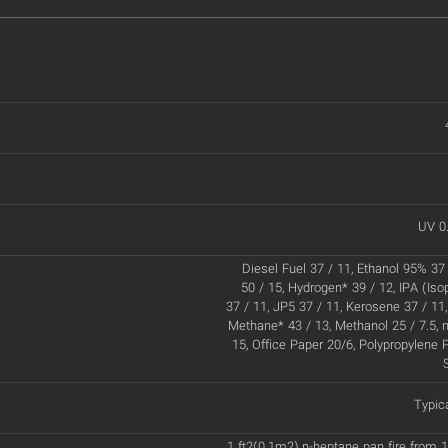
UV 0
Diesel Fuel 37 / 11, Ethanol 95% 37 
50 / 15, Hydrogen* 39 / 12, IPA (Iso
37 / 11, JP5 37 / 11, Kerosene 37 / 11,
Methane* 43 / 13, Methanol 25 / 7.5, 
15, Office Paper 20/6, Polypropylene P
Typic
1 ft2(0.1m2) n-heptane pan fire from 1