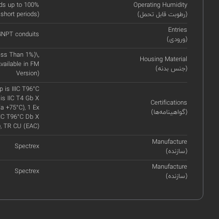
ds up to 100%
Operating Humidity
(رطوبت قابل تحمل)
 short periods)
Entries
14NPT conduits
(ورودی)
ss Than 1%)\,
Housing Material
vailable in FM
(جنس بدنه)
Version)
p is IIIC T96°C
is IIC T4 Gb X
Certifications
a +75°C), 1 Ex
(گواهینامه‌ها)
IIIC T96°C Db X
, TR CU (EAC)
Manufacture
Spectrex
(سازنده)
Manufacture
Spectrex
(سازنده)