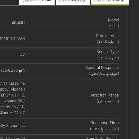
Model
40/40U
(مدل)
Part Number
40/40U-122AR
(شماره قطعه)
Sensor Type
UV
(نوع سنسور)
Spectral Response
.185-0.260 μm
(طیف پاسخ دهی)
/ 11, Gasoline
propyl Alcohol)
 LPG* 43 / 13,
Detection Range
(بازه سنجش)
n-Heptane 50 /
ellets 33 / 10,
Silane** 22 / 7
Response Time
ally 3 seconds
(زمان پاسخ دهی)
5ft (5m) or 50
Sensitivity Ranges