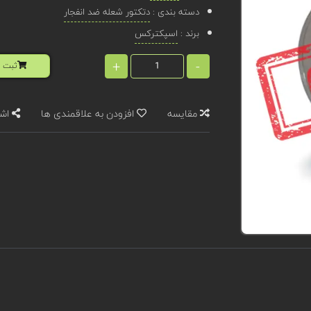
دسته بندی :
دتکتور شعله ضد انفجار
برند :
اسپکترکس
+
-
ثبت ا
مقایسه
افزودن به علاقمندی ها
اشت