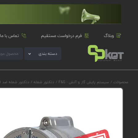
وبلاگ
فرم درخواست مستقیم
تماس با ما
دسته بندی
محصولات
/
سیستم پایش گاز و آتش - F&G
/
دتکتور شعله
/
دتکتور شعله ضد ا