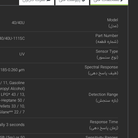
Model
40/40U
(مدل)
Part Number
40/40U-111SC
(شماره قطعه)
Sensor Type
UV
(نوع سنسور)
Spectral Response
.185-0.260 μm
(طیف پاسخ دهی)
/ 11, Gasoline
propyl Alcohol)
 LPG* 43 / 13,
Detection Range
(بازه سنجش)
n-Heptane 50 /
ellets 33 / 10,
Silane** 22 / 7
Response Time
ally 3 seconds
(زمان پاسخ دهی)
5ft (5m) or 50
Sensitivity Ranges