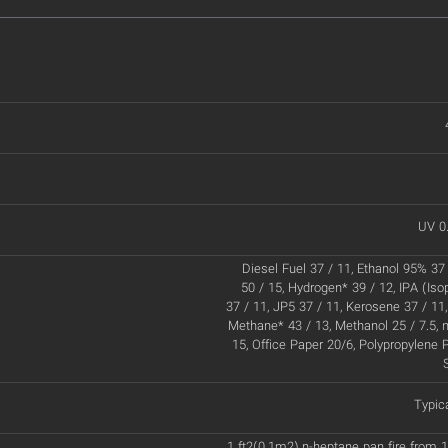
UV 0
Diesel Fuel 37 / 11, Ethanol 95% 37 
50 / 15, Hydrogen* 39 / 12, IPA (Iso
37 / 11, JP5 37 / 11, Kerosene 37 / 11,
Methane* 43 / 13, Methanol 25 / 7.5, 
15, Office Paper 20/6, Polypropylene P
Typic
1 ft2(0.1m2) n-heptane pan fire from 1