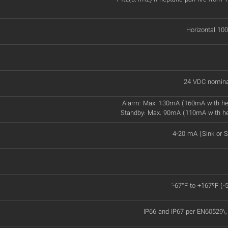
Horizontal 100
24 VDC nomina
Alarm: Max. 130mA (160mA with he
Standby: Max. 90mA (110mA with h
4-20 mA (Sink or S
'-67°F to +167ºF (-
IP66 and IP67 per EN60529\