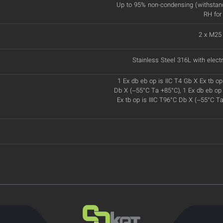
Up to 95% non-condensing (withstan
RH for
2 x M25
Stainless Steel 316L with electr
1 Ex db eb op is IIC T4 Gb X Ex tb op
Db X (–55°C Ta +85°C), 1 Ex db eb op 
Ex tb op is IIIC T96°C Db X (–55°C T