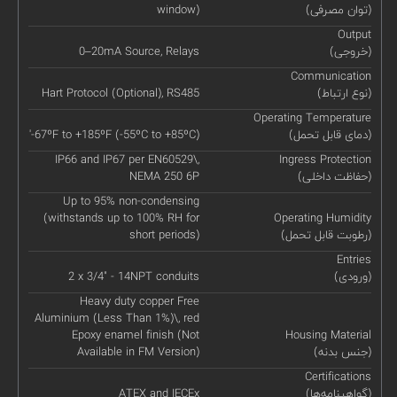
(توان مصرفی)
window)
Output
(خروجی)
0–20mA Source, Relays
Communication
(نوع ارتباط)
Hart Protocol (Optional), RS485
Operating Temperature
(دمای قابل تحمل)
'-67ºF to +185ºF (-55ºC to +85ºC)
IP66 and IP67 per EN60529\,
Ingress Protection
(حفاظت داخلی)
NEMA 250 6P
Up to 95% non-condensing
(withstands up to 100% RH for
Operating Humidity
(رطوبت قابل تحمل)
short periods)
Entries
(ورودی)
2 x 3/4" - 14NPT conduits
Heavy duty copper Free
Aluminium (Less Than 1%)\, red
Epoxy enamel finish (Not
Housing Material
(جنس بدنه)
Available in FM Version)
Certifications
(گواهینامه‌ها)
ATEX and IECEx