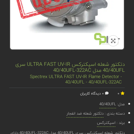
دتکتور شعله اسپکترکس ULTRA FAST UV-IR سری
40/40UFL مدل 40/40UFL-322AC
Spectrex ULTRA FAST UV-IR Flame Detector -
40/40UFL - 40/40UFL-322AC
0
0 دیدگاه کاربران
مدل:
40/40UFL
دسته بندی :
دتکتور شعله ضد انفجار
برند :
اسپکترکس
دتکتور شعله اسپکترکس سری 40/40UFL مدل 40/40UFL-322AC دارای