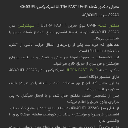
معرفی دتکتور شعله ULTRA FAST UV-IR
اسپکترکس40/40UFL-
322AC
سری 40/40
UFL
:
دتکتور شعله
UV-IR فوق سریع ( ULTRA FAST )
اسپکترکس
مدل
40/40UFL-322AC باتوجه به نوع اشعه‌ی ساطع شده از شعله، حریق را
شناسایی می‌کند.
همانطور که می‌دانید، یکی از روش‌های انتقال حرارت ناشی از آتش،
تشعشع (Radiation) است.
این تشعشعات به صورت امواج نور مرئی و نامرئی و در طیف نورهای
فرابنفش و فروسرخ از حریق خارج می‌شوند.
دتکتور شعله
ULTRA FAST UV-IR
اسپکترکس مدل 40/40UFL-322AC
دارای سنسور دوگانه‌ است.
به این معنی که، امواج نور متصاعد شده از شعله را در هر دو طیف
مذکور دریافت می‌کند.
پس از تشخیص شعله، دتکتور فعال شده و با ارسال سیگنال به پنل
مرکزی، وقوع حریق را اعلام می‌کند.
از طرفی مدل 40/40UFL-322AC به امواج ساطع شده از منابع کاذب تولید
اشعه‌های فروسرخ و فرابنفش ( مانند نور خورشید، صاعقه، جوشکاری و...)
واکنشی ندارد.
به عبارت دیگر این دتکتور نسبت به تمامی امواج نوری حساس نیست،