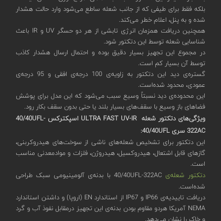
بلکه فقط برای طیفی که از جانب شعله ساطع می‌شود وارد حالت هشدار
شده و به پنل، اعلام خطر می‌کند.
همچنین دریافت همزمان انرژی تابشی از هر دو حسگر UV و IR باعث
شناسایی شعله توسط این دتکتور شود.
در مجموع این تجهیز بسیار دقیق بوده و احتمال ارسال هشدار کاذب
توسط آن بسیار کم است.
گستره‌ی دید این دتکتور به زاویه‌ی 100 درجه‌ی افقی و 95 درجه‌ی
عمودی، محدود شده‌است.
این محدوده‌ی دید نسبتاً وسیع سبب می‌شود که این مدل برای پوشش
فضاهای باز وسیع با سقف‌های بسیار بلند یا حتی بدون سقف بکار ‌رود.
ویژگی‌های دتکتور شعله ULTRA FAST UV-IR
اسپکترکس 40/40UFL-
322AC
سری
40/40
UFL
:
این دتکتور برای تشخیص شعله‌های ناشی از سوخت‌های هیدروکربنی،
گازهای قابل اشتعال، هیدروکسیل، هیدروژن، فلزات و موادمعدنی مناسب
است.
دتکتور شعله‌ی
40/40UFL-322AC با بدنه‌ی آلومینیومی سبک طراحی
شده‌است.
دریافت تاییدیه‌ی IP66 و IP67 از استاندارد EN (اروپا) و داشتن استاندارد
NEMA آمریکا هردو مقاوم بودن بدنه‌ی این تجهیز درمقابل نفوذ آب و گرد
و خاک را نشان می‌دهد.