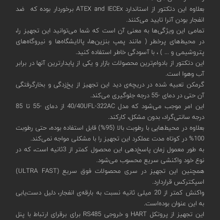
بعلاوه این دتکتور از استاندارد ATEX and IECEx برخوردار بوده که ضد
انفجار بودن آنرا تایید می‌کنند.
تمامی این ویژگی‌ها به معنی آن است که شما می‌توانید این تجهیز را،
در محیط‌های پرخطر ( مانند پمپ بنزین‌ها، پالایشگاه‌ها و نیروگاه‌های
پتروشیمی و ... ) ، با آسودگی خاطر استفاده کنید.
این دتکتور از بادوام‌ترین محصولات بازار و یکی از پایدارترین آنها در برابر
آب وهوا است.
گرمکن تعبیه شده در دریچه‌ی دید این تجهیز از یخ‌زدگی و بخارگرفتگی
آن حتی در دمای -55 درجه جلوگیری می‌کند.
این امر موجب می‌شود که مدل 40/40UFL-322AC از دمای -55 تا 85
درجه سانتی‌گراد، بدون مشکل، کارکند.
بعلاوه در محیط‌هایی با رطوبت بالا (95%) قابل استفاده بوده، حتی رطوبت
100% در کوتاه مدت عملکرد این تجهیز را با مشکلی مواجه نمی‌کند.
به طور معمول زمان پاسخ‌دهی این محصول کمتر از 3ثانیه است، که در
نوع خود واکنشی سریع محسوب می‌شود.
همچنین این تجهیز در سری محصولات فوق سریع (ULTRA FAST)
اسپکترکس قراردارد.
واکنش کمتر از 20 میلی ثانیه نسبت به بارقه‌ی انفجار، دلیل دست‌یابی
به این عنوان بوده‌است.
این تجهیز از پروتکل HART و خروجی RS485 برای برقرای ارتباط با پنل