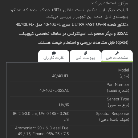
مرکزی استفاده می‌کند.
قابلیت‌ دیگر این دتکتور تست داخلی (BIT) خودکار بوده که عملکرد
پیوسته‌ی قابل اعتماد این تجهیز را بررسی می‌کند.
دتکتور شعله ULTRA FAST UV-IR
سری 40/40
UFL
مدل 40/40UFL-
322AC
و دیگر محصولات اسپکترکس در سامانه تخصصی کیوپیکت
(qpket) قابل مشاهده، بررسی و استعلام قیمت هستند.
مشخصات فنی
پیوست فنی
نظرات کاربران
Model
(مدل)
40/40UFL
Part Number
(شماره قطعه)
40/40UFL-322AC
Sensor Type
(نوع سنسور)
UV/IR
IR: 2.5-3.0 μm, UV: 0.185 - 0.260
Spectral Response
(طیف پاسخ دهی)
μm
Ammonia** 20 / 6, Diesel Fuel
49 / 15, Ethanol 95% 25 / 7.5,