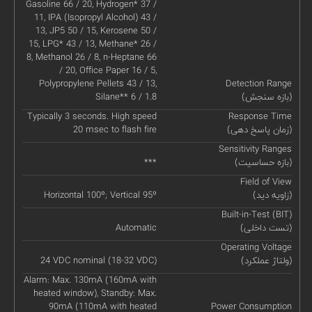
Gasoline 66 / 20, Hydrogen* 37 /
11, IPA (Isopropyl Alcohol) 43 /
13, JP5 50 / 15, Kerosene 50 /
15, LPG* 43 / 13, Methane* 26 /
8, Methanol 26 / 8, n-Heptane 66
/ 20, Office Paper 16 / 5,
Polypropylene Pellets 43 / 13,
Detection Range
(بازه سنجش)
Silane** 6 / 1.8
Typically 3 seconds. High speed
Response Time
(زمان پاسخ دهی)
20 msec to flash fire
Sensitivity Ranges
(بازه حساسیت)
***
Field of View
(زاویه دید)
Horizontal 100º; Vertical 95º
Built-in-Test (BIT)
(تست داخلی)
Automatic
Operating Voltage
(ولتاژ عملکرد)
24 VDC nominal (18-32 VDC)
Alarm: Max. 130mA (160mA with
heated window), Standby: Max.
90mA (110mA with heated
Power Consumption