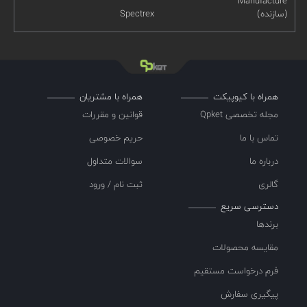
Manufacture
(سازنده)
Spectrex
همراه با کیوپیکت
همراه با مشتریان
مجله تخصصی Qpket
قوانین و مقررات
تماس با ما
حریم خصوصی
درباره ما
سوالات متداول
گالری
ثبت نام / ورود
دسترسی سریع
برندها
مقایسه محصولات
فرم درخواست مستقیم
پیگیری سفارش