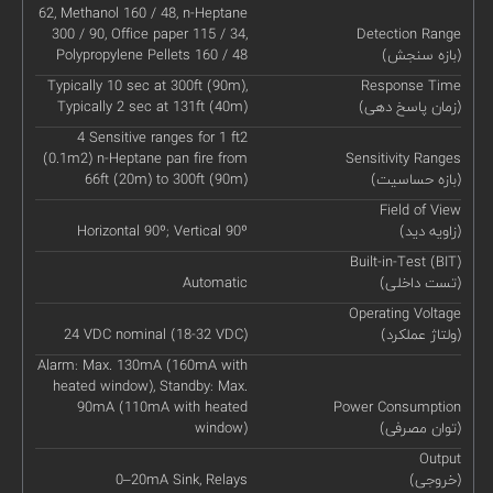
62, Methanol 160 / 48, n-Heptane
300 / 90, Office paper 115 / 34,
Detection Range
(بازه سنجش)
Polypropylene Pellets 160 / 48
Typically 10 sec at 300ft (90m),
Response Time
(زمان پاسخ دهی)
Typically 2 sec at 131ft (40m)
4 Sensitive ranges for 1 ft2
(0.1m2) n-Heptane pan fire from
Sensitivity Ranges
(بازه حساسیت)
66ft (20m) to 300ft (90m)
Field of View
(زاویه دید)
Horizontal 90º; Vertical 90º
Built-in-Test (BIT)
(تست داخلی)
Automatic
Operating Voltage
(ولتاژ عملکرد)
24 VDC nominal (18-32 VDC)
Alarm: Max. 130mA (160mA with
heated window), Standby: Max.
90mA (110mA with heated
Power Consumption
(توان مصرفی)
window)
Output
(خروجی)
0–20mA Sink, Relays