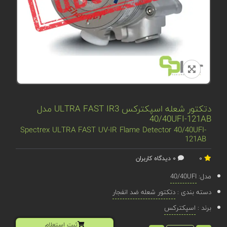
دتکتور شعله اسپکترکس ULTRA FAST IR3 مدل
40/40UFI-121AB
Spectrex ULTRA FAST UV-IR Flame Detector 40/40UFI-
121AB
0
0 دیدگاه کاربران
مدل:
40/40UFI
دسته بندی :
دتکتور شعله ضد انفجار
برند :
اسپکترکس
ثبت استعلام