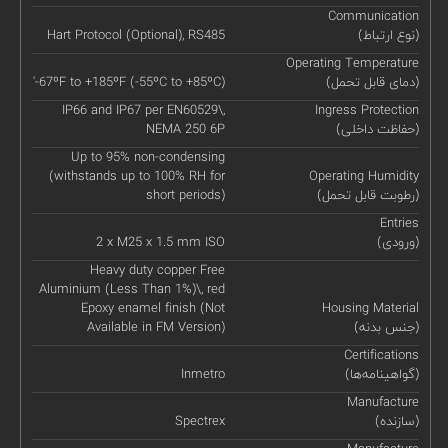
Communication
(نوع ارتباط)
Hart Protocol (Optional), RS485
Operating Temperature
(دمای قابل تحمل)
'-67ºF to +185ºF (-55ºC to +85ºC)
IP66 and IP67 per EN60529\,
Ingress Protection
(حفاظت داخلی)
NEMA 250 6P
Up to 95% non-condensing
(withstands up to 100% RH for
Operating Humidity
(رطوبت قابل تحمل)
short periods)
Entries
(ورودی)
2 x M25 x 1.5 mm ISO
Heavy duty copper Free
Aluminium (Less Than 1%)\, red
Epoxy enamel finish (Not
Housing Material
(جنس بدنه)
Available in FM Version)
Certifications
(گواهینامه‌ها)
Inmetro
Manufacture
(سازنده)
Spectrex