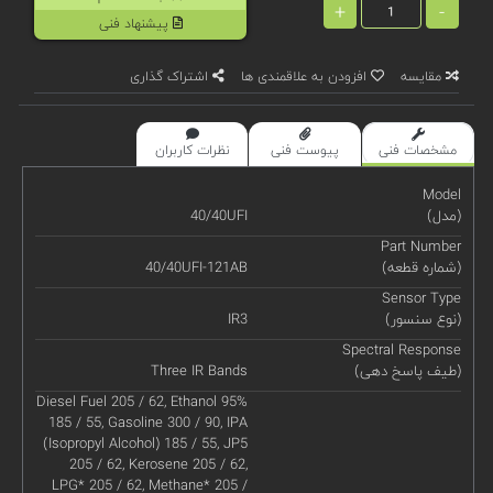
+
-
پیشنهاد فنی
مقایسه
افزودن به علاقمندی ها
اشتراک گذاری
مشخصات فنی
پیوست فنی
نظرات کاربران
Model
(مدل)
40/40UFI
Part Number
(شماره قطعه)
40/40UFI-121AB
Sensor Type
(نوع سنسور)
IR3
Spectral Response
(طیف پاسخ دهی)
Three IR Bands
Diesel Fuel 205 / 62, Ethanol 95%
185 / 55, Gasoline 300 / 90, IPA
(Isopropyl Alcohol) 185 / 55, JP5
205 / 62, Kerosene 205 / 62,
LPG* 205 / 62, Methane* 205 /