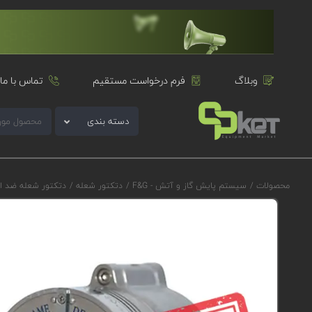
وبلاگ
فرم درخواست مستقیم
تماس با ما
دسته بندی
محصولات
/
سیستم پایش گاز و آتش - F&G
/
دتکتور شعله
/
دتکتور شعله ضد ا