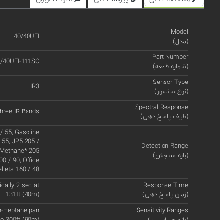
Model
40/40UFI
(مدل)
Part Number
/40UFI-111SC
(شماره قطعه)
Sensor Type
IR3
(نوع سنسور)
Spectral Response
hree IR Bands
(طیف پاسخ دهی)
/ 55, Gasoline
/ 55, JP5 205 /
Detection Range
, Methane* 205
(بازه سنجش)
0 / 90, Office
llets 160 / 48
ically 2 sec at
Response Time
(زمان پاسخ دهی)
131ft (40m)
 n-Heptane pan
Sensitivity Ranges
(بازه حساسیت)
to 300ft (90m)