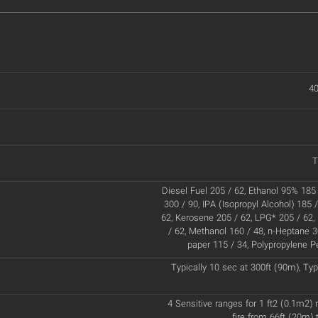
40
T
Diesel Fuel 205 / 62, Ethanol 95% 185 
300 / 90, IPA (Isopropyl Alcohol) 185 
62, Kerosene 205 / 62, LPG* 205 / 62
/ 62, Methanol 160 / 48, n-Heptane 30
paper 115 / 34, Polypropylene Pe
Typically 10 sec at 300ft (90m), Typ
4 Sensitive ranges for 1 ft2 (0.1m2)
fire from 66ft (20m) 