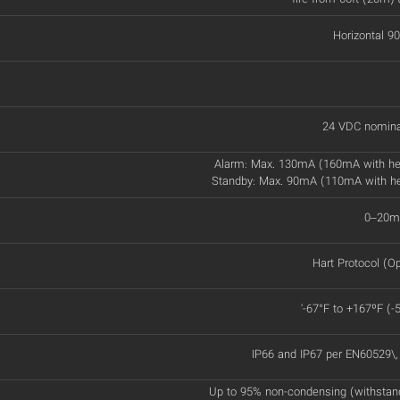
Horizontal 90
24 VDC nomina
Alarm: Max. 130mA (160mA with he
Standby: Max. 90mA (110mA with h
0–20mA
Hart Protocol (Op
'-67°F to +167ºF (-
IP66 and IP67 per EN60529\
Up to 95% non-condensing (withstan