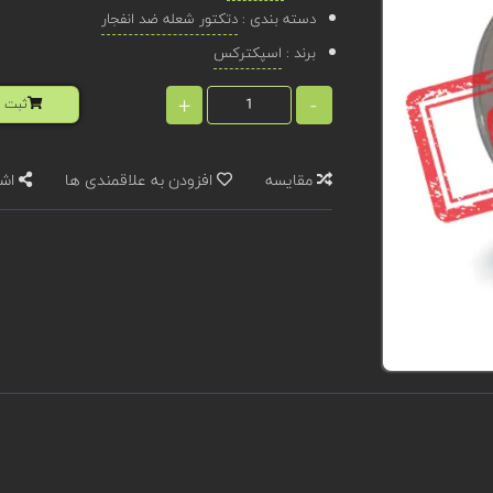
دسته بندی :
دتکتور شعله ضد انفجار
برند :
اسپکترکس
+
-
ثبت ا
مقایسه
افزودن به علاقمندی ها
اشت