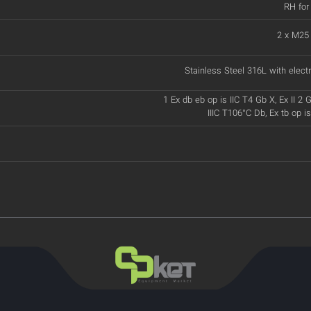
RH for
2 x M25
Stainless Steel 316L with electr
1 Ex db eb op is IIC T4 Gb X, Ex II 2 G
IIIC T106°C Db, Ex tb op i