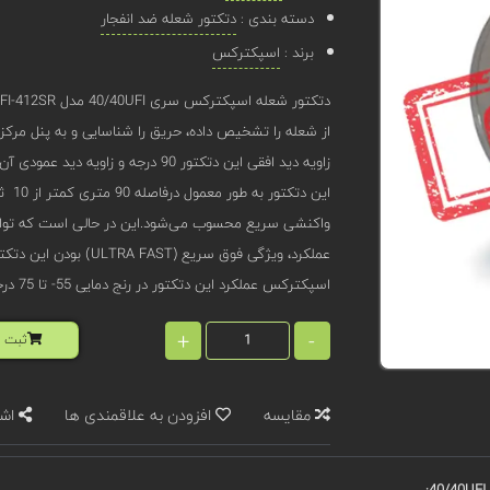
دسته بندی :
دتکتور شعله ضد انفجار
برند :
اسپکترکس
از شعله را تشخیص داده، حریق را شناسایی و به پنل مرکزی
زاویه دید افقی این دتکتور 90 درجه و زاویه دید عمودی آن 90 درجه است.
این 
عملکرد، ویژگی فوق سریع (ULTRA FAST) بودن این دتکتور را به رخ می‌کشد.
اسپکترکس عملکرد این دتکتور در رنج دمایی 55- تا 75 درجه سانتی گراد را تضمین می‌کند.
+
-
ثبت ا
مقایسه
افزودن به علاقمندی ها
اشت