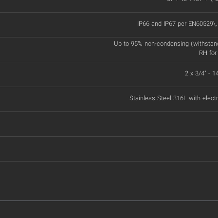
IP66 and IP67 per EN60529\
Up to 95% non-condensing (withstan
RH for
2 x 3/4" - 
Stainless Steel 316L with electr