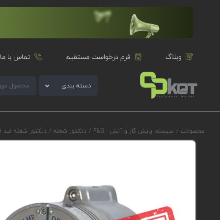
وبلاگ
فرم درخواست مستقیم
تماس با ما
دسته بندی
محصولات
/
سیستم پایش گاز و آتش - F&G
/
دتکتور شعله
/
دتکتور شعله ضد ا