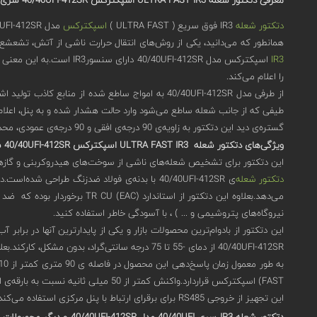
معرفی دتکتور شعله ULTRA FAST IR3
اسپکترکس 40/40
UFI-412SR
سری 0/40
دتکتور شعله
IR3 فوق سریع ( ULTRA FAST )
اسپکترکس
مدل 40/40UFI-412SR باتوجه به نوع اشعه‌ی ساطع شده از شعله، حریق را شناسایی می‌کند.
همانطور که می‌دانید، یکی از روش‌های انتقال حرارت ناشی از آتش، تشعشع (Radiation) است.این تشعشعات به صورت امواج نور مرئی و نامرئی و در طیف نورهای فرابنفش و فروسرخ از حریق خارج می‌شوند.دتکتور 
IR3
اسپکترکس مدل UFI-412SR
را اعلام می‌کند.
از طرفی مدل 40/40UFI-412SR به امواج ساطع شده ا
طیفی که از جانب شعله ساطع می‌شود وارد حالت هشدار شده و به پنل، اعلا
گستره‌ی دید این دتکتور به زاویه‌ی 90 درجه‌ی افقی و 90 درجه‌ی عمودی، محدود شده‌است.این محدوده‌ی دید نسبتاً وسیع سبب می‌شود که این مدل برای پوشش فضاهای باز وسیع با سقف‌های بسیار بلند یا حتی بدون سقف بکار ‌رود.
ویژگی‌های دتکتور شعله ULTRA FAST IR3
اسپکترکس 40/40
UFI-412SR سری
این دتکتور برای تشخیص شعله‌های ناشی از سوخت‌های هیدروکربنی و گازه
دتکتور شعله‌
می‌دهد.بعلاوه این دتکتور از 
نیروگاه‌های پتروشیمی و ... ) ، با آسودگی خاطر استفاده کنید.
40/40UFI-412SR از دمای -55 تا 75 درجه سانتی‌گراد، بدون مشکل، کارکند.بعلاوه در محیط‌هایی با رطوبت بالا (95%) قابل استفاده بوده، حتی رطوبت 100% در کوتاه مدت عملکرد این تجهیز را با مشکلی مواجه نمی‌کند.
FAST) اسپکترکس قراردارد.واکنش کمتر از 50 میلی ثانیه نسبت به بارقه‌ی انفجار، دلیل دست‌یابی به این عنوان بوده‌است.
این تجهیز از خروجی RS485 برای برقرای ارتباط با پنل مرکزی استفاده می‌کند.قابلیت‌ دیگر این دتکتور تست داخلی (BIT) خودکار بوده که عملکرد پیوسته‌ی قابل اعتماد این تجهیز را بررسی می‌کند.