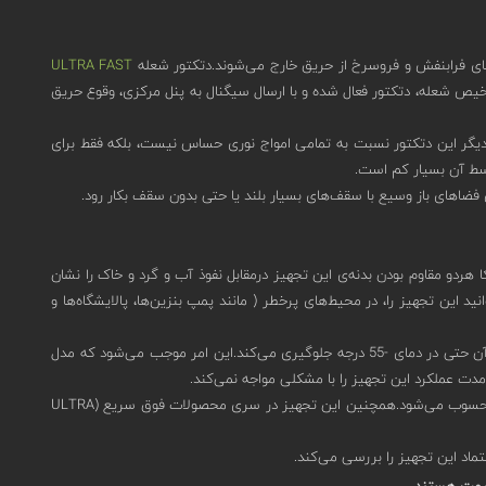
ULTRA FAST
ت می‌کند.پس از تشخیص شعله، دتکتور فعال شده و با ارسال سیگنال به پنل مرکزی، وقوع حریق
رد.به عبارت دیگر این دتکتور نسبت به تمامی امواج نوری حساس نیست، بلکه فقط برای
وسط آن بسیار کم است.
4 با بدنه‌ی فولاد ضدزنگ طراحی شده‌است.دریافت تاییدیه‌ی IP66 و IP67 از استاندارد EN (اروپا) و داشتن استاندارد NEMA آمریکا هردو مقاوم بودن بدنه‌ی این تجهیز درمقابل نفوذ آب و گرد و خاک را نشان
 است که شما می‌توانید این تجهیز را، در محیط‌های پرخطر ( مانند پمپ بنزین‌ها، پالایشگاه‌ها و
این دتکتور از بادوام‌ترین محصولات بازار و یکی از پایدارترین آنها در برابر آب وهوا است.گرمکن تعبیه شده در دریچه‌ی دید این تجهیز از یخ‌زدگی و بخارگرفتگی آن حتی در دمای -55 درجه جلوگیری می‌کند.این امر موجب می‌شود که مدل
به طور معمول زمان پاسخ‌دهی این محصول در فاصله ی 90 متری کمتر از 10ثانیه و در فاصله ی 40 متری کمتر از 2 ثانیه است، که در نوع خود واکنشی سریع محسوب می‌شود.همچنین این تجهیز در سری محصولات فوق سریع (ULTRA