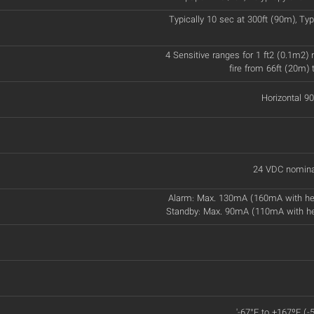
Typically 10 sec at 300ft (90m), Typ
4 Sensitive ranges for 1 ft2 (0.1m2)
fire from 66ft (20m) 
Horizontal 90
24 VDC nomina
Alarm: Max. 130mA (160mA with he
Standby: Max. 90mA (110mA with h
'-67°F to +167ºF (-