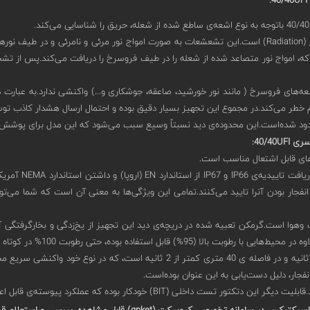
4
UFI
:
شعله
40/40 دارای سنسورIR3 است.به این معنی که، امواج نور متصاعد شده از شعله را در طیف فروسرخ را دریاف
ز منابع کاذب تولید اشعه‌های فروسرخ ( مانند نور خورشید، صاعقه، جوشکاری و...) واکنشی ندا
م خطر می‌کند.در مجموع این تجهیز بسیار دقیق بوده و احتمال ارسال هشدار کاذب ت
:
UFI
40/40
ای قابل اشتعال مناسب است.
ی 0/40UFI-412SR
استاندارد TR CU (EAC) برخوردار بوده که ضد انفجار بودن آنرا تایید می‌کنند.تمامی این ویژگی‌ها به معنی آن