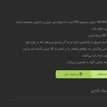
دتکتور شعله اسپکترکس سری 40/40UFI مدل 40/40UFI-412SR دارای سنسور IR3 است تا امواج نور مرئی و نامرئی متصاعد شده
 اعلام کند.
دتکتور به طور معمول درفاصله 90 متری کمتر از 10 ثانیه حریق را شناسایی کرده و به آن پاسخ می‌دهد که در نوع خود
واکنشی سریع محسوب می‌شود.این در حالی است که توانایی واکنش به بارقه‌ی انفجار را در کمتر از 50 میلی ثانیه دارد و این
ستعلام
پیشنهاد فنی
راک گذاری