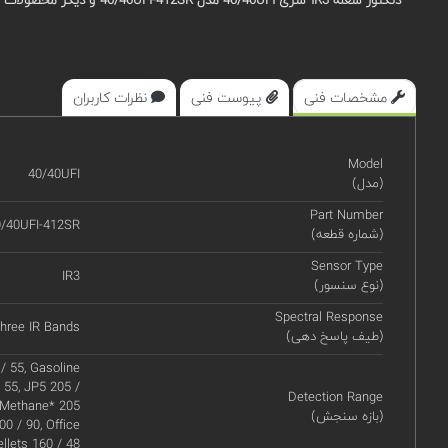
دتکتور شعله
IR3
سری 40/40
UFI
مدل
UFI-412SR
40/40
و دیگر محصولات اسپکترکس در سا
مشخصات فنی
پیوست فنی
نظرات کاربران
Model
40/40UFI
(مدل)
Part Number
/40UFI-412SR
(شماره قطعه)
Sensor Type
IR3
(نوع سنسور)
Spectral Response
hree IR Bands
(طیف پاسخ دهی)
/ 55, Gasoline
/ 55, JP5 205 /
Detection Range
, Methane* 205
(بازه سنجش)
0 / 90, Office
llets 160 / 48