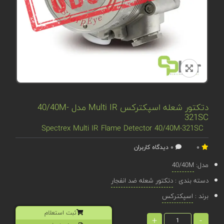
دتکتور شعله اسپکترکس Multi IR مدل 40/40M-
321SC
Spectrex Multi IR Flame Detector 40/40M-321SC
0
0 دیدگاه کاربران
مدل:
40/40M
دسته بندی :
دتکتور شعله ضد انفجار
برند :
اسپکترکس
ثبت استعلام
+
-