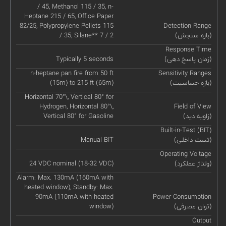
/ 45, Methanol 115 / 35, n-
Heptane 215 / 65, Office Paper
82/25, Polypropylene Pellets 115
Detection Range
(بازه سنجش)
/ 35, Silane** 7 / 2
Response Time
(زمان پاسخ دهی)
Typically 5 seconds
n-heptane pan fire from 50 ft
Sensitivity Ranges
(بازه حساسیت)
(15m) to 215 ft (65m)
Horizontal 70°\, Vertical 80° for
Hydrogen, Horizontal 80°\,
Field of View
(زاویه دید)
Vertical 80° for Gasoline
Built-in-Test (BIT)
(تست داخلی)
Manual BIT
Operating Voltage
(ولتاژ عملکرد)
24 VDC nominal (18-32 VDC)
Alarm: Max. 130mA (160mA with
heated window), Standby: Max.
90mA (110mA with heated
Power Consumption
(توان مصرفی)
window)
Output