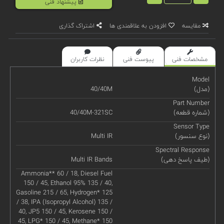
پیشنهاد فنی
مقایسه
افزودن به علاقمندی ها
اشتراک گذاری
مشخصات فنی
پیوست فنی
نظرات کاربران
Model
(مدل)
40/40M
Part Number
(شماره قطعه)
40/40M-321SC
Sensor Type
(نوع سنسور)
Multi IR
Spectral Response
(طیف پاسخ دهی)
Multi IR Bands
Ammonia** 60 / 18, Diesel Fuel
150 / 45, Ethanol 95% 135 / 40,
Gasoline 215 / 65, Hydrogen* 125
/ 38, IPA (Isopropyl Alcohol) 135 /
40, JP5 150 / 45, Kerosene 150 /
45, LPG* 150 / 45, Methane* 150