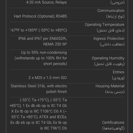
(خروجی)
4-20 mA Source, Relays
Communication
(نوع ارتباط)
Hart Protocol (Optional), RS485
Operating Temperature
(دمای قابل تحمل)
'-67ºF to +185ºF (-55ºC to +85ºC)
IP66 and IP67 per EN60529\,
Ingress Protection
(حفاظت داخلی)
NEMA 250 6P
Up to 95% non-condensing
(withstands up to 100% RH for
Operating Humidity
(رطوبت قابل تحمل)
short periods)
Entries
(ورودی)
2 x M25 x 1.5 mm ISO
Stainless Steel 316L with electro
Housing Material
(جنس بدنه)
polish finish
(-55°C Ta +75°C), (-55°C Ta
+85°C), 1 Ex db eb op is IIC T4 Gb
X Ex tb op is IIIC T106°C Db X (–
55°C Ta +85°C), ATEX and IECEx,
Ex db eb op is IIC T4 Gb, Ex tb op
Certifications
(گواهینامه‌ها)
is IIIC T96°C Db