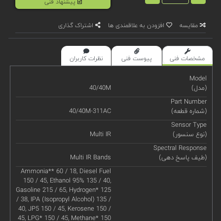
پیشنهاد فنی
مقایسه
افزودن به علاقمندی ها
اشتراک گذاری
مشخصات فنی
پیوست فنی
نظرات کاربران
Model
(مدل)
40/40M
Part Number
(شماره قطعه)
40/40M-311AC
Sensor Type
(نوع سنسور)
Multi IR
Spectral Response
(طیف پاسخ دهی)
Multi IR Bands
Ammonia** 60 / 18, Diesel Fuel
150 / 45, Ethanol 95% 135 / 40,
Gasoline 215 / 65, Hydrogen* 125
/ 38, IPA (Isopropyl Alcohol) 135 /
40, JP5 150 / 45, Kerosene 150 /
45, LPG* 150 / 45, Methane* 150