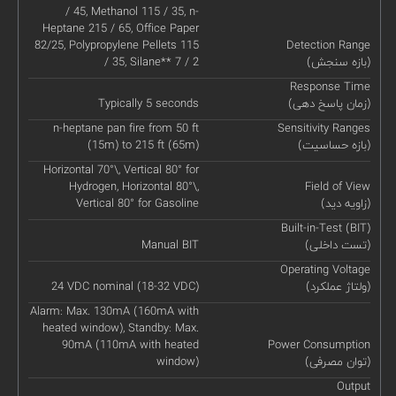
/ 45, Methanol 115 / 35, n-
Heptane 215 / 65, Office Paper
82/25, Polypropylene Pellets 115
Detection Range
(بازه سنجش)
/ 35, Silane** 7 / 2
Response Time
(زمان پاسخ دهی)
Typically 5 seconds
n-heptane pan fire from 50 ft
Sensitivity Ranges
(بازه حساسیت)
(15m) to 215 ft (65m)
Horizontal 70°\, Vertical 80° for
Hydrogen, Horizontal 80°\,
Field of View
(زاویه دید)
Vertical 80° for Gasoline
Built-in-Test (BIT)
(تست داخلی)
Manual BIT
Operating Voltage
(ولتاژ عملکرد)
24 VDC nominal (18-32 VDC)
Alarm: Max. 130mA (160mA with
heated window), Standby: Max.
90mA (110mA with heated
Power Consumption
(توان مصرفی)
window)
Output