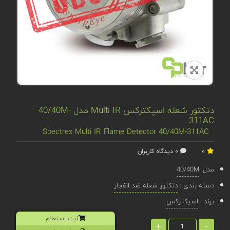
دتکتور شعله اسپکترکس Multi IR مدل 40/40M-
311AC
Spectrex Multi IR Flame Detector 40/40M-311AC
0
0 دیدگاه کاربران
مدل:
40/40M
دسته بندی :
دتکتور شعله ضد انفجار
برند :
اسپکترکس
ثبت استعلام
+
-