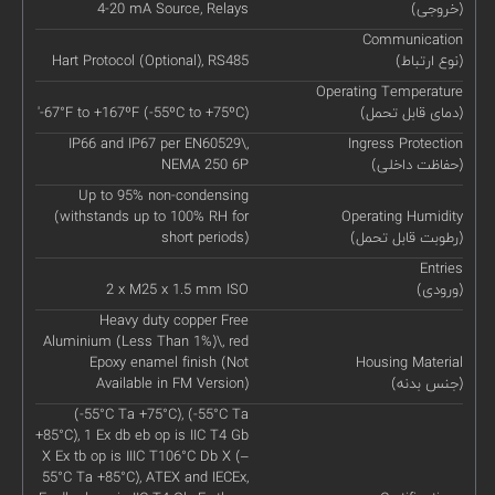
(خروجی)
4-20 mA Source, Relays
Communication
(نوع ارتباط)
Hart Protocol (Optional), RS485
Operating Temperature
(دمای قابل تحمل)
'-67°F to +167ºF (-55ºC to +75ºC)
IP66 and IP67 per EN60529\,
Ingress Protection
(حفاظت داخلی)
NEMA 250 6P
Up to 95% non-condensing
(withstands up to 100% RH for
Operating Humidity
(رطوبت قابل تحمل)
short periods)
Entries
(ورودی)
2 x M25 x 1.5 mm ISO
Heavy duty copper Free
Aluminium (Less Than 1%)\, red
Epoxy enamel finish (Not
Housing Material
(جنس بدنه)
Available in FM Version)
(-55°C Ta +75°C), (-55°C Ta
+85°C), 1 Ex db eb op is IIC T4 Gb
X Ex tb op is IIIC T106°C Db X (–
55°C Ta +85°C), ATEX and IECEx,