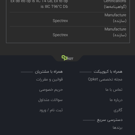
Ex db eb op is IIC T4 Gb, Ex tb op
Certifications
(گواهینامه‌ها)
is IIIC T96°C Db
Manufacture
(سازنده)
Spectrex
Manufacture
(سازنده)
Spectrex
همراه با کیوپیکت
همراه با مشتریان
مجله تخصصی Qpket
قوانین و مقررات
تماس با ما
حریم خصوصی
درباره ما
سوالات متداول
گالری
ثبت نام / ورود
دسترسی سریع
برندها