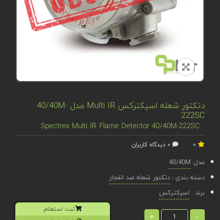
دتکتور شعله اسپکترکس Multi IR مدل 40/40M-
222SC
Spectrex Multi IR Flame Detector 40/40M-222SC
0
0 دیدگاه کاربران
مدل:
40/40M
دسته بندی :
دتکتور شعله ضد انفجار
برند :
اسپکترکس
ثبت استعلام
+
-