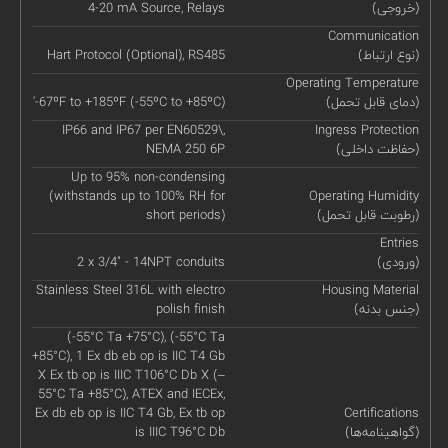
(خروجی)
4-20 mA Source, Relays
Communication
(نوع ارتباط)
Hart Protocol (Optional), RS485
Operating Temperature
(دمای قابل تحمل)
'-67ºF to +185ºF (-55ºC to +85ºC)
IP66 and IP67 per EN60529\,
Ingress Protection
(حفاظت داخلی)
NEMA 250 6P
Up to 95% non-condensing
(withstands up to 100% RH for
Operating Humidity
(رطوبت قابل تحمل)
short periods)
Entries
(ورودی)
2 x 3/4" - 14NPT conduits
Stainless Steel 316L with electro
Housing Material
(جنس بدنه)
polish finish
(-55°C Ta +75°C), (-55°C Ta
+85°C), 1 Ex db eb op is IIC T4 Gb
X Ex tb op is IIIC T106°C Db X (–
55°C Ta +85°C), ATEX and IECEx,
Ex db eb op is IIC T4 Gb, Ex tb op
Certifications
(گواهینامه‌ها)
is IIIC T96°C Db