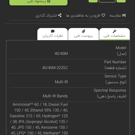
پیشنهاد فنی
مقایسه
افزودن به علاقمندی ها
اشتراک گذاری
مشخصات فنی
پیوست فنی
نظرات کاربران
Model
(مدل)
40/40M
Part Number
(شماره قطعه)
40/40M-222SC
Sensor Type
(نوع سنسور)
Multi IR
Spectral Response
(طیف پاسخ دهی)
Multi IR Bands
Ammonia** 60 / 18, Diesel Fuel
150 / 45, Ethanol 95% 135 / 40,
Gasoline 215 / 65, Hydrogen* 125
/ 38, IPA (Isopropyl Alcohol) 135 /
40, JP5 150 / 45, Kerosene 150 /
45, LPG* 150 / 45, Methane* 150