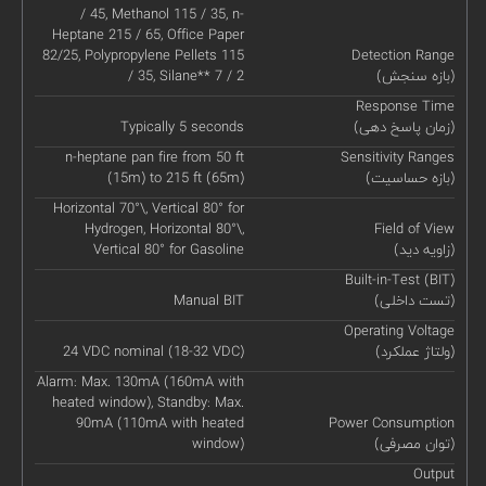
/ 45, Methanol 115 / 35, n-
Heptane 215 / 65, Office Paper
82/25, Polypropylene Pellets 115
Detection Range
(بازه سنجش)
/ 35, Silane** 7 / 2
Response Time
(زمان پاسخ دهی)
Typically 5 seconds
n-heptane pan fire from 50 ft
Sensitivity Ranges
(بازه حساسیت)
(15m) to 215 ft (65m)
Horizontal 70°\, Vertical 80° for
Hydrogen, Horizontal 80°\,
Field of View
(زاویه دید)
Vertical 80° for Gasoline
Built-in-Test (BIT)
(تست داخلی)
Manual BIT
Operating Voltage
(ولتاژ عملکرد)
24 VDC nominal (18-32 VDC)
Alarm: Max. 130mA (160mA with
heated window), Standby: Max.
90mA (110mA with heated
Power Consumption
(توان مصرفی)
window)
Output