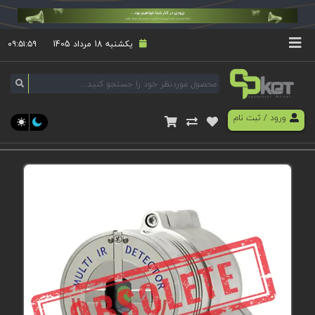
یکشنبه 18 مرداد 1405
۰۹:۵۱:۵۹
ورود
/
ثبت نام