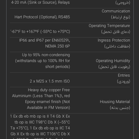
(خروجی)
4-20 mA (Sink or Source), Relays
Communication
(نوع ارتباط)
Hart Protocol (Optional), RS485
Operating Temperature
(دمای قابل تحمل)
'-67°F to +167ºF (-55ºC to +75ºC)
IP66 and IP67 per EN60529\,
Ingress Protection
(حفاظت داخلی)
NEMA 250 6P
Up to 95% non-condensing
(withstands up to 100% RH for
Operating Humidity
(رطوبت قابل تحمل)
short periods)
Entries
(ورودی)
2 x M25 x 1.5 mm ISO
Heavy duty copper Free
Aluminium (Less Than 1%)\, red
Epoxy enamel finish (Not
Housing Material
(جنس بدنه)
Available in FM Version)
1 Ex db eb mb op is II T4 Gb X Ex
tb op is IIIC T98°C Db X (–55°C
Ta +75°C), 1 Ex db eb op is IIC T4
Gb X Ex tb op is IIIC T106°C Db X