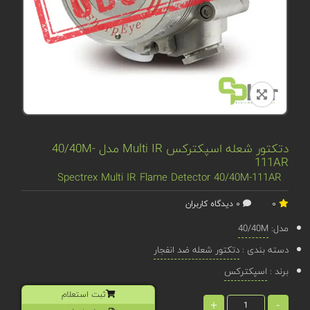
دتکتور شعله اسپکترکس Multi IR مدل 40/40M-
111AR
Spectrex Multi IR Flame Detector 40/40M-111AR
0
0 دیدگاه کاربران
مدل:
40/40M
دسته بندی :
دتکتور شعله ضد انفجار
برند :
اسپکترکس
ثبت استعلام
+
-