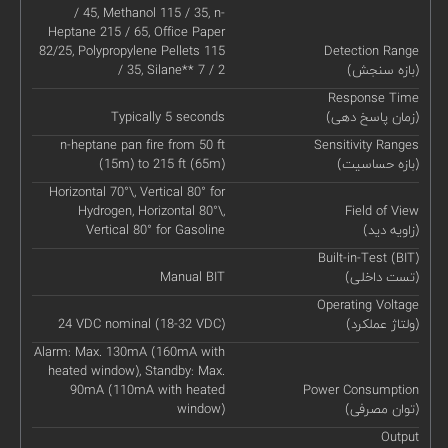
/ 45, Methanol 115 / 35, n-
Heptane 215 / 65, Office Paper
82/25, Polypropylene Pellets 115
Detection Range
(بازه سنجش)
/ 35, Silane** 7 / 2
Response Time
(زمان پاسخ دهی)
Typically 5 seconds
n-heptane pan fire from 50 ft
Sensitivity Ranges
(بازه حساسیت)
(15m) to 215 ft (65m)
Horizontal 70°\, Vertical 80° for
Hydrogen, Horizontal 80°\,
Field of View
(زاویه دید)
Vertical 80° for Gasoline
Built-in-Test (BIT)
(تست داخلی)
Manual BIT
Operating Voltage
(ولتاژ عملکرد)
24 VDC nominal (18-32 VDC)
Alarm: Max. 130mA (160mA with
heated window), Standby: Max.
90mA (110mA with heated
Power Consumption
(توان مصرفی)
window)
Output