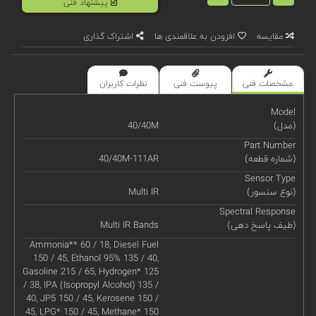
پیشنهاد فنی
مقایسه
افزودن به علاقمندی ها
اشتراک گذاری
مشخصات فنی
پیوست فنی
نظرات کاربران
Model
(مدل)
40/40M
Part Number
(شماره قطعه)
40/40M-111AR
Sensor Type
(نوع سنسور)
Multi IR
Spectral Response
(طیف پاسخ دهی)
Multi IR Bands
Ammonia** 60 / 18, Diesel Fuel
150 / 45, Ethanol 95% 135 / 40,
Gasoline 215 / 65, Hydrogen* 125
/ 38, IPA (Isopropyl Alcohol) 135 /
40, JP5 150 / 45, Kerosene 150 /
45, LPG* 150 / 45, Methane* 150