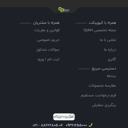
همراه با کیوپیکت
همراه با مشتریان
مجله تخصصی Qpket
قوانین و مقررات
تماس با ما
حریم خصوصی
درباره ما
سوالات متداول
گالری
ثبت نام / ورود
دسترسی سریع
برندها
مقایسه محصولات
فرم درخواست مستقیم
پیگیری سفارش
88222805-06 - 021
09361255000