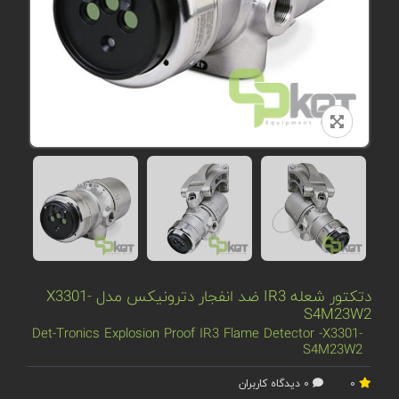
دتکتور شعله IR3 ضد انفجار دترونیکس مدل X3301-
S4M23W2
Det-Tronics Explosion Proof IR3 Flame Detector -X3301-
S4M23W2
0
0 دیدگاه کاربران