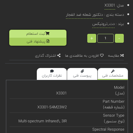
مدل:
X3301
دسته بندی :
دتکتور شعله ضد انفجار
برند :
دت_ترونیکس
ثبت استعلام
+
-
پیشنهاد فنی
مقایسه
افزودن به علاقمندی ها
اشتراک گذاری
مشخصات فنی
پیوست فنی
نظرات کاربران
Model
(مدل)
X3301
Part Number
(شماره قطعه)
X3301-S4M23W2
Sensor Type
(نوع سنسور)
Multi-spectrum Infrared\, 3IR
Spectral Response