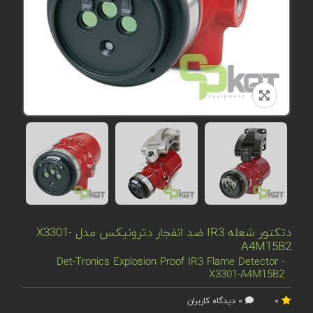
دتکتور شعله IR3 ضد انفجار دترونیکس مدل X3301-
A4M15B2
Det-Tronics Explosion Proof IR3 Flame Detector -
X3301-A4M15B2
0
0 دیدگاه کاربران