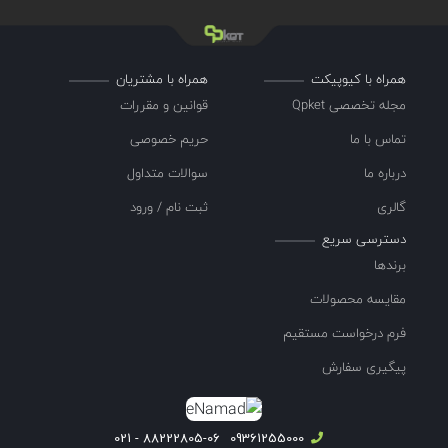
همراه با کیوپیکت
همراه با مشتریان
مجله تخصصی Qpket
قوانین و مقررات
تماس با ما
حریم خصوصی
درباره ما
سوالات متداول
گالری
ثبت نام / ورود
دسترسی سریع
برندها
مقایسه محصولات
فرم درخواست مستقیم
پیگیری سفارش
88222805-06 - 021
09361255000