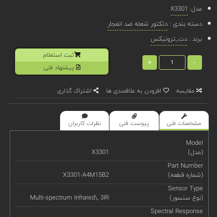
مدل:
X3301
دسته بندی :
دتکتور شعله ضد انفجار
برند :
دت_ترونیکس
ثبت استعلام
+
-
پیشنهاد فنی
مقایسه
افزودن به علاقمندی ها
اشتراک گذاری
مشخصات فنی
پیوست فنی
نظرات کاربران
Model
(مدل)
X3301
Part Number
(شماره قطعه)
X3301-A4M15B2
Sensor Type
(نوع سنسور)
Multi-spectrum Infrared\, 3IR
Spectral Response