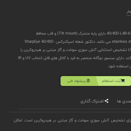
ار
دتکتور شعله ضد انفجار مدل 40/40D-L4B-632SRY8 دارای پایه متحرک (Tilt mount) و قاب محافظ
(Protective cover) از جنس stainless steel 316 می باشد. دتکتور شعله اسپکترکس SharpEye 40/40D-
L4B-632SCY8 با سنسور دوگانه UV/IR تشخیص استثنایی آتش سوزی سوخت و گاز مبتنی بر هیدروکربن را
در کمتر از 20 میلی ثانیه فراهم می کند. دارای سنسور دوگانه منحصر به فرد با کانال های قابل انتخاب UV و IR
ی استفاده شود.
ثبت استعلام
پیشنهاد فنی
مندی ها
اشتراک گذاری
ای قابلیت یکپارچه سازی سنسورهای نوری UV و IR برای تشخیص آتش سوزی سوخت و گاز مبتنی بر هیدروکربن است. امکان