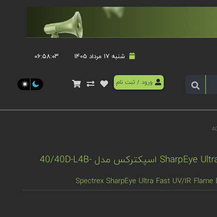
شنبه 17 مرداد 1405
۰۶:۵۸:۰۴
ورود
/
ثبت نام
دتکتور شعله SharpEye Ultra Fast UV/IR اسپکترکس مدل 40/40D-L4B-
Spectrex SharpEye Ultra Fast UV/IR Flame