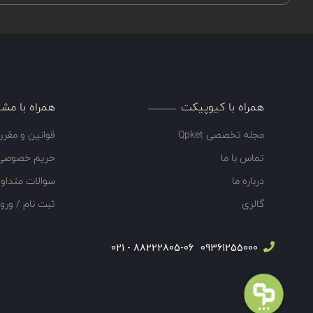
همراه با کیوپیکت
همراه با مشت
مجله تخصصی Qpket
قوانین و مقرر
تماس با ما
حریم خصوصی
درباره ما
سوالات متداو
گالری
ثبت نام / ورو
88222805-06 - 021
09361255000