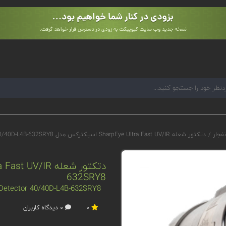
نفجار
/
دتکتور شعله SharpEye Ultra Fast UV/IR اسپکترکس مدل 40/40D-L4B-632SRY8
632SRY8
 Detector 40/40D-L4B-632SRY8
0
0 دیدگاه کاربران