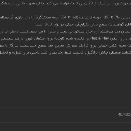
این دتکتور امکان تشخیص استثنایی آتش سوزی سوخت و گاز مبتنی بر هیدروکربن را در کمتر از 20 می
قابلیت تشخیص محدوده دمایی -76 تا +185 درجه فارنهایت (60- ت
هینامه سطح بالای یکپارچگی ایمنی در برابر SIL3 است.
 هر سیستم تشخیص حریق است.
رایط محیطی چالش برانگیز و قابلیت ضبط رخدادهای ثبت داخلی برای تجزیه و تحلیل 
40/40D