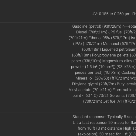
UV: 0.185 to 0.260 μm IR:
Gasoline (petrol) (93ft/28m) n-Hept
Diesel (70ft/21m) JP5 fuel (70ft
(70ft/21m) Ethanol 95% (57ft/17m) Iso
(IPA) (ft70/21m) Methanol (57ft/1
(60ft/18m) Liquefied petroleu
(60ft/18m) Polypropylene pellets (60
paper (33ft/10m) Magnesium alloy (
powder (1.5 in² (10 cm²)) (93ft/28m)
pieces per test) (10ft/3m) Cooking 
Mineral oil (20w50) (ft70/21m) W
Ethylene glycol (23ft/7m) Butyl acryl
Vinyl acetate (70ft/21m) Flammable a
point < 60 ° C) 70/21 Solvents (70ft
(70ft/21m) Jet fuel A1 (ft70/2
Standard response: Typically 5 sec a
Ultra fast response: 20 msec for flas
from 10 ft (3 m) distance High 
(explosion): 50 msec for 1 ft (0.