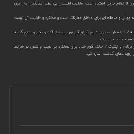
لی ثانیه فراهم می کند. دارای قدرت بالایی در پیشگیری از اعلام حریق اشتباه است. قابلیت اطمینان بی نظیر میانگین زمان بین
ا +85 درجه سانتیگراد) را دارد. دارای گواهینامه جهانی و منطقه ای برای مناطق خطرناک است و عملکرد و قابلیت آن توسط
دارای دوام بالاست که با ضمانت پنج ساله گارانتی می شود. تست یکپارچگی میدان دید هوشمند آن، اجازه عملکرد بی عیب و نقص را می دهد. تست داخلی نوآورانه UV اعتبار سنجی مداوم یکپارچگی نوری و مدار الکترونیکی و دارای گزینه
از دیگر ویژگی های دتکتور شعله اسپکترکس 40/40D-L4B-632SRY8 گزینه سیم کشی جهانی برای فرآیند سفارش سریع، سه سطح حساسیت، سازگار با هر برنامه و اپتیک ۲ حالته گرم شده برای عملکرد بی عیب و نقص در شرایط
رویدادهای گذشته اشاره کرد.