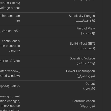
32.8 ft (10 m)
voltage output
) n-heptane pan
Sensitivity Ranges
(بازه حساسیت)
fire
Field of View
, Vertical: 95 °
(زاویه دید)
 - continuously
Built-in-Test (BIT)
 the electronic
(تست داخلی)
circuitry
Operating Voltage
l (18-32 Vdc)
(ولتاژ عملکرد)
ated window),
Power Consumption
(توان مصرفی)
eated window)
Output
epped), Relays
(خروجی)
nalog current
ation changes,
Communication
(نوع ارتباط)
 in mA source
wiring options