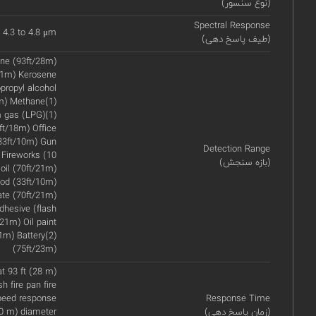
(نوع سنسور)
Spectral Response
 4.3 to 4.8 μm
(طیف پاسخ دهی)
ane (93ft/28m)
/21m) Kerosene
propyl alcohol
7m) Methane(1)
m gas (LPG)(1)
ft/18m) Office
33ft/10m) Gun
Detection Range
 Fireworks (10
(بازه سنجش)
oil (70ft/21m)
ood (33ft/10m)
ate (70ft/21m)
dhesive (flash
/21m) Oil paint
1m) Battery(2)
(75ft/23m)
t 93 ft (28 m)
h fire pan fire
speed response
Response Time
(زمان پاسخ دهی)
30 m) diameter