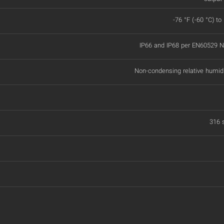
-76 °F (-60 °C) to
IP66 and IP68 per EN60529
Non-condensing relative humid
316 s