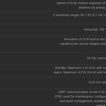
sphere LPG-air mixture explosion at 
distance via analog 
3 sensitivity ranges for 1 ft2 (0.1 m2 
Horizontal: 100 °
Innovative UV & IR built-in test
validating the optical integrity and
24 Vdc nomina
Standby: Maximum 3 W (8 W with he
Alarm: Maximum 4.2 W (9.6 W with h
0-20 mA (st
HART communication on the 0-20 a
(FSK) used for maintenance, configur
and asset management, available
output 