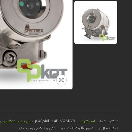
دتکتور شعله
اسپکترکس
40/40D-L4B-632SRY8 از
نسل جدید دتکتورهای سری 0/40
استفاده از دو سنسور IR و UV به صورت تکی و ترکیبی وجود دارد.