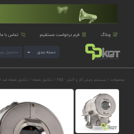
وبلاگ
فرم درخواست مستقیم
تماس با ما
دسته بندی
محصولات
/
سیستم پایش گاز و آتش - F&G
/
دتکتور شعله
/
دتکتور شعله ضد ا