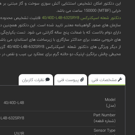
خرابی (MTBF) 150000 ساعت می باشد.
دتکتور شعله اسپکترکس 40/40D-L4B-632SRY8
سازمان های صدور گواهینامه معتبر تایید شده است. این دتکتور همچنین دارای گوا
های خروجی متعدد برای حداکثر سازگاری با زیرساخت های استاندارد می باشد. دارای امکان Plug & Play و کالیبره شده کارخانه برای استفاده فوری در
محیطی چالش برانگیز، اپتیک دو حالته گرم برای عملکرد بی عیب و نقص در ش
مشخصات فنی
پیوست فنی
نظرات کاربران
Model
40/40D-L4B
(مدل)
Part Number
-L4B-632SRY8
(شماره قطعه)
Sensor Type
UV/IR