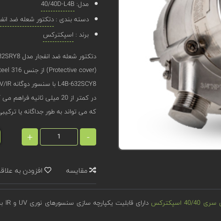
مدل:
40/40D-L4B
دسته بندی :
دتکتور شعله ضد انفج
برند :
اسپکترکس
که می تواند به طور جداگانه یا ترکیب
+
-
مقایسه
افزودن به علاق
4 اسپکترکس
دار