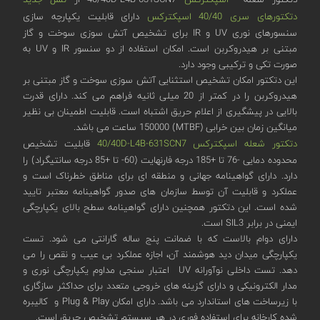
دتکتورهای سری 40/40 اسپکترکس
دارای قابلیت یکپارچه سازی
سنسورهای نوری UV و IR برای تشخیص آتش سوزی سوخت و گاز
مبتنی بر هیدروکربن است. امکان استفاده از دو سنسور IR و UV به
صورت تکی و ترکیبی وجود دارد.
این دتکتور امکان تشخیص استثنایی آتش سوزی سوخت و گاز مبتنی بر
هیدروکربن را در کمتر از 20 میلی ثانیه فراهم می کند. دارای قدرت
بالایی در پیشگیری از اعلام حریق اشتباه است. قابلیت اطمینان بی نظیر
میانگین زمان بین خرابی (MTBF) 150000 ساعت می باشد.
دتکتور شعله اسپکترکس 40/40D-L4B-631SCN7
قابلیت تشخیص
محدوده دمایی -76 تا +185 درجه فارنهایت (60- تا +85 درجه سانتیگراد) را
دارد. دارای گواهینامه جهانی و منطقه ای برای مناطق خطرناک است و
عملکرد و قابلیت آن توسط سازمان های صدور گواهینامه معتبر تایید
شده است. این دتکتور همچنین دارای گواهینامه سطح بالای یکپارچگی
ایمنی در برابر SIL3 است.
دارای دوام بالاست که با ضمانت پنج ساله گارانتی می شود. تست
یکپارچگی میدان دید هوشمند آن، اجازه عملکرد بی عیب و نقص را می
دهد. تست داخلی نوآورانه UV اعتبار سنجی مداوم یکپارچگی نوری و
مدار الکترونیکی و دارای گزینه های خروجی متعدد برای حداکثر سازگاری
با زیرساخت های استاندارد می باشد. دارای امکان Plug & Play و کالیبره
شده کارخانه برای استفاده فوری در هر سیستم تشخیص حریق است.