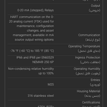
Output
(خروجی)
0-20 mA (stepped), Relays
HART communication on the 0-
20 analog current (FSK) used for
maintenance, configuration
changes, and asset
management, available in mA
Communication
(نوع ارتباط)
source output wiring options
Operating Temperature
(دمای قابل تحمل)
-76 °F (-60 °C) to 185 °F (85 °C)
IP66 and IP68 per EN60529
Ingress Protection
(حفاظت داخلی)
NEMA® 250 6P
Non-condensing relative humidity
Operating Humidity
(رطوبت قابل تحمل)
up to 100%
Entries
(ورودی)
M25
Housing Material
(جنس بدنه)
316 stainless steel
Certifications
(گواهینامه‌ها)
ATEX, IECEx