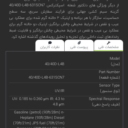
از دیگر ویژگی های دتکتور شعله اسپکترکس 40/40D-L4B-631SCN7
گزینه سیم کشی جهانی برای فرآیند سفارش سریع، سه سطح
حساسیت، سازگار با هر برنامه و اپتیک ۲ حالته گرم شده برای عملکرد بی
عیب و نقص در شرایط محیطی چالش برانگیز، اپتیک دو حالته گرم برای
عملکرد بی عیب و نقص در شرایط محیطی چالش برانگیز و قابلیت ضبط
رخدادهای ثبت داخلی برای تجزیه و تحلیل رویدادهای گذشته اشاره کرد.
مشخصات فنی
پیوست فنی
نظرات کاربران
Model
(مدل)
40/40D-L4B
Part Number
(شماره قطعه)
40/40D-L4B-631SCN7
Sensor Type
(نوع سنسور)
UV/IR
UV: 0.185 to 0.260 μm IR: 4.3 to
Spectral Response
(طیف پاسخ دهی)
4.8 μm
Gasoline (petrol) (93ft/28m) n-
Heptane (93ft/28m) Diesel
(70ft/21m) JP5 fuel (70ft/21m)