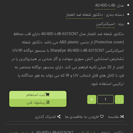
مدل:
40/40D-L4B
دسته بندی :
دتکتور شعله ضد انفجار
برند :
اسپکترکس
دتکتور شعله ضد انفجار مدل 40/40D-L4B-631SCN7 دارای قاب محافظ
(Protective cover) از جنس ABS plastic می باشد. دتکتور شعله
اسپکترکس SharpEye 40/40D-L4B-631SCN7 با سنسور دوگانه UV/IR
تشخیص استثنایی آتش سوزی سوخت و گاز مبتنی بر هیدروکربن را در
کمتر از 20 میلی ثانیه فراهم می کند. دارای سنسور دوگانه منحصر به
فرد با کانال های قابل انتخاب UV و IR که می تواند به طور جداگانه یا
ترکیبی استفاده شود.
ثبت استعلام
+
-
پیشنهاد فنی
مقایسه
افزودن به علاقمندی ها
اشتراک گذاری
دتکتور شعله
اسپکترکس
40/40D-L4B-631SCN7 از
نسل جدید