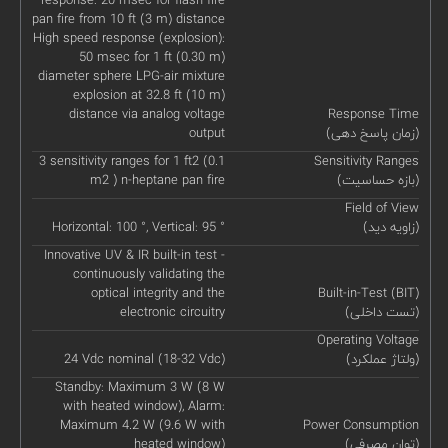
pan fire from 10 ft (3 m) distance
High speed response (explosion):
50 msec for 1 ft (0.30 m)
diameter sphere LPG-air mixture
explosion at 32.8 ft (10 m)
distance via analog voltage
Response Time
(زمان پاسخ دهی)
output
3 sensitivity ranges for 1 ft2 (0.1
Sensitivity Ranges
(بازه حساسیت)
m2 ) n-heptane pan fire
Field of View
(زاویه دید)
Horizontal: 100 °, Vertical: 95 °
Innovative UV & IR built-in test -
continuously validating the
optical integrity and the
Built-in-Test (BIT)
(تست داخلی)
electronic circuitry
Operating Voltage
(ولتاژ عملکرد)
24 Vdc nominal (18-32 Vdc)
Standby: Maximum 3 W (8 W
with heated window), Alarm:
Maximum 4.2 W (9.6 W with
Power Consumption
(توان مصرفی)
heated window)