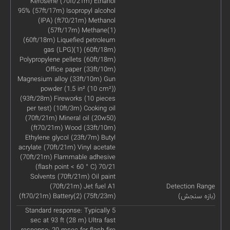
Kerosene (70ft/21m) Ethanol
95% (57ft/17m) Isopropyl alcohol
(IPA) (ft70/21m) Methanol
(57ft/17m) Methane(1)
(60ft/18m) Liquefied petroleum
gas (LPG)(1) (60ft/18m)
Polypropylene pellets (60ft/18m)
Office paper (33ft/10m)
Magnesium alloy (33ft/10m) Gun
powder (1.5 in² (10 cm²))
(93ft/28m) Fireworks (10 pieces
per test) (10ft/3m) Cooking oil
(70ft/21m) Mineral oil (20w50)
(ft70/21m) Wood (33ft/10m)
Ethylene glycol (23ft/7m) Butyl
acrylate (70ft/21m) Vinyl acetate
(70ft/21m) Flammable adhesive
(flash point < 60 ° C) 70/21
Solvents (70ft/21m) Oil paint
(70ft/21m) Jet fuel A1
Detection Range
(بازه سنجش)
(ft70/21m) Battery(2) (75ft/23m)
Standard response: Typically 5
sec at 93 ft (28 m) Ultra fast
response: 20 msec for flash fire