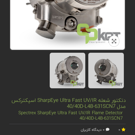
دتکتور شعله SharpEye Ultra Fast UV/IR اسپکترکس
مدل 40/40D-L4B-631SCN7
Spectrex SharpEye Ultra Fast UV/IR Flame Detector
40/40D-L4B-631SCN7
0
0 دیدگاه کاربران