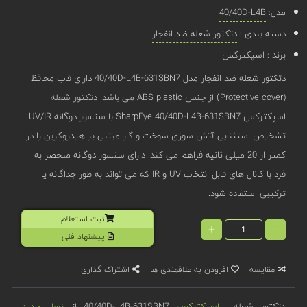
مدل:
40/40D-L4B
دسته بندی :
دتکتور شعله ضد انفجار
برند :
اسپکترکس
دتکتور شعله ضد انفجار مدل 40/40D-L4B-631SBN7 دارای قاب محافظ
(Protective cover) از جنس ABS plastic می باشد. دتکتور شعله
اسپکترکس SharpEye 40/40D-L4B-631SBN7 با سنسور دوگانه UV/IR
تشخیص استثنایی آتش سوزی سوخت و گاز مبتنی بر هیدروکربن را در
کمتر از 20 میلی ثانیه فراهم می کند. دارای سنسور دوگانه منحصر به
فرد با کانال های قابل انتخاب UV و IR که می تواند به طور جداگانه یا
ترکیبی استفاده شود.
ثبت استعلام
+
-
پیشنهاد فنی
مقایسه
افزودن به علاقمندی ها
اشتراک گذاری
دتکتور شعله
اسپکترکس
40/40D-L4B-631SBN7 از
نسل جدید