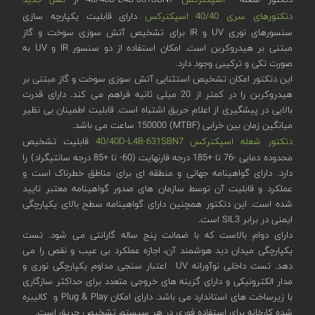
دتکتورهای سری 40/40 اسپکترکس
دارای قابلیت یکپارچه سازی
سنسورهای نوری UV و IR برای تشخیص آتش سوزی سوخت و گاز
مبتنی بر هیدروکربن است. امکان استفاده از دو سنسور IR و UV به
صورت تکی و ترکیبی وجود دارد.
این دتکتور امکان تشخیص استثنایی آتش سوزی سوخت و گاز مبتنی بر
هیدروکربن را در کمتر از 20 میلی ثانیه فراهم می کند. دارای قدرت
بالایی در پیشگیری از اعلام حریق اشتباه است. قابلیت اطمینان بی نظیر
میانگین زمان بین خرابی (MTBF) 150000 ساعت می باشد.
دتکتور شعله اسپکترکس 40/40D-L4B-631SBN7
قابلیت تشخیص
محدوده دمایی -76 تا +185 درجه فارنهایت (60- تا +85 درجه سانتیگراد) را
دارد. دارای گواهینامه جهانی و منطقه ای برای مناطق خطرناک است و
عملکرد و قابلیت آن توسط سازمان های صدور گواهینامه معتبر تایید
شده است. این دتکتور همچنین دارای گواهینامه سطح بالای یکپارچگی
ایمنی در برابر SIL3 است.
دارای دوام بالاست که با ضمانت پنج ساله گارانتی می شود. تست
یکپارچگی میدان دید هوشمند آن، اجازه عملکرد بی عیب و نقص را می
دهد. تست داخلی نوآورانه UV اعتبار سنجی مداوم یکپارچگی نوری و
مدار الکترونیکی و دارای گزینه های خروجی متعدد برای حداکثر سازگاری
با زیرساخت های استاندارد می باشد. دارای امکان Plug & Play و کالیبره
شده کارخانه برای استفاده فوری در هر سیستم تشخیص حریق است.