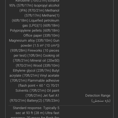
Kerosene (70ft/21m) Ethanol
95% (57ft/17m) Isopropyl alcohol
(IPA) (ft70/21m) Methanol
(57ft/17m) Methane(1)
(60ft/18m) Liquefied petroleum
gas (LPG)(1) (60ft/18m)
Polypropylene pellets (60ft/18m)
Office paper (33ft/10m)
Magnesium alloy (33ft/10m) Gun
powder (1.5 in² (10 cm²))
(93ft/28m) Fireworks (10 pieces
per test) (10ft/3m) Cooking oil
(70ft/21m) Mineral oil (20w50)
(ft70/21m) Wood (33ft/10m)
Ethylene glycol (23ft/7m) Butyl
acrylate (70ft/21m) Vinyl acetate
(70ft/21m) Flammable adhesive
(flash point < 60 ° C) 70/21
Solvents (70ft/21m) Oil paint
(70ft/21m) Jet fuel A1
Detection Range
(بازه سنجش)
(ft70/21m) Battery(2) (75ft/23m)
Standard response: Typically 5
sec at 93 ft (28 m) Ultra fast
response: 20 msec for flash fire