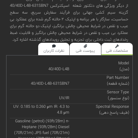
از دیگر ویژگی های دتکتور شعله اسپکترکس 40/40D-L4B-631SBN7
گزینه سیم کشی جهانی برای فرآیند سفارش سریع، سه سطح
حساسیت، سازگار با هر برنامه و اپتیک ۲ حالته گرم شده برای عملکرد بی
عیب و نقص در شرایط محیطی چالش برانگیز، اپتیک دو حالته گرم برای
عملکرد بی عیب و نقص در شرایط محیطی چالش برانگیز و قابلیت ضبط
رخدادهای ثبت داخلی برای تجزیه و تحلیل رویدادهای گذشته اشاره کرد.
مشخصات فنی
پیوست فنی
نظرات کاربران
Model
(مدل)
40/40D-L4B
Part Number
(شماره قطعه)
40/40D-L4B-631SBN7
Sensor Type
(نوع سنسور)
UV/IR
UV: 0.185 to 0.260 μm IR: 4.3 to
Spectral Response
(طیف پاسخ دهی)
4.8 μm
Gasoline (petrol) (93ft/28m) n-
Heptane (93ft/28m) Diesel
(70ft/21m) JP5 fuel (70ft/21m)