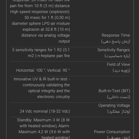
pan fire from 10 ft (3 m) distance
High speed response (explosion):
50 msec for 1 ft (0.30 m)
diameter sphere LPG-air mixture
explosion at 32.8 ft (10 m)
distance via analog voltage
Response Time
(زمان پاسخ دهی)
output
3 sensitivity ranges for 1 ft2 (0.1
Sensitivity Ranges
(بازه حساسیت)
m2 ) n-heptane pan fire
Field of View
(زاویه دید)
Horizontal: 100 °, Vertical: 95 °
Innovative UV & IR built-in test -
continuously validating the
optical integrity and the
Built-in-Test (BIT)
(تست داخلی)
electronic circuitry
Operating Voltage
(ولتاژ عملکرد)
24 Vdc nominal (18-32 Vdc)
Standby: Maximum 3 W (8 W
with heated window), Alarm:
Maximum 4.2 W (9.6 W with
Power Consumption
(توان مصرفی)
heated window)