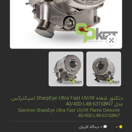
دتکتور شعله SharpEye Ultra Fast UV/IR اسپکترکس
مدل 40/40D-L4B-631SBN7
Spectrex SharpEye Ultra Fast UV/IR Flame Detector
40/40D-L4B-631SBN7
0
0 دیدگاه کاربران