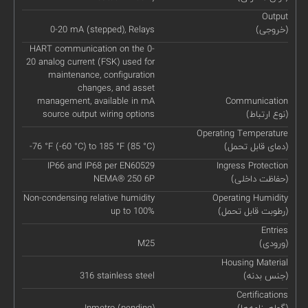
Output
(خروجی)
0-20 mA (stepped), Relays
HART communication on the 0-
20 analog current (FSK) used for
maintenance, configuration
changes, and asset
management, available in mA
Communication
(نوع ارتباط)
source output wiring options
Operating Temperature
(دمای قابل تحمل)
-76 °F (-60 °C) to 185 °F (85 °C)
IP66 and IP68 per EN60529
Ingress Protection
(حفاظت داخلی)
NEMA® 250 6P
Non-condensing relative humidity
Operating Humidity
(رطوبت قابل تحمل)
up to 100%
Entries
(ورودی)
M25
Housing Material
(جنس بدنه)
316 stainless steel
Certifications
(گواهینامه‌ها)
Inmetro (pending)