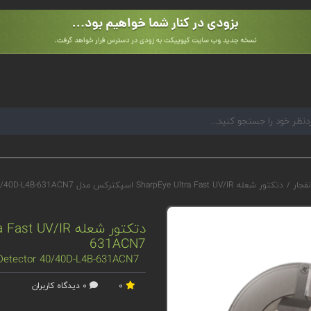
نفجار
/
دتکتور شعله SharpEye Ultra Fast UV/IR اسپکترکس مدل 40/40D-L4B-631ACN7
631ACN7
 Detector 40/40D-L4B-631ACN7
0
0 دیدگاه کاربران