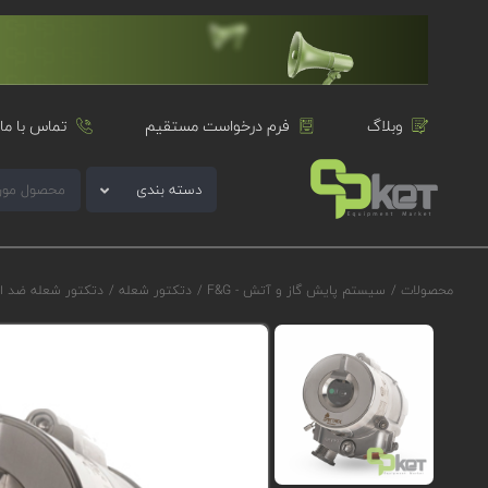
وبلاگ
فرم درخواست مستقیم
تماس با ما
دسته بندی
محصولات
/
سیستم پایش گاز و آتش - F&G
/
دتکتور شعله
/
دتکتور شعله ضد ا