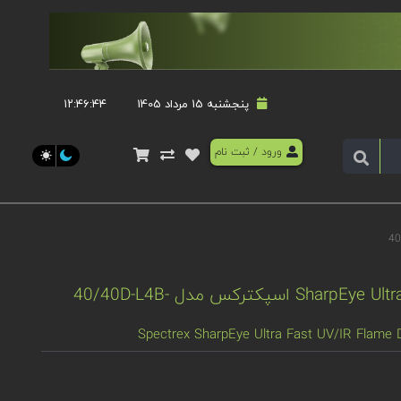
پنجشنبه 15 مرداد 1405
۱۲:۴۶:۴۴
ورود
/
ثبت نام
دتکتور شعله SharpEye Ultra Fast UV/IR اسپکترکس مدل 40/40D-L4B-
Spectrex SharpEye Ultra Fast UV/IR Flame