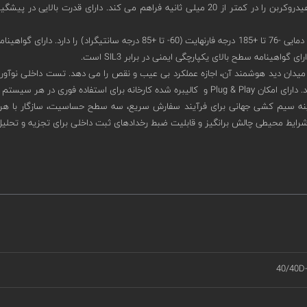
این دتکتور امکان تشخیص استثنایی آتش سوزی سوخت و گاز مبتنی بر هیدروکربن را در کمتر از 20 می
قابلیت تشخیص محدوده دمایی -76 تا +185 درجه فارنهایت (60- ت
هینامه سطح بالای یکپارچگی ایمنی در برابر SIL3 است.
 هر سیستم تشخیص حریق است.
رایط محیطی چالش برانگیز و قابلیت ضبط رخدادهای ثبت داخلی برای تجزیه و تحلیل 
40/40D