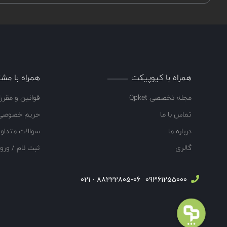
همراه با کیوپیکت
همراه با مشت
مجله تخصصی Qpket
قوانین و مقرر
تماس با ما
حریم خصوصی
درباره ما
سوالات متداو
گالری
ثبت نام / ورو
88222805-06 - 021
09361255000