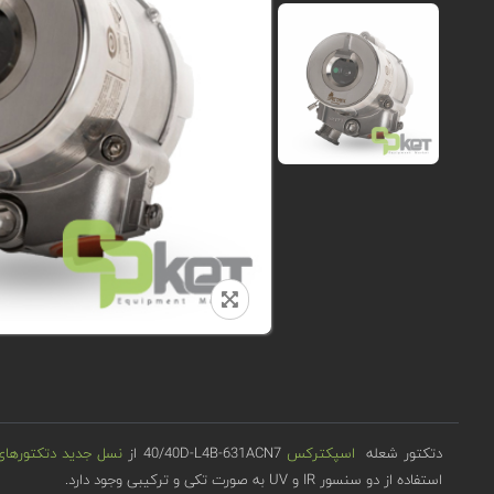
دتکتور شعله
اسپکترکس
40/40D-L4B-631ACN7 از
نسل جدید دتکتورهای سری 0/40
استفاده از دو سنسور IR و UV به صورت تکی و ترکیبی وجود دارد.