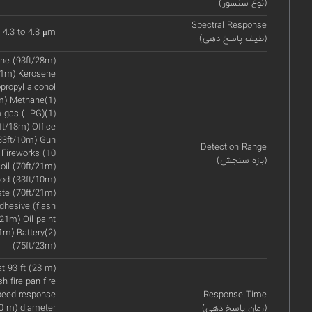
(نوع سنسور)
Spectral Response
 4.3 to 4.8 μm
(طیف پاسخ دهی)
ane (93ft/28m)
/21m) Kerosene
propyl alcohol
7m) Methane(1)
m gas (LPG)(1)
ft/18m) Office
33ft/10m) Gun
Detection Range
 Fireworks (10
(بازه سنجش)
oil (70ft/21m)
ood (33ft/10m)
ate (70ft/21m)
dhesive (flash
/21m) Oil paint
1m) Battery(2)
(75ft/23m)
t 93 ft (28 m)
h fire pan fire
speed response
Response Time
(زمان پاسخ دهی)
30 m) diameter