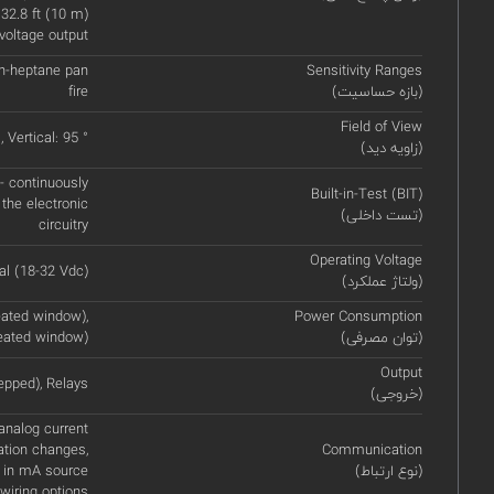
32.8 ft (10 m)
voltage output
) n-heptane pan
Sensitivity Ranges
(بازه حساسیت)
fire
Field of View
, Vertical: 95 °
(زاویه دید)
 - continuously
Built-in-Test (BIT)
 the electronic
(تست داخلی)
circuitry
Operating Voltage
l (18-32 Vdc)
(ولتاژ عملکرد)
ated window),
Power Consumption
(توان مصرفی)
eated window)
Output
epped), Relays
(خروجی)
nalog current
ation changes,
Communication
(نوع ارتباط)
 in mA source
wiring options