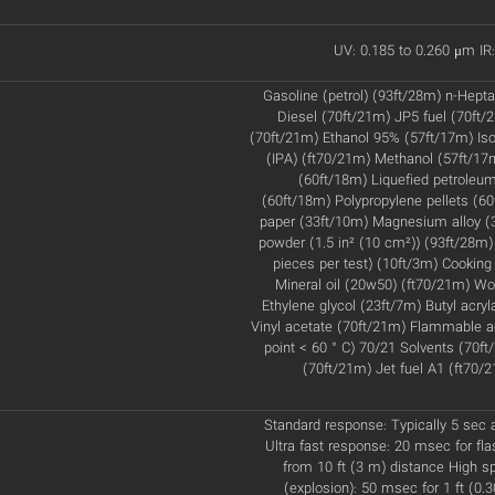
UV: 0.185 to 0.260 μm IR:
Gasoline (petrol) (93ft/28m) n-Hept
Diesel (70ft/21m) JP5 fuel (70ft
(70ft/21m) Ethanol 95% (57ft/17m) Iso
(IPA) (ft70/21m) Methanol (57ft/1
(60ft/18m) Liquefied petroleu
(60ft/18m) Polypropylene pellets (60
paper (33ft/10m) Magnesium alloy (
powder (1.5 in² (10 cm²)) (93ft/28m)
pieces per test) (10ft/3m) Cooking 
Mineral oil (20w50) (ft70/21m) W
Ethylene glycol (23ft/7m) Butyl acryl
Vinyl acetate (70ft/21m) Flammable a
point < 60 ° C) 70/21 Solvents (70ft
(70ft/21m) Jet fuel A1 (ft70/2
Standard response: Typically 5 sec a
Ultra fast response: 20 msec for flas
from 10 ft (3 m) distance High 
(explosion): 50 msec for 1 ft (0.