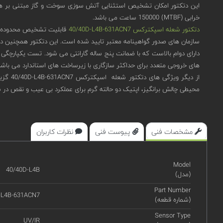
خرابی (MTBF) 150000 ساعت می باشد.
دتکتور شعله اسپکترکس 40/40D-L4B-631ACN7
سازمان های صدور گواهینامه معتبر تایید شده است. این دتکتور همچنین دارای گوا
های خروجی متعدد برای حداکثر سازگاری با زیرساخت های استاندارد می باشد. دارای امکان Plug & Play و کالیبره شده کارخانه برای استفاده فوری در
محیطی چالش برانگیز، اپتیک دو حالته گرم برای عملکرد بی عیب و نقص در ش
مشخصات فنی
پیوست فنی
نظرات کاربران
Model
40/40D-L4B
(مدل)
Part Number
-L4B-631ACN7
(شماره قطعه)
Sensor Type
UV/IR