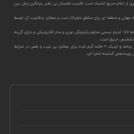
لی ثانیه فراهم می کند. دارای قدرت بالایی در پیشگیری از اعلام حریق اشتباه است. قابلیت اطمینان بی نظیر میانگین زمان بین
ا +85 درجه سانتیگراد) را دارد. دارای گواهینامه جهانی و منطقه ای برای مناطق خطرناک است و عملکرد و قابلیت آن توسط
دارای دوام بالاست که با ضمانت پنج ساله گارانتی می شود. تست یکپارچگی میدان دید هوشمند آن، اجازه عملکرد بی عیب و نقص را می دهد. تست داخلی نوآورانه UV اعتبار سنجی مداوم یکپارچگی نوری و مدار الکترونیکی و دارای گزینه
از دیگر ویژگی های دتکتور شعله اسپکترکس 40/40D-L4B-631ACN7 گزینه سیم کشی جهانی برای فرآیند سفارش سریع، سه سطح حساسیت، سازگار با هر برنامه و اپتیک ۲ حالته گرم شده برای عملکرد بی عیب و نقص در شرایط
رویدادهای گذشته اشاره کرد.