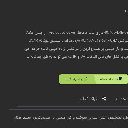
ار
دتکتور شعله ضد انفجار مدل 40/40D-L4B-631ACN7 دارای قاب محافظ (Protective cover) از جنس ABS
plastic می باشد. دتکتور شعله اسپکترکس SharpEye 40/40D-L4B-631ACN7 با سنسور دوگانه UV/IR
تشخیص استثنایی آتش سوزی سوخت و گاز مبتنی بر هیدروکربن را در کمتر از 20 میلی ثانیه فراهم می
کند. دارای سنسور دوگانه منحصر به فرد با کانال های قابل انتخاب UV و IR که می تواند به طور جداگانه یا
ثبت استعلام
پیشنهاد فنی
مندی ها
اشتراک گذاری
ای قابلیت یکپارچه سازی سنسورهای نوری UV و IR برای تشخیص آتش سوزی سوخت و گاز مبتنی بر هیدروکربن است. امکان