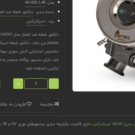
مدل:
40/40D-L4B
دسته بندی :
دتکتور شعله ضد انفج
برند :
اسپکترکس
ترکیبی استفاده شود.
+
-
مقایسه
افزودن به علاق
4 اسپکترکس
دار