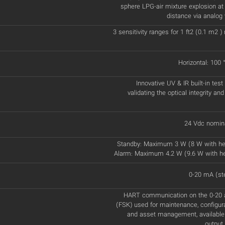
sphere LPG-air mixture explosion at 
distance via analog 
3 sensitivity ranges for 1 ft2 (0.1 m2 
Horizontal: 100 °
Innovative UV & IR built-in test
validating the optical integrity and
24 Vdc nomina
Standby: Maximum 3 W (8 W with he
Alarm: Maximum 4.2 W (9.6 W with h
0-20 mA (st
HART communication on the 0-20 a
(FSK) used for maintenance, configur
and asset management, available
output 