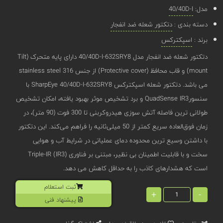
مدل:
40/40D-I
دسته بندی :
دتکتور شعله ضد انفجار
برند :
اسپکترکس
دتکتور شعله ضد انفجار مدل 40/40D-I-632SRY8 دارای پایه متحرک (Tilt
mount) و قاب محافظ (Protective cover) از جنس stainless steel 316
می باشد. دتکتور شعله اسپکترکس SharpEye 40/40D-I-632SRY8 با
سنسورQuadSense IR3 و برد تشخیص موثر بهبود یافته، امکان تشخیص
طولانی ‌ترین فاصله آتش ‌سوزی هیدروکربنی تا 300 فوت (90 متر)، در
زمان فوق‌العاده سریع کمتر از 50 میلی‌ثانیه را فراهم می‌کند. این دتکتور
با داشتن وسیع ‌ترین محدوده دمای عملیاتی در شرایط آب و هوایی
سخت و با قابلیت اطمینان بی ‌نظیر، مبتنی بر فناوری Triple-IR (IR3)
است که هشدارهای کاذب را به حداقل کاهش می دهد.
ثبت استعلام
+
-
پیشنهاد فنی