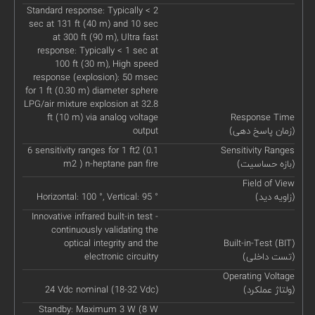
Standard response: Typically < 2
sec at 131 ft (40 m) and 10 sec
at 300 ft (90 m), Ultra fast
response: Typically < 1 sec at
100 ft (30 m), High speed
response (explosion): 50 msec
for 1 ft (0.30 m) diameter sphere
LPG/air mixture explosion at 32.8
ft (10 m) via analog voltage
Response Time
(زمان پاسخ دهی)
output
6 sensitivity ranges for 1 ft2 (0.1
Sensitivity Ranges
(بازه حساسیت)
m2 ) n-heptane pan fire
Field of View
(زاویه دید)
Horizontal: 100 °, Vertical: 95 °
Innovative infrared built-in test -
continuously validating the
optical integrity and the
Built-in-Test (BIT)
(تست داخلی)
electronic circuitry
Operating Voltage
(ولتاژ عملکرد)
24 Vdc nominal (18-32 Vdc)
Standby: Maximum 3 W (8 W