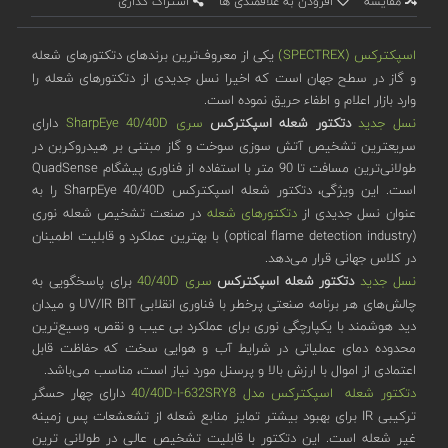
مقایسه
افزودن به علاقمندی ها
اشتراک گذاری
اسپکترکس (SPECTREX)
یکی از معروف‌ترین برندهای دتکتورهای شعله
و گاز در سطح جهان است که اخیرا نسل جدیدی از دتکتورهای شعله را
وارد بازار اعلام و اطفاء حریق نموده است.
نسل جدید
دتکتور شعله اسپکترکس
سری SharpEye 40/40D
دارای
سریعترین تشخیص آتش سوزی سوخت و گاز مبتنی بر هیدروکربن در
طولانی‌ترین مسافت تا 90 متر با استفاده از فناوری پیشگام QuadSense
است. این ویژگی، دتکتور شعله اسپکترکس SharpEye 40/40D را به
عنوان نسل جدیدی از
دتکتورهای شعله
در صنعت تشخیص شعله نوری
(optical flame detection industry) با بهترین عملکرد و قابلیت اطمینان
در کلاس جهانی قرار می‌دهد.
نسل جدید
دتکتور شعله اسپکترکس
سری 40/40D
برای پاسخگویی به
چالش‌های هر برنامه صنعتی پرخطر با فناوری انقلابی UV/IR BIT و میدان
دید هوشمند با یکپارچگی نوری برای عملکرد بی عیب و نقص، وسیع‌ترین
محدوده دمای عملیاتی در شرایط آب و هوایی سخت که حفاظت قابل
اعتمادی از اموال با ارزش بالا و پرسنل مورد نیاز است، مناسب می‌باشد.
دتکتور شعله اسپکترکس مدل 40/40D-I-632SRY8
دارای چهار حسگر
ترکیبی IR برای بهبود بیشتر تمایز منابع شعله از تشعشعات پس زمینه
غیر شعله است. این دتکتور با قابلیت تشخیص عالی در طولانی ترین