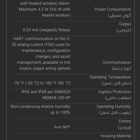
with heated window) Alarm:
Maximum 4.2 W (9.6 W with
Power Consumption
(توان مصرفی)
heated window)
Output
(خروجی)
0-20 mA (stepped), Relays
HART communication on the 0-
20 analog current (FSK) used for
maintenance, configuration
changes, and asset
management, available in mA
Communication
(نوع ارتباط)
source output wiring options
Operating Temperature
(دمای قابل تحمل)
-76 °F (-60 °C) to 185 °F (85 °C)
IP66 and IP68 per EN60529
Ingress Protection
(حفاظت داخلی)
NEMA® 250 6P
Non-condensing relative humidity
Operating Humidity
(رطوبت قابل تحمل)
up to 100%
Entries
(ورودی)
¾-in NPT
Housing Material