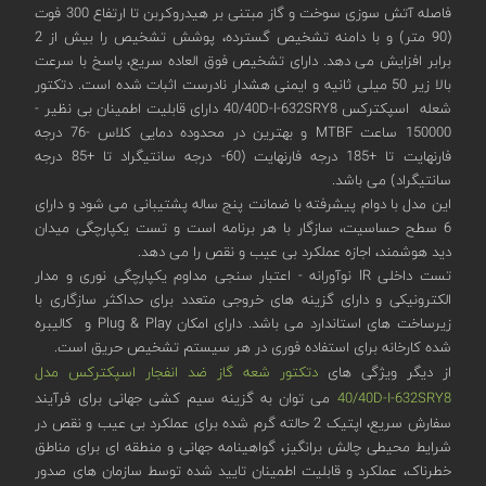
فاصله آتش سوزی سوخت و گاز مبتنی بر هیدروکربن تا ارتفاع 300 فوت
(90 متر) و با دامنه تشخیص گسترده، پوشش تشخیص را بیش از 2
برابر افزایش می دهد. دارای تشخیص فوق العاده سریع، پاسخ با سرعت
بالا زیر 50 میلی ثانیه و ایمنی هشدار نادرست اثبات شده است. دتکتور
شعله اسپکترکس 40/40D-I-632SRY8 دارای قابلیت اطمینان بی نظیر -
150000 ساعت MTBF و بهترین در محدوده دمایی کلاس -76 درجه
فارنهایت تا +185 درجه فارنهایت (60- درجه سانتیگراد تا +85 درجه
سانتیگراد) می باشد.
این مدل با دوام پیشرفته با ضمانت پنج ساله پشتیبانی می شود و دارای
6 سطح حساسیت، سازگار با هر برنامه است و تست یکپارچگی میدان
دید هوشمند، اجازه عملکرد بی عیب و نقص را می دهد.
تست داخلی IR نوآورانه - اعتبار سنجی مداوم یکپارچگی نوری و مدار
الکترونیکی و دارای گزینه های خروجی متعدد برای حداکثر سازگاری با
زیرساخت های استاندارد می باشد. دارای امکان Plug & Play و کالیبره
شده کارخانه برای استفاده فوری در هر سیستم تشخیص حریق است.
از دیگر ویژگی های
دتکتور شعه گاز ضد انفجار اسپکترکس مدل
40/40D-I-632SRY8
می توان به گزینه سیم کشی جهانی برای فرآیند
سفارش سریع، اپتیک 2 حالته گرم شده برای عملکرد بی عیب و نقص در
شرایط محیطی چالش برانگیز، گواهینامه جهانی و منطقه ای برای مناطق
خطرناک، عملکرد و قابلیت اطمینان تایید شده توسط سازمان های صدور