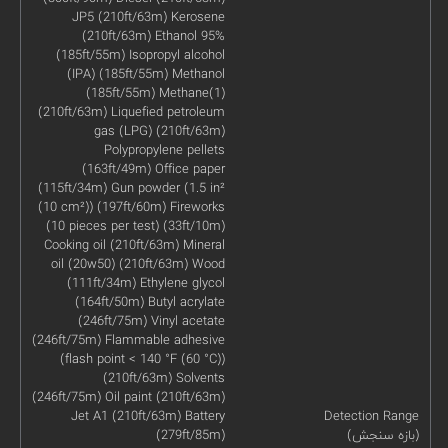
JP5 (210ft/63m) Kerosene
(210ft/63m) Ethanol 95%
(185ft/55m) Isopropyl alcohol
(IPA) (185ft/55m) Methanol
(185ft/55m) Methane(1)
(210ft/63m) Liquefied petroleum
gas (LPG) (210ft/63m)
Polypropylene pellets
(163ft/49m) Office paper
(115ft/34m) Gun powder (1.5 in²
(10 cm²)) (197ft/60m) Fireworks
(10 pieces per test) (33ft/10m)
Cooking oil (210ft/63m) Mineral
oil (20w50) (210ft/63m) Wood
(111ft/34m) Ethylene glycol
(164ft/50m) Butyl acrylate
(246ft/75m) Vinyl acetate
(246ft/75m) Flammable adhesive
(flash point < 140 °F (60 °C))
(210ft/63m) Solvents
(246ft/75m) Oil paint (210ft/63m)
Jet A1 (210ft/63m) Battery
Detection Range
(بازه سنجش)
(279ft/85m)