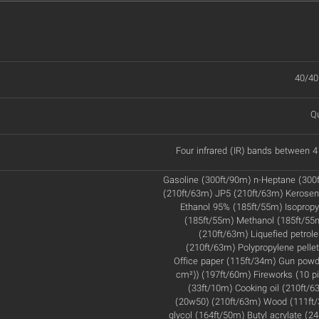
40/40
Q
Four infrared (IR) bands between
Gasoline (300ft/90m) n-Heptane (300
(210ft/63m) JP5 (210ft/63m) Kerosen
Ethanol 95% (185ft/55m) Isopropyl
(185ft/55m) Methanol (185ft/55
(210ft/63m) Liquefied petro
(210ft/63m) Polypropylene pelle
Office paper (115ft/34m) Gun powde
cm²)) (197ft/60m) Fireworks (10 pi
(33ft/10m) Cooking oil (210ft/63
(20w50) (210ft/63m) Wood (111ft/
glycol (164ft/50m) Butyl acrylate (24