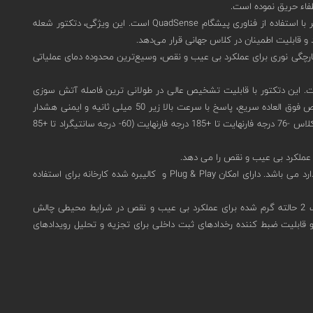
طفاء حریق نموده است.
سری SharpEye 40/40D دارای سریعترین تشخیص آتش سوزی سوخت و گاز مبتنی بر هیدروکربن در طولانی‌ترین مسافت تا 90 متر با استفاده از فناوری پیشگام QuadSense است. این ویژگی، دتکتور شعله
عتی پرخطر با فناوری انقلابی UV/IR BIT و میدان دید هوشمند با یکپارچگی نوری برای عملکرد بی عیب و نقص، وسیع‌ترین محدوده دمای عملیاتی
له از تشعشعات پس زمینه غیر شعله است. این دتکتور با قابلیت تشخیص عالی در طولانی ترین فاصله آتش سوزی
سوخت و گاز مبتنی بر هیدروکربن تا ارتفاع 300 فوت (90 متر) و با دامنه تشخیص گسترده، پوشش تشخیص را بیش از 2 برابر افزایش می دهد. دارای تشخیص فوق العاده سریع، پاسخ با سرعت بالا زیر 50 میلی ثانیه و ایمنی هشدار
نادرست اثبات شده است. دتکتور شعله اسپکترکس 40/40D-I-631SBY7H دارای قابلیت اطمینان بی نظیر - 150000 ساعت MTBF و بهترین در محدوده دمایی کلاس -76 درجه فارنهایت تا +185 درجه فارنهایت (60- درجه سانتیگراد تا +85
تست داخلی IR نوآورانه - اعتبار سنجی مداوم یکپارچگی نوری و مدار الکترونیکی و دارای گزینه های خروجی متعدد برای حداکثر سازگاری با زیرساخت های استاندارد می باشد. دارای امکان Plug & Play و کالیبره شده کارخانه برای استفاده
اسپکترکس مدل 40/40D-I-631SBY7H می توان به گزینه سیم کشی جهانی برای فرآیند سفارش سریع، اپتیک 2 حالته گرم شده برای عملکرد بی عیب و نقص در شرایط محیطی چالش
گیز، گواهینامه جهانی و منطقه ای برای مناطق خطرناک، عملکرد و قابلیت اطمینان تایید شده توسط سازمان های صدور گواهینامه معتبر، سازگاری با SIL3 و قابلیت ضبط کننده رخدادهای ثبت داخلی برای تجزیه و تحلیل رویدادهای