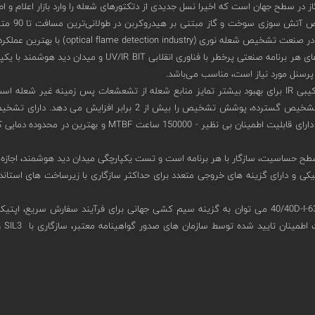
ز در سطح جهان است که اخیرا نسل جدیدی از دتکتورهای شعله را وارد بازار اعلام و ا
سری 40/40D برای پاسخگویی به چالش‌های هر برنامه صن
 پرسنل مورد نیاز است، مناسب می‌باشد.
دتکتور شعله اسپکترکس مدل 40/40D-I-631SBY7H دارای چهار حسگر ترکیبی IR برای بهبود بیشتر تمایز منابع شع
بران