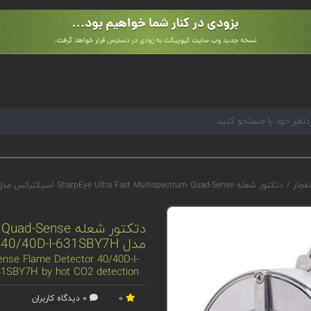
نفجار
/
دتکتور شعله SharpEye Ultra Fast Multispectrum Quad-Sense اسپکترکس مدل 40/40D-I-631SBY7H با قابلیت تشخیص گاز CO2 داغ
مدل 40/40D-I-631SBY7H با قابلیت تشخیص گاز CO2 داغ
ense Flame Detector 40/40D-I-
1SBY7H by hot CO2 detection
0
0 دیدگاه کاربران