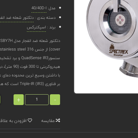
مدل:
40/40D-I
دسته بندی :
دتکتور شعله ضد انفج
برند :
اسپکترکس
سنسورdSense IR3
با داشتن وسیع ‌ترین محدوده دمای عم
بر فناوری Triple-IR (IR3) است که هشدارهای کاذب را به حداقل کاهش می دهد.
+
-
مقایسه
افزودن به علاق