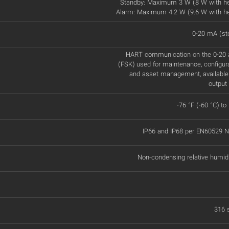
Standby: Maximum 3 W (8 W with h
Alarm: Maximum 4.2 W (9.6 W with h
0-20 mA (st
HART communication on the 0-20 a
(FSK) used for maintenance, configur
and asset management, available
output 
-76 °F (-60 °C) to
IP66 and IP68 per EN60529
Non-condensing relative humid
316 s