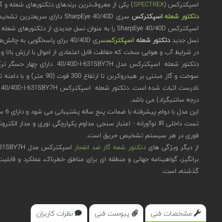
اسپکترکس (
SPECTREX
) یکی از معروف‌ترین برندهای دتکتورهای شعله و گا
دتکتور شعله
اسپکترکس
اسپکترکس SharpEye 40/40D را به عنوان نسل جدیدی از دتکتورهای شعله در صنعت تشخیص شعله نوری (optical flame detection industry) با بهترین عملکرد و قابلیت اطمینان در کلاس جهانی قرار می‌دهد.
نسل جدید
دتکتور شعله
اسپکترکس
در شرایط آب و هوایی سخت که حفاظت قابل اعتمادی از اموال با ارزش بالا و
درجه سانتیگراد) می باشد.
این مدل با دوام پیشرفته با ضمانت پنج ساله پشتیبانی می شود و دارای 6 سطح حساسیت، سازگار با هر برنامه است و تست یکپارچگی میدان دید هوشمند، اجازه عملکرد بی عیب و نقص را می دهد.
فوری در هر سیستم تشخیص حریق است.
از دیگر ویژگی های
دتکتور شعه گاز ضد انفجار
گذشته، است.
مشخصات فنی
پیوست فنی
نظرات کاربران