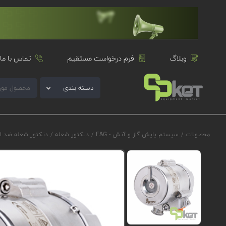
وبلاگ
فرم درخواست مستقیم
تماس با ما
دسته بندی
محصولات
/
سیستم پایش گاز و آتش - F&G
/
دتکتور شعله
/
دتکتور شعله ضد ا