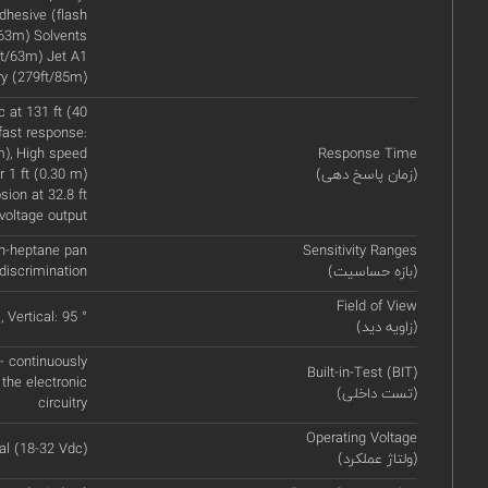
hesive (flash
/63m) Solvents
ft/63m) Jet A1
ry (279ft/85m)
 at 131 ft (40
fast response:
m), High speed
Response Time
(زمان پاسخ دهی)
 1 ft (0.30 m)
ion at 32.8 ft
voltage output
) n-heptane pan
Sensitivity Ranges
(بازه حساسیت)
discrimination
Field of View
, Vertical: 95 °
(زاویه دید)
 - continuously
Built-in-Test (BIT)
 the electronic
(تست داخلی)
circuitry
Operating Voltage
l (18-32 Vdc)
(ولتاژ عملکرد)