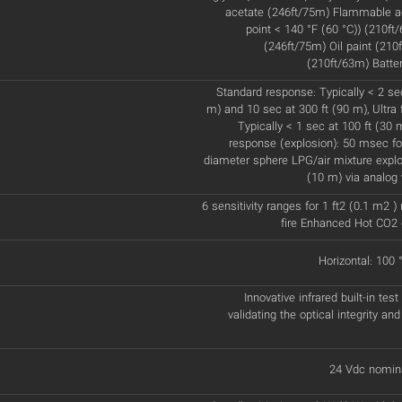
acetate (246ft/75m) Flammable ad
point < 140 °F (60 °C)) (210ft
(246ft/75m) Oil paint (210
(210ft/63m) Batte
Standard response: Typically < 2 sec
m) and 10 sec at 300 ft (90 m), Ultra 
Typically < 1 sec at 100 ft (30 
response (explosion): 50 msec for
diameter sphere LPG/air mixture explos
(10 m) via analog 
6 sensitivity ranges for 1 ft2 (0.1 m2 
fire Enhanced Hot CO2 
Horizontal: 100 °
Innovative infrared built-in test
validating the optical integrity and
24 Vdc nomina