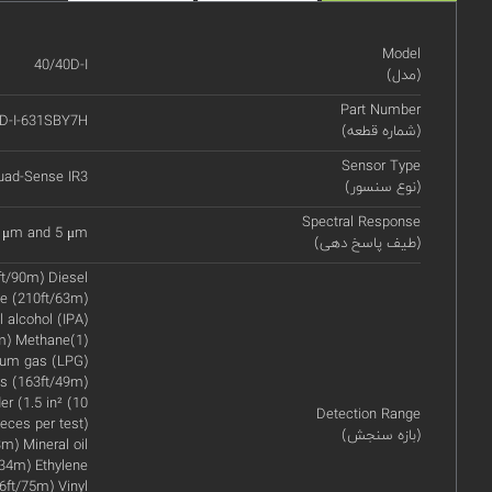
Model
40/40D-I
(مدل)
Part Number
D-I-631SBY7H
(شماره قطعه)
Sensor Type
uad-Sense IR3
(نوع سنسور)
Spectral Response
 4 μm and 5 μm
(طیف پاسخ دهی)
ft/90m) Diesel
e (210ft/63m)
 alcohol (IPA)
m) Methane(1)
leum gas (LPG)
ts (163ft/49m)
r (1.5 in² (10
Detection Range
eces per test)
(بازه سنجش)
m) Mineral oil
34m) Ethylene
6ft/75m) Vinyl