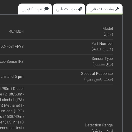
مشخصات فنی
پیوست فنی
نظرات کاربران
Model
40/40D-I
(مدل)
Part Number
40D-I-631AFY8
(شماره قطعه)
Sensor Type
uad-Sense IR3
(نوع سنسور)
Spectral Response
 4 μm and 5 μm
(طیف پاسخ دهی)
ft/90m) Diesel
e (210ft/63m)
 alcohol (IPA)
m) Methane(1)
leum gas (LPG)
ts (163ft/49m)
r (1.5 in² (10
Detection Range
eces per test)
(بازه سنجش)