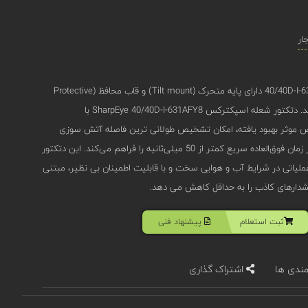
ار
دتکتور شعله ضد انفجار مدل 40/40D-I-631AFY8 دارای پایه متحرک (Tilt mount) و قاب محافظ (Protective
cover) از جنس ABS plastic می باشد. دتکتور شعله اسپکترکس SharpEye 40/40D-I-631AFY8 با
Qua و برد تشخیص موثر بهبود یافته، امکان تشخیص طولانی ‌ترین فاصله آتش ‌سوزی
هیدروکربنی تا 300 فوت (90 متر)، در زمان فوق‌العاده سریع کمتر از 50 میلی‌ثانیه را فراهم می‌کند. این دتکتور
لیاتی در شرایط آب و هوایی سخت و با قابلیت اطمینان بی ‌نظیر، مبتنی
ثبت استعلام
پیشنهاد فنی
مندی ها
اشتراک گذاری