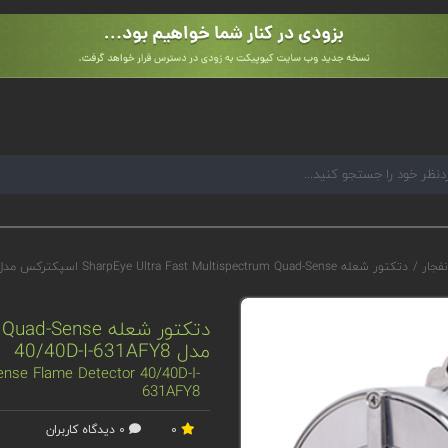
نفجار
/
دتکتور شعله SharpEye Ultra Fast Multispectrum Quad-Sense اسپکترکس مدل 40/40D-I-631AFY8
مدل 40/40D-I-631AFY8
ense Flame Detector 40/40D-I-
631AFY8
0
0 دیدگاه کاربران