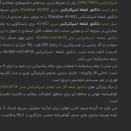
اسپکترکس (SPECTREX)
یکی از معروف‌ترین برندهای دتکتورهای شعله و گاز
نسل جدید
دتکتور شعله اسپکترکس
سری SharpEye 40/40D
دتکتور شعله اسپکترکس SharpEye 40/40D را به عنوان نسل جدیدی از
دتکت
نسل جدید
دتکتور شعله اسپکترکس
سری 40/40D
عملیاتی در شرایط آب و هوایی سخت که حفاظت قابل اعتمادی از اموال با ارز
دتکتور شعله اسپکترکس مدل 40/40D-I-631AFY8
درجه سانتیگراد) می باشد.
این مدل با دوام پیشرفته با ضمانت پنج ساله پشتیبانی می شود و دارای 6 سطح حساسیت، سازگار با هر برنامه است و تست یکپارچگی میدان دید هوشمند، اجازه عملکرد بی عیب و نقص را می دهد.
فوری در هر سیستم تشخیص حریق است.
از دیگر ویژگی های
دتکتور شعه گاز ضد انفجار اسپکترکس مدل 40/40D-I-631AFY8
است.
می 
شده توسط سازمان های صدور گواهینامه معتبر، سازگاری با SIL3 و قابلیت ضبط کننده رخدادهای ثبت داخلی برای تجزیه و تحلیل رویدادهای گذشته، است.