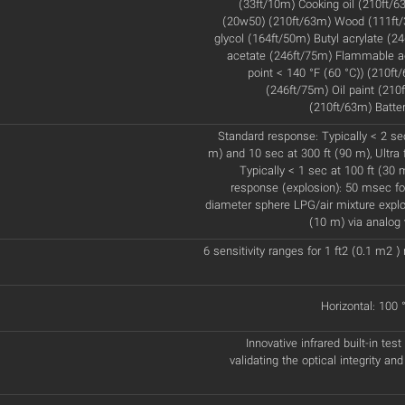
(33ft/10m) Cooking oil (210ft/63
(20w50) (210ft/63m) Wood (111ft/
glycol (164ft/50m) Butyl acrylate (24
acetate (246ft/75m) Flammable ad
point < 140 °F (60 °C)) (210ft
(246ft/75m) Oil paint (210
(210ft/63m) Batte
Standard response: Typically < 2 sec
m) and 10 sec at 300 ft (90 m), Ultra 
Typically < 1 sec at 100 ft (30 
response (explosion): 50 msec for
diameter sphere LPG/air mixture explos
(10 m) via analog 
6 sensitivity ranges for 1 ft2 (0.1 m2 
Horizontal: 100 °
Innovative infrared built-in test
validating the optical integrity and