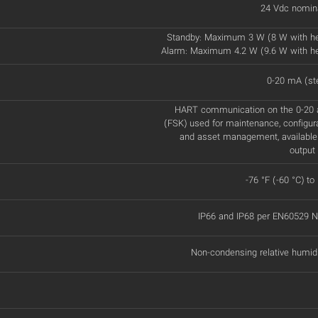
24 Vdc nomina
Standby: Maximum 3 W (8 W with h
Alarm: Maximum 4.2 W (9.6 W with h
0-20 mA (st
HART communication on the 0-20 a
(FSK) used for maintenance, configur
and asset management, available
output 
-76 °F (-60 °C) to
IP66 and IP68 per EN60529
Non-condensing relative humid