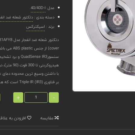
مدل:
40/40D-I
دسته بندی :
دتکتور شعله ضد انفج
برند :
اسپکترکس
سنسورdSense IR3
با داشتن وسیع ‌ترین محدوده دمای عم
بر فناوری Triple-IR (IR3) است که هشدارهای کاذب را به حداقل کاهش می دهد.
+
-
مقایسه
افزودن به علاق