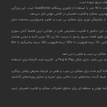
طفاء حریق نموده است.
دارای سریعترین تشخیص آتش سوزی سوخت و گاز مبتنی بر هیدروکربن در طولانی‌ترین مسافت تا 90 متر با استفاده از فناوری پیشگام QuadSense است. این ویژگی،
نعتی پرخطر با فناوری انقلابی UV/IR BIT و میدان دید هوشمند با یکپارچگی نوری برای عملکرد بی عیب و نقص، وسیع‌ترین محدوده دمای
 غیر شعله است. این دتکتور با قابلیت تشخیص عالی در طولانی ترین فاصله آتش سوزی
سوخت و گاز مبتنی بر هیدروکربن تا ارتفاع 300 فوت (90 متر) و با دامنه تشخیص گسترده، پوشش تشخیص را بیش از 2 برابر افزایش می دهد. دارای تشخیص فوق العاده سریع، پاسخ با سرعت بالا زیر 50 میلی ثانیه و ایمنی هشدار
نادرست اثبات شده است. دتکتور شعله اسپکترکس 40/40D-I-631AFY8 دارای قابلیت اطمینان بی نظیر - 150000 ساعت MTBF و بهترین در محدوده دمایی کلاس -76 درجه فارنهایت تا +185 درجه فارنهایت (60- درجه سانتیگراد تا +85
تست داخلی IR نوآورانه - اعتبار سنجی مداوم یکپارچگی نوری و مدار الکترونیکی و دارای گزینه های خروجی متعدد برای حداکثر سازگاری با زیرساخت های استاندارد می باشد. دارای امکان Plug & Play و کالیبره شده کارخانه برای استفاده
ان به گزینه سیم کشی جهانی برای فرآیند سفارش سریع، اپتیک 2 حالته گرم شده برای عملکرد بی عیب و نقص در شرایط محیطی چالش برانگیز،
ای برای مناطق خطرناک، عملکرد و قابلیت اطمینان تایید شده توسط سازمان های صدور گواهینامه معتبر، سازگاری با SIL3 و قابلیت ضبط کننده رخدادهای ثبت داخلی برای تجزیه و تحلیل رویدادهای گذشته،
 محیطی چالش برانگیز، گواهینامه جهانی و منطقه ای برای مناطق خطرناک، عملکرد و قابلیت اطمینان تایید