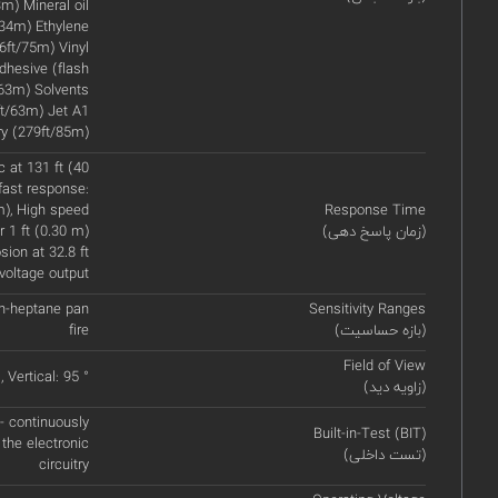
m) Mineral oil
34m) Ethylene
6ft/75m) Vinyl
hesive (flash
/63m) Solvents
ft/63m) Jet A1
ry (279ft/85m)
 at 131 ft (40
fast response:
m), High speed
Response Time
(زمان پاسخ دهی)
 1 ft (0.30 m)
ion at 32.8 ft
voltage output
) n-heptane pan
Sensitivity Ranges
(بازه حساسیت)
fire
Field of View
, Vertical: 95 °
(زاویه دید)
 - continuously
Built-in-Test (BIT)
 the electronic
(تست داخلی)
circuitry