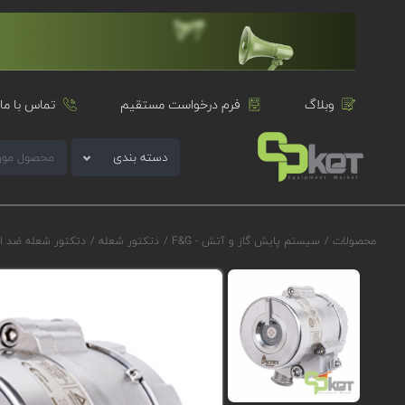
وبلاگ
فرم درخواست مستقیم
تماس با ما
دسته بندی
محصولات
/
سیستم پایش گاز و آتش - F&G
/
دتکتور شعله
/
دتکتور شعله ضد ا