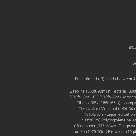
40/
Q
Four infrared (IR) bands between
Gasoline (300ft/90m) n-Heptane (300
(210ft/63m) JP5 (210ft/63m) Kerosen
Ethanol 95% (185ft/55m) Isopropyl
(185ft/55m) Methanol (185ft/55
(210ft/63m) Liquefied petro
(210ft/63m) Polypropylene pelle
Office paper (115ft/34m) Gun powde
cm²)) (197ft/60m) Fireworks (10 pi