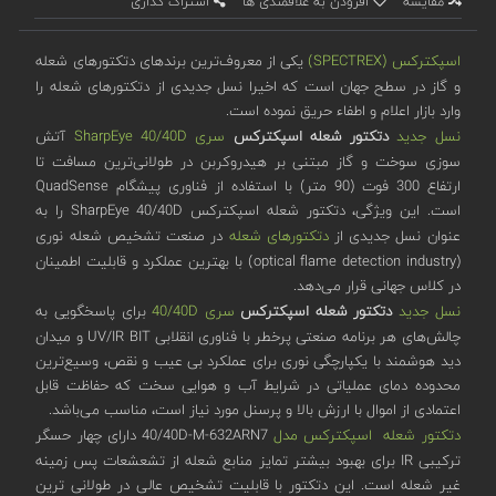
مقایسه
افزودن به علاقمندی ها
اشتراک گذاری
اسپکترکس (SPECTREX)
یکی از معروف‌ترین برندهای دتکتورهای شعله
و گاز در سطح جهان است که اخیرا نسل جدیدی از دتکتورهای شعله را
وارد بازار اعلام و اطفاء حریق نموده است.
نسل جدید
دتکتور شعله اسپکترکس
سری SharpEye 40/40D
آتش
سوزی سوخت و گاز مبتنی بر هیدروکربن در طولانی‌ترین مسافت تا
ارتفاع 300 فوت (90 متر) با استفاده از فناوری پیشگام QuadSense
است. این ویژگی، دتکتور شعله اسپکترکس SharpEye 40/40D را به
عنوان نسل جدیدی از
دتکتورهای شعله
در صنعت تشخیص شعله نوری
(optical flame detection industry) با بهترین عملکرد و قابلیت اطمینان
در کلاس جهانی قرار می‌دهد.
نسل جدید
دتکتور شعله اسپکترکس
سری 40/40D
برای پاسخگویی به
چالش‌های هر برنامه صنعتی پرخطر با فناوری انقلابی UV/IR BIT و میدان
دید هوشمند با یکپارچگی نوری برای عملکرد بی عیب و نقص، وسیع‌ترین
محدوده دمای عملیاتی در شرایط آب و هوایی سخت که حفاظت قابل
اعتمادی از اموال با ارزش بالا و پرسنل مورد نیاز است، مناسب می‌باشد.
دتکتور شعله اسپکترکس مدل
40/40D-M-632ARN7 دارای چهار حسگر
ترکیبی IR برای بهبود بیشتر تمایز منابع شعله از تشعشعات پس زمینه
غیر شعله است. این دتکتور با قابلیت تشخیص عالی در طولانی ترین