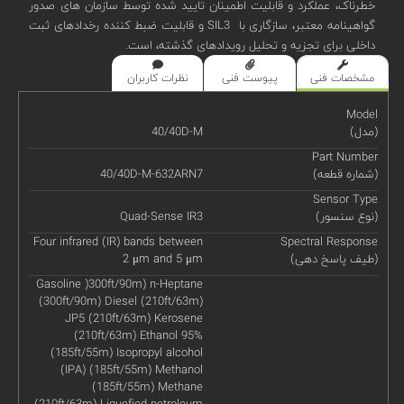
خطرناک، عملکرد و قابلیت اطمینان تایید شده توسط سازمان های صدور
گواهینامه معتبر، سازگاری با SIL3 و قابلیت ضبط کننده رخدادهای ثبت
داخلی برای تجزیه و تحلیل رویدادهای گذشته، است.
مشخصات فنی
پیوست فنی
نظرات کاربران
Model
(مدل)
40/40D-M
Part Number
(شماره قطعه)
40/40D-M-632ARN7
Sensor Type
(نوع سنسور)
Quad-Sense IR3
Four infrared (IR) bands between
Spectral Response
(طیف پاسخ دهی)
2 μm and 5 μm
Gasoline )300ft/90m) n-Heptane
(300ft/90m) Diesel (210ft/63m)
JP5 (210ft/63m) Kerosene
(210ft/63m) Ethanol 95%
(185ft/55m) Isopropyl alcohol
(IPA) (185ft/55m) Methanol
(185ft/55m) Methane
(210ft/63m) Liquefied petroleum