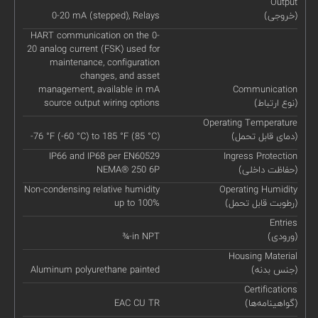
Output
(خروجی)
0-20 mA (stepped), Relays
HART communication on the 0-
20 analog current (FSK) used for
maintenance, configuration
changes, and asset
management, available in mA
Communication
(نوع ارتباط)
source output wiring options
Operating Temperature
(دمای قابل تحمل)
-76 °F (-60 °C) to 185 °F (85 °C)
IP66 and IP68 per EN60529
Ingress Protection
(حفاظت داخلی)
NEMA® 250 6P
Non-condensing relative humidity
Operating Humidity
(رطوبت قابل تحمل)
up to 100%
Entries
(ورودی)
¾-in NPT
Housing Material
(جنس بدنه)
Aluminum polyurethane painted
Certifications
(گواهینامه‌ها)
EAC CU TR