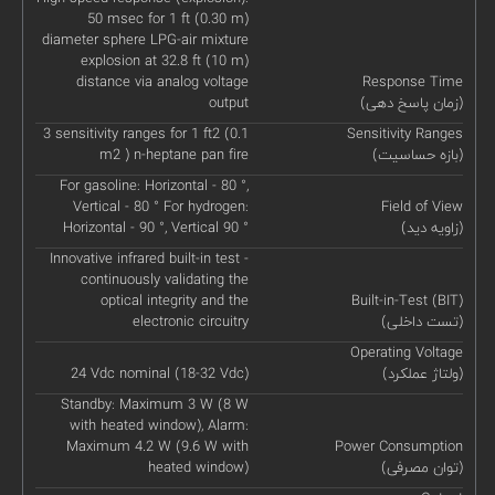
50 msec for 1 ft (0.30 m)
diameter sphere LPG-air mixture
explosion at 32.8 ft (10 m)
distance via analog voltage
Response Time
(زمان پاسخ دهی)
output
3 sensitivity ranges for 1 ft2 (0.1
Sensitivity Ranges
(بازه حساسیت)
m2 ) n-heptane pan fire
For gasoline: Horizontal - 80 °,
Vertical - 80 ° For hydrogen:
Field of View
(زاویه دید)
Horizontal - 90 °, Vertical 90 °
Innovative infrared built-in test -
continuously validating the
optical integrity and the
Built-in-Test (BIT)
(تست داخلی)
electronic circuitry
Operating Voltage
(ولتاژ عملکرد)
24 Vdc nominal (18-32 Vdc)
Standby: Maximum 3 W (8 W
with heated window), Alarm:
Maximum 4.2 W (9.6 W with
Power Consumption
(توان مصرفی)
heated window)