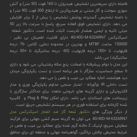
فاصله دارای سریعترین تشخیص هیدروژن تا 165 فوت (50 متر) و آتش
سوزی سوخت و گاز مبتنی بر هیدروکربن تا ارتفاع 300 فوت (90 متر) و
با دامنه تشخیص گسترده، پوشش تشخیص را بیش از 2 برابر افزایش
می دهد. دارای تشخیص فوق العاده سریع، پاسخ با سرعت بالا زیر 50
میلی ثانیه و ایمنی هشدار نادرست اثبات شده است. دتکتور شعله
اسپکترکس 40/40D-M-632ARN7 دارای قابلیت اطمینان بی نظیر -
150000 ساعت MTBF و بهترین در محدوده دمایی کلاس -76 درجه
فارنهایت تا +185 درجه فارنهایت (60- درجه سانتیگراد تا +85 درجه
سانتیگراد) می باشد.
این مدل با دوام پیشرفته با ضمانت پنج ساله پشتیبانی می شود و دارای
6 سطح حساسیت، سازگار با هر برنامه است و تست یکپارچگی میدان
دید هوشمند، اجازه عملکرد بی عیب و نقص را می دهد.
تست داخلی IR نوآورانه - اعتبار سنجی مداوم یکپارچگی نوری و مدار
الکترونیکی و دارای گزینه های خروجی متعدد برای حداکثر سازگاری با
زیرساخت های استاندارد می باشد. دارای امکان Plug & Play و کالیبره
شده کارخانه برای استفاده فوری در هر سیستم تشخیص حریق است.
از دیگر ویژگی های
دتکتور شعه گاز ضد انفجار اسپکترکس مدل
40/40D-M-632ARN7 می توان به گزینه سیم کشی جهانی برای فرآیند
سفارش سریع، اپتیک 2 حالته گرم شده برای عملکرد بی عیب و نقص در
شرایط محیطی چالش برانگیز، گواهینامه جهانی و منطقه ای برای مناطق