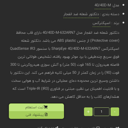
مدل:
40/40D-M
دسته بندی :
دتکتور شعله ضد انفجار
برند :
اسپکترکس
دتکتور شعله ضد انفجار مدل 40/40D-M-632ARN7 دارای قاب محافظ
(Protective cover) از جنس ABS plastic می باشد. دتکتور شعله
اسپکترکس SharpEye 40/40D-M-632ARN7 با سنسور QuadSense IR3
فوق سریع چندطیفی با برد موثر بهبود یافته، تشخیص طولانی ‌ترین
فاصله هیدروژن تا 165 فوت (50 متر) و آتش ‌سوزی هیدروکربنی تا 300
فوت (90) را در زمان کمتر از 50 میلی ثانیه فراهم می‌ کند. این دتکتور با
داشتن وسیع ‌ترین محدوده دمای عملیاتی در شرایط آب و هوایی سخت
و با قابلیت اطمینان بی ‌نظیر، مبتنی بر فناوری Triple-IR (IR3) است که
هشدارهای کاذب را به حداقل کاهش می دهد.
ثبت استعلام
+
-
پیشنهاد فنی