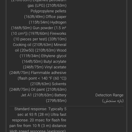
gas (LPG) (210ft/63m)
Polypropylene pellets
(163ft/49m) Office paper
(115ft/34m) Hydrogen
(166ft/50m) Gun powder (1.5 in²
(10 cm²)) (197ft/60m) Fireworks
(10 pieces per test) (33ft/10m)
Cooking oil (210ft/63m) Mineral
oil (20w50) (210ft/63m) Wood
(111ft/34m) Ethylene glycol
(164ft/50m) Butyl acrylate
(246ft/75m) Vinyl acetate
(246ft/75m) Flammable adhesive
(flash point < 140 °F (60 °C))
(210ft/63m) Solvents
(246ft/75m) Oil paint (210ft/63m)
Jet A1 (210ft/63m) Battery
Detection Range
(بازه سنجش)
(279ft/85m)
Standard response: Typically 5
sec at 93 ft (28 m) Ultra fast
response: 20 msec for flash fire
pan fire from 10 ft (3 m) distance
High speed response (explosion):