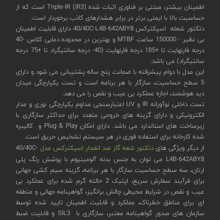
اطمینان بیشتر، مبتنی بر فناوری اثبات شده Triple-IR (IR3) است که از
حساسیت بالا با ایمنی برتر در برابر هشدارهای کاذب برخوردار است.
دتکتور شعله اسپکترکس 40/40C-L4B-642ABY8 دارای قابلیت اطمینان
بی نظیر - 150000 ساعت MTBF و بهترین در محدوده دمایی کلاس -40
درجه فارنهایت تا +185 درجه فارنهایت (40- درجه سانتیگراد تا +75 درجه
سانتیگراد) می باشد.
این مدل با دوام پیشرفته با ضمانت پنج ساله پشتیبانی می شود و دارای
5 سطح حساسیت، سازگار با هر برنامه است و تست یکپارچگی میدان
دید هوشمند، اجازه عملکرد بی عیب و نقص را می دهد.
تست داخلی نوآورانه IR و UV اعتبارسنجی مداوم یکپارچگی نوری و مدار
الکترونیکی و دارای گزینه های خروجی متعدد برای حداکثر سازگاری با
زیرساخت های استاندارد می باشد. دارای امکان Plug & Play و کالیبره
شده کارخانه برای استفاده فوری در هر سیستم تشخیص حریق است.
از دیگر ویژگی های
دتکتور شعه گاز ضد انفجار اسپکترکس مدل
40/40C-
L4B-642ABY8 می توان به جنس بدنه آلومینیوم با پوشش رنگ پلی
ارتان، سه سطح حساسیت سازگار با هر برنامه، گزینه سیم کشی جهانی
برای فرآیند سفارش سریع، اپتیک 2 حالته گرم شده برای عملکرد بی
عیب و نقص در شرایط محیطی چالش برانگیز، گواهینامه جهانی و منطقه
ای برای مناطق خطرناک، عملکرد و قابلیت اطمینان تایید شده توسط
سازمان های صدور گواهینامه معتبر، سازگاری با SIL3 و قابلیت ضبط