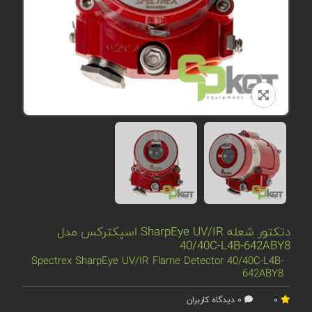
دتکتور شعله SharpEye UV/IR اسپکترکس مدل
40/40C-L4B-642ABY8
Spectrex SharpEye UV/IR Flame Detector 40/40C-L4B-
642ABY8
0
0 دیدگاه کاربران