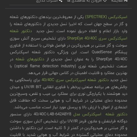
مقایسه
افزودن به علاقمندی ها
اشتراک گذاری
اسپکترکس (SPECTREX)
یکی از معروف‌ترین برندهای دتکتورهای شعله
و گاز در سطح جهان است که اخیرا نسل جدیدی از دتکتورهای شعله را
وارد بازار اعلام و اطفاء حریق نموده است. نسل جدید
دتکتور شعله
اسپکترکس
سری SharpEye 40/40C
دارای تشخیص سریع آتش سوزی
سوخت و گاز مبتنی بر هیدروکربن در فواصل طولانی با استفاده از فناوری
پیشگام QuadSense است. این ویژگی، دتکتور شعله اسپکترکس
SharpEye 40/40C را به عنوان نسل جدیدی از
دتکتورهای شعله
در
صنعت تشخیص شعله نوری (optical flame detection industry) با
بهترین عملکرد و قابلیت اطمینان در کلاس جهانی قرار می‌دهد.
نسل جدید
دتکتور شعله اسپرکترکس
سری 40/40C
برای پاسخگویی به
چالش‌های هر برنامه صنعتی پرخطر با فناوری انقلابی UV/IR BIT و میدان
دید هوشمند با یکپارچگی نوری برای عملکرد بی عیب و نقص، وسیع‌ترین
محدوده دمای عملیاتی در شرایط آب و هوایی سخت که حفاظت قابل
اعتمادی از اموال با ارزش بالا و پرسنل مورد نیاز است، مناسب می‌باشد.
دتکتور شعله اسپکترکس مدل
40/40C-L4B-642ABY8 دارای سنسور
دوگانه فرابنفش و مادون قرمز UV/IR برای تشخیص آتش سوزی سوخت
و گاز مبتنی بر هیدروکربن در کمتر از 5 ثانیه است. این دتکتور با داشتن
محدوده دمای عملیاتی گسترده در شرایط آب و هوایی شدید با قابلیت