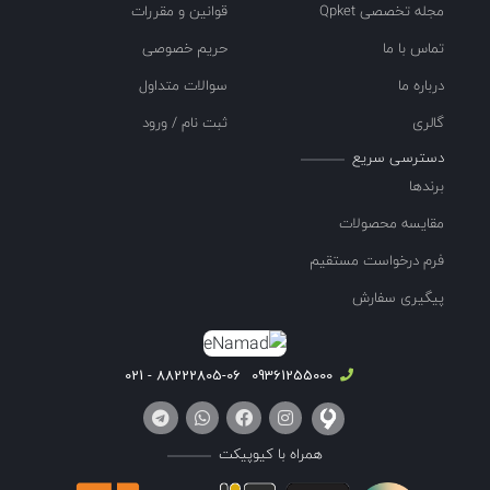
مجله تخصصی Qpket
قوانین و مقررات
تماس با ما
حریم خصوصی
درباره ما
سوالات متداول
گالری
ثبت نام / ورود
دسترسی سریع
برندها
مقایسه محصولات
فرم درخواست مستقیم
پیگیری سفارش
88222805-06 - 021
09361255000
همراه با کیوپیکت