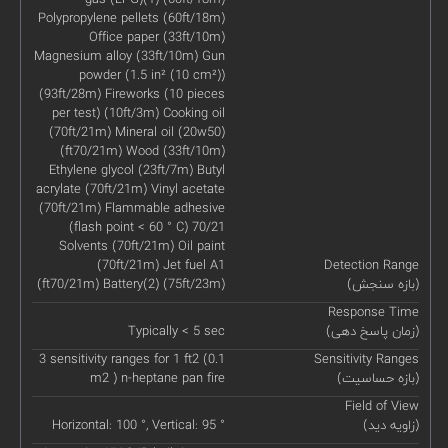
Polypropylene pellets (60ft/18m)
Office paper (33ft/10m)
Magnesium alloy (33ft/10m) Gun
powder (1.5 in² (10 cm²))
(93ft/28m) Fireworks (10 pieces
per test) (10ft/3m) Cooking oil
(70ft/21m) Mineral oil (20w50)
(ft70/21m) Wood (33ft/10m)
Ethylene glycol (23ft/7m) Butyl
acrylate (70ft/21m) Vinyl acetate
(70ft/21m) Flammable adhesive
(flash point < 60 ° C) 70/21
Solvents (70ft/21m) Oil paint
(70ft/21m) Jet fuel A1
Detection Range
(بازه سنجش)
(ft70/21m) Battery(2) (75ft/23m)
Response Time
(زمان پاسخ دهی)
Typically < 5 sec
3 sensitivity ranges for 1 ft2 (0.1
Sensitivity Ranges
(بازه حساسیت)
m2 ) n-heptane pan fire
Field of View
(زاویه دید)
Horizontal: 100 °, Vertical: 95 °