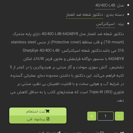
مدل:
40/40C-L4B
دسته بندی :
دتکتور شعله ضد انفجار
برند :
اسپکترکس
دتکتور شعله ضد انفجار مدل 40/40C-L4B-642ABY8 دارای پایه متحرک
(Tilt mount) و قاب محافظ (Protective cover) از جنس stainless steel
316 می باشد.دتکتور شعله اسپکترکس SharpEye 40/40C-L4B-
642ABY8 با سنسور دوگانه فرابنفش و مادون قرمز UV/IR، امکان
تشخیص آتش ‌سوزی سوخت و گاز مبتنی بر هیدروکربن را در کمتر از 5
ثانیه فراهم می‌کند. این دتکتور با داشتن محدوده دمای عملیاتی گسترده
در شرایط آب و هوایی سخت و با قابلیت اطمینان بی ‌نظیر، مبتنی بر
فناوری Triple-IR (IR3) است که هشدارهای کاذب را به حداقل کاهش می
دهد.
ثبت استعلام
+
-
پیشنهاد فنی