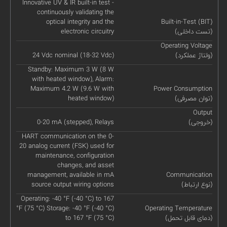
Innovative UV & IR built-in test -
continuously validating the
optical integrity and the
Built-in-Test (BIT)
(تست داخلی)
electronic circuitry
Operating Voltage
(ولتاژ عملکرد)
24 Vdc nominal (18-32 Vdc)
Standby: Maximum 3 W (8 W
with heated window), Alarm:
Maximum 4.2 W (9.6 W with
Power Consumption
(توان مصرفی)
heated window)
Output
(خروجی)
0-20 mA (stepped), Relays
HART communication on the 0-
20 analog current (FSK) used for
maintenance, configuration
changes, and asset
management, available in mA
Communication
(نوع ارتباط)
source output wiring options
Operating: -40 °F (-40 °C) to 167
°F (75 °C) Storage: -40 °F (-40 °C)
Operating Temperature
(دمای قابل تحمل)
to 167 °F (75 °C)