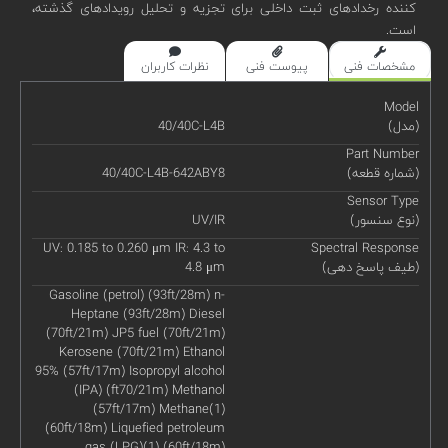
کننده رخدادهای ثبت داخلی برای تجزیه و تحلیل رویدادهای گذشته،
است.
مشخصات فنی
پیوست فنی
نظرات کاربران
Model
(مدل)
40/40C-L4B
Part Number
(شماره قطعه)
40/40C-L4B-642ABY8
Sensor Type
(نوع سنسور)
UV/IR
UV: 0.185 to 0.260 μm IR: 4.3 to
Spectral Response
(طیف پاسخ دهی)
4.8 μm
Gasoline (petrol) (93ft/28m) n-
Heptane (93ft/28m) Diesel
(70ft/21m) JP5 fuel (70ft/21m)
Kerosene (70ft/21m) Ethanol
95% (57ft/17m) Isopropyl alcohol
(IPA) (ft70/21m) Methanol
(57ft/17m) Methane(1)
(60ft/18m) Liquefied petroleum
gas (LPG)(1) (60ft/18m)