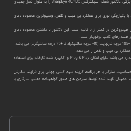
دارای تشخیص سریع آتش سوزی سوخت و گاز مبتنی بر هیدروکربن در فواصل طولانی با استفاده از فناوری پیشگام QuadSense است. این ویژگی، دتکتور شعله اسپکترکس SharpEye 40/40C را به عنوان نسل جدیدی
نعتی پرخطر با فناوری انقلابی UV/IR BIT و میدان دید هوشمند با یکپارچگی نوری برای عملکرد بی عیب و نقص، وسیع‌ترین محدوده دمای
40/40C-L4B-641ARY8 دارای سنسور دوگانه فرابنفش و مادون قرمز UV/IR برای تشخیص آتش سوزی سوخت و گاز مبتنی بر هیدروکربن در کمتر از 5 ثانیه است. این دتکتور با داشتن محدوده دمای
تست داخلی نوآورانه IR و UV اعتبارسنجی مداوم یکپارچگی نوری و مدار الکترونیکی و دارای گزینه های خروجی متعدد برای حداکثر سازگاری با زیرساخت های استاندارد می باشد. دارای امکان Plug & Play و کالیبره شده کارخانه برای استفاده
 سه سطح حساسیت سازگار با هر برنامه، گزینه سیم کشی جهانی برای فرآیند سفارش
ابلیت اطمینان تایید شده توسط سازمان های صدور گواهینامه معتبر، سازگاری با