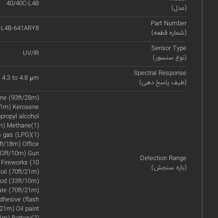
40/40C-L4B
(مدل)
Part Number
-L4B-641ARY8
(شماره قطعه)
Sensor Type
UV/IR
(نوع سنسور)
Spectral Response
 4.3 to 4.8 μm
(طیف پاسخ دهی)
ane (93ft/28m)
/21m) Kerosene
propyl alcohol
7m) Methane(1)
m gas (LPG)(1)
ft/18m) Office
33ft/10m) Gun
Detection Range
 Fireworks (10
(بازه سنجش)
oil (70ft/21m)
ood (33ft/10m)
ate (70ft/21m)
dhesive (flash
/21m) Oil paint