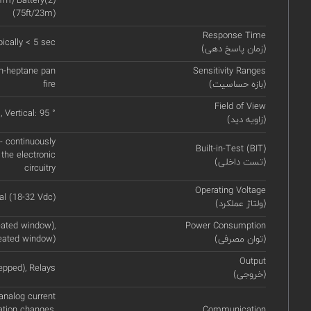
1m) Battery(2)
(75ft/23m)
Response Time
ically < 5 sec
(زمان پاسخ دهی)
) n-heptane pan
Sensitivity Ranges
(بازه حساسیت)
fire
Field of View
, Vertical: 95 °
(زاویه دید)
 - continuously
Built-in-Test (BIT)
 the electronic
(تست داخلی)
circuitry
Operating Voltage
l (18-32 Vdc)
(ولتاژ عملکرد)
ated window),
Power Consumption
(توان مصرفی)
eated window)
Output
epped), Relays
(خروجی)
nalog current
ation changes,
Communication