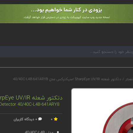
نفجار
/
دتکتور شعله SharpEye UV/IR اسپکترکس مدل 40/40C-L4B-641ARY8
دتکتور شعله SharpEye UV/IR اسپکترکس مدل 40/40C-L4B-641ARY8
 Detector 40/40C-L4B-641ARY8
0
0 دیدگاه کاربران
مدل:
40/40C-L4B