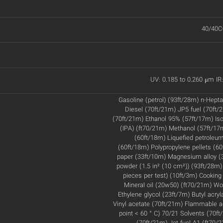
40/40C
UV: 0.185 to 0.260 μm IR:
Gasoline (petrol) (93ft/28m) n-Hept
Diesel (70ft/21m) JP5 fuel (70ft
(70ft/21m) Ethanol 95% (57ft/17m) Iso
(IPA) (ft70/21m) Methanol (57ft/1
(60ft/18m) Liquefied petroleu
(60ft/18m) Polypropylene pellets (60
paper (33ft/10m) Magnesium alloy (
powder (1.5 in² (10 cm²)) (93ft/28m)
pieces per test) (10ft/3m) Cooking 
Mineral oil (20w50) (ft70/21m) W
Ethylene glycol (23ft/7m) Butyl acryl
Vinyl acetate (70ft/21m) Flammable a
point < 60 ° C) 70/21 Solvents (70ft