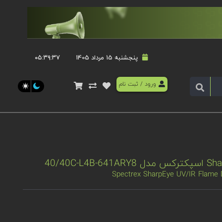
پنجشنبه 15 مرداد 1405
۰۵:۳۹:۳۸
ورود
/
ثبت نام
Spectrex SharpEye UV/IR Flame