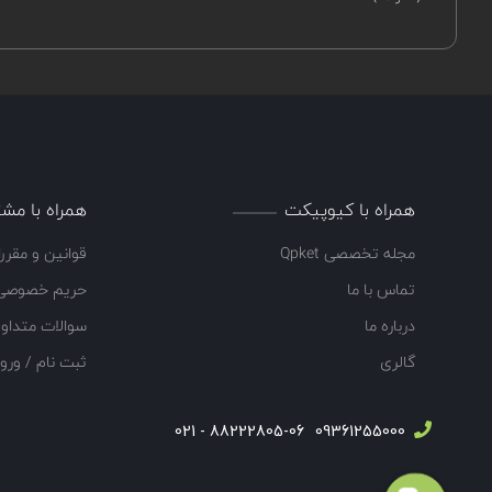
همراه با کیوپیکت
همراه با مشت
مجله تخصصی Qpket
قوانین و مقرر
تماس با ما
حریم خصوصی
درباره ما
سوالات متداو
گالری
ثبت نام / ورو
88222805-06 - 021
09361255000