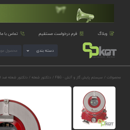
وبلاگ
فرم درخواست مستقیم
تماس با ما
دسته بندی
محصولات
/
سیستم پایش گاز و آتش - F&G
/
دتکتور شعله
/
دتکتور شعله ضد ا