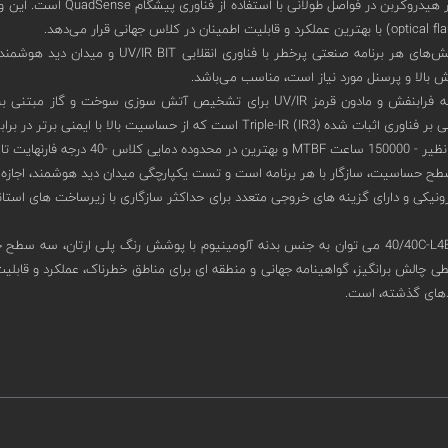
برای پاسخگویی به چالش‌های هر برنامه ص
ش بالا و پرسنل مورد نیاز است، مناسب می‌باشد.
ی برتر در برابر هشدارهای کاذب برخوردار است.
40/40C-L4B-641ARY8 می توان به جنس بدنه آلومینیوم با پوشش رنگ پلی ارتان،
ایط محیطی چالش برانگیز، گواهینامه جهانی و منطقه ای برای مناطق خطرناک، عملکرد و ق