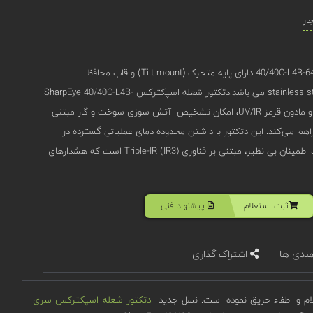
ار
دتکتور شعله ضد انفجار مدل 40/40C-L4B-641ARY8 دارای پایه متحرک (Tilt mount) و قاب محافظ
(Protective cover) از جنس stainless steel 316 می باشد.دتکتور شعله اسپکترکس SharpEye 40/40C-L4B-
641ARY8 با سنسور دوگانه فرابنفش و مادون قرمز UV/IR، امکان تشخیص آتش ‌سوزی سوخت و گاز مبتنی
ن را در کمتر از 5 ثانیه فراهم می‌کند. این دتکتور با داشتن محدوده دمای عملیاتی گسترده در
شرایط آب و هوایی سخت و با قابلیت اطمینان بی ‌نظیر، مبتنی بر فناوری Triple-IR (IR3) است که هشدارهای
ثبت استعلام
پیشنهاد فنی
مندی ها
اشتراک گذاری
لام و اطفاء حریق نموده است. نسل جدید
دتکتور شعله اسپکترکس
سری