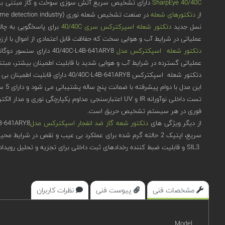
SharpEye 40/40C
از
دتکتورهای شعله
در صنعت تشخیص شعله نوری (optical flame detection industry) با بهترین عملکرد و قابلیت اطمینان در کلاس جهانی قرار می‌دهد.
نسل جدید
دتکتور شعله اسپرکترکس
سری 40/40C
عملیاتی در شرایط آب و هوایی سخت که حفاظت قابل اعتمادی از اموال با ارز
دتکتور شعله اسپکترکس مدل
عملیاتی گسترده در شرایط آب و هوایی شدید با قابلیت اطمینان بیشتر، مبتنی بر فناوری اثبات شده Triple-IR (IR3) است که از حساسیت بالا با ایمن
دتکتور شعله اسپکترکس 40/40C-L4B-641ARY8 دارای قابلیت اطمینان بی نظیر - 150000 ساعت MTBF و بهترین در محدوده دمایی کلاس -40 درجه فارنهایت تا +185 درجه فارنهایت (40- درجه سانتیگراد تا +75 درجه سانتیگراد) می باشد.
این مدل با دوام پیشرفته با ضمانت پنج ساله پشتیبانی می شود و دارای 5 سطح حساسیت، سازگار با هر برنامه است و تست یکپارچگی میدان دید هوشمند، اجازه عملکرد بی عیب و نقص را می دهد.
فوری در هر سیستم تشخیص حریق است.
از دیگر ویژگی های
دتکتور شعه گاز ضد انفجار اسپکترکس مدل
سریع، اپتیک 2 حالته گرم شده برای عملکرد بی عیب و نقص در شر
SIL3 و قابلیت ضبط کننده رخدادهای ثبت داخلی برای تجزیه و تحلیل رویدادهای گذشته، است.
مشخصات فنی
پیوست فنی
نظرات کاربران
Model