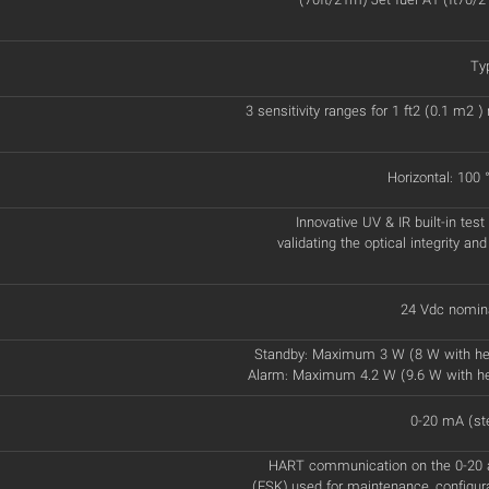
(70ft/21m) Jet fuel A1 (ft70/2
Typ
3 sensitivity ranges for 1 ft2 (0.1 m2 
Horizontal: 100 °
Innovative UV & IR built-in test
validating the optical integrity and
24 Vdc nomina
Standby: Maximum 3 W (8 W with he
Alarm: Maximum 4.2 W (9.6 W with h
0-20 mA (st
HART communication on the 0-20 a
(FSK) used for maintenance, configur