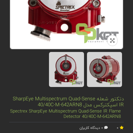
دتکتور شعله SharpEye Multispectrum Quad-Sense
IR اسپکترکس مدل 40/40C-M-642ARN8
Spectrex SharpEye Multispectrum Quad-Sense IR Flame
Detector 40/40C-M-642ARN8
0
0 دیدگاه کاربران