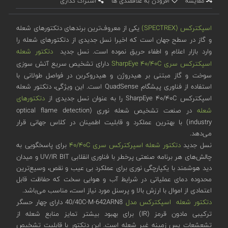
مقایسه
افزودن به علاقمندی ها
اشتراک گذاری
اسپکترکس (SPECTREX)
یکی از معروف‌ترین برندهای دتکتورهای شعله
و گاز در سطح جهان است که اخیرا نسل جدیدی از دتکتورهای شعله را
وارد بازار اعلام و اطفاء حریق نموده است. نسل جدید
دتکتور شعله
اسپکترکس
سری SharpEye ۴۰/۴۰C
دارای تشخیص سریع آتش سوزی
سوخت و گاز مبتنی بر هیدروژن و هیدروکربن در فواصل طولانی با
استفاده از فناوری پیشگام QuadSense است. این ویژگی، دتکتور شعله
اسپکترکس SharpEye ۴۰/۴۰C را به عنوان نسل جدیدی از
دتکتورهای
شعله
در صنعت تشخیص شعله نوری (optical flame detection
industry) با بهترین عملکرد و قابلیت اطمینان در کلاس جهانی قرار
می‌دهد.
نسل جدید
دتکتور شعله اسپرکترکس
سری ۴۰/۴۰C
برای پاسخگویی به
چالش‌های هر برنامه صنعتی پرخطر با فناوری انقلابی UV/IR BIT و میدان
دید هوشمند با یکپارچگی نوری برای عملکرد بی عیب و نقص، وسیع‌ترین
محدوده دمای عملیاتی در شرایط آب و هوایی سخت که حفاظت قابل
اعتمادی از اموال با ارزش بالا و پرسنل مورد نیاز است، مناسب می‌باشد.
دتکتور شعله اسپکترکس مدل
40/40C-M-642ARN8 دارای چهار حسگر
ترکیبی مادون قرمز (IR) برای بهبود بیشتر تمایز منابع شعله از
تشعشعات پس زمینه غیر شعله است. این دتکتور با قابلیت تشخیص