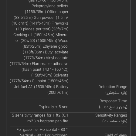
gas (LPG) (150ft/45m)
Polypropylene pellets
(115ft/35m) Office paper
(83ft/25m) Gun powder (1.5 in²
(10 cm²)) (141ft/43m) Fireworks
(10 pieces per test) (23ft/7m)
Cooking oil (150ft/45m) Mineral
oil (20w50) (150ft/45m) Wood
(83ft/25m) Ethylene glycol
(118ft/36m) Butyl acrylate
(177ft/54m) Vinyl acetate
(177ft/54m) Flammable adhesive
(flash point 140 °F (60 °C))
(150ft/45m) Solvents
(177ft/54m) Oil paint (150ft/45m)
Jet fuel A1 (150ft/45m) Battery
Detection Range
(بازه سنجش)
(200ft/61m)
Response Time
(زمان پاسخ دهی)
Typically < 5 sec
5 sensitivity ranges for 1 ft2 (0.1
Sensitivity Ranges
(بازه حساسیت)
m2 ) n-heptane pan fire
For gasoline: Horizontal - 80 °,
Vertical - 80 ° For hydrogen:
Field of View