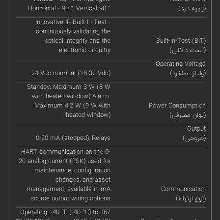
(زاویه دید)
Horizontal - 90 °, Vertical 90 °
Innovative IR Built-In-Test -
continuously validating the
optical integrity and the
Built-in-Test (BIT)
(تست داخلی)
electronic circuitry
Operating Voltage
(ولتاژ عملکرد)
24 Vdc nominal (18-32 Vdc)
Standby: Maximum 3 W (8 W
with heated window) Alarm:
Maximum 4.2 W (9 W with
Power Consumption
(توان مصرفی)
heated window)
Output
(خروجی)
0-20 mA (stepped), Relays
HART communication on the 0-
20 analog current (FSK) used for
maintenance, configuration
changes, and asset
management, available in mA
Communication
(نوع ارتباط)
source output wiring options
Operating: -40 °F (-40 °C) to 167