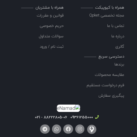
همراه با کیوپیکت
همراه با مشتریان
مجله تخصصی Qpket
قوانین و مقررات
تماس با ما
حریم خصوصی
درباره ما
سوالات متداول
گالری
ثبت نام / ورود
دسترسی سریع
برندها
مقایسه محصولات
فرم درخواست مستقیم
پیگیری سفارش
88222805-06 - 021
09361255000