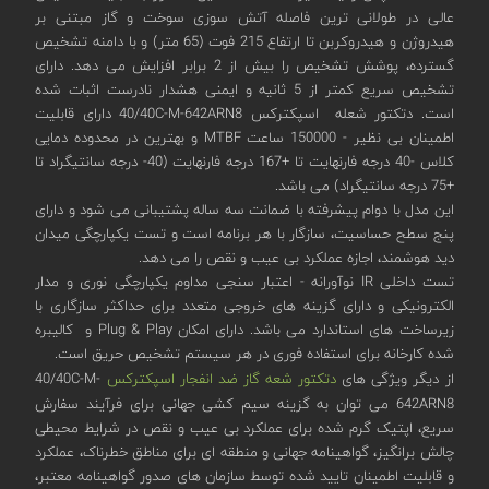
عالی در طولانی ترین فاصله آتش سوزی سوخت و گاز مبتنی بر
هیدروژن و هیدروکربن تا ارتفاع 215 فوت (65 متر) و با دامنه تشخیص
گسترده، پوشش تشخیص را بیش از 2 برابر افزایش می دهد. دارای
تشخیص سریع کمتر از 5 ثانیه و ایمنی هشدار نادرست اثبات شده
است. دتکتور شعله اسپکترکس 40/40C-M-642ARN8 دارای قابلیت
اطمینان بی نظیر - 150000 ساعت MTBF و بهترین در محدوده دمایی
کلاس -40 درجه فارنهایت تا +167 درجه فارنهایت (40- درجه سانتیگراد تا
+75 درجه سانتیگراد) می باشد.
این مدل با دوام پیشرفته با ضمانت سه ساله پشتیبانی می شود و دارای
پنج سطح حساسیت، سازگار با هر برنامه است و تست یکپارچگی میدان
دید هوشمند، اجازه عملکرد بی عیب و نقص را می دهد.
تست داخلی IR نوآورانه - اعتبار سنجی مداوم یکپارچگی نوری و مدار
الکترونیکی و دارای گزینه های خروجی متعدد برای حداکثر سازگاری با
زیرساخت های استاندارد می باشد. دارای امکان Plug & Play و کالیبره
شده کارخانه برای استفاده فوری در هر سیستم تشخیص حریق است.
از دیگر ویژگی های
دتکتور شعه گاز ضد انفجار اسپکترکس
40/40C-M-
642ARN8 می توان به گزینه سیم کشی جهانی برای فرآیند سفارش
سریع، اپتیک گرم شده برای عملکرد بی عیب و نقص در شرایط محیطی
چالش برانگیز، گواهینامه جهانی و منطقه ای برای مناطق خطرناک، عملکرد
و قابلیت اطمینان تایید شده توسط سازمان های صدور گواهینامه معتبر،