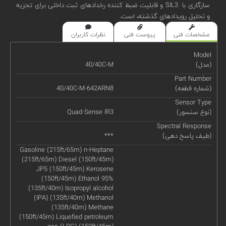
سازگاری با SIL3 و قابلیت ضبط کننده رخدادهای ثبت داخلی برای تجزیه
و تحلیل رویدادهای گذشته، است.
مشخصات فنی
پیوست فنی
نظرات کاربران
Model
(مدل)
40/40C-M
Part Number
(شماره قطعه)
40/40C-M-642ARN8
Sensor Type
(نوع سنسور)
Quad-Sense IR3
Spectral Response
(طیف پاسخ دهی)
***
Gasoline (215ft/65m) n-Heptane
(215ft/65m) Diesel (150ft/45m)
JP5 (150ft/45m) Kerosene
(150ft/45m) Ethanol 95%
(135ft/40m) Isopropyl alcohol
(IPA) (135ft/40m) Methanol
(135ft/40m) Methane
(150ft/45m) Liquefied petroleum