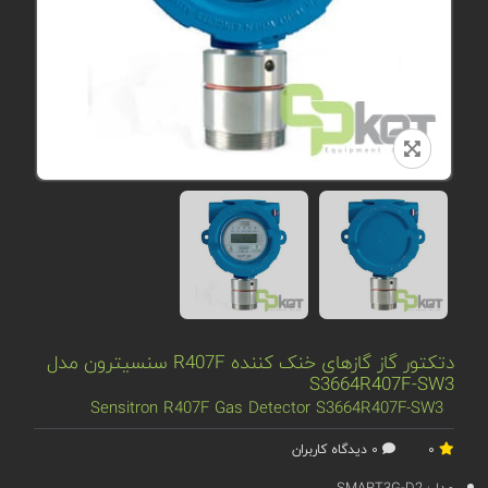
دتکتور گاز گازهای خنک کننده R407F سنسیترون مدل
S3664R407F-SW3
Sensitron R407F Gas Detector S3664R407F-SW3
0
0 دیدگاه کاربران
مدل:
SMART3G-D2