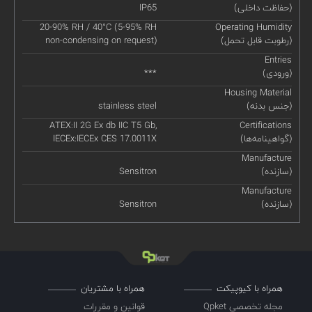
(حفاظت داخلی)
IP65
20-90% RH / 40°C (5-95% RH
Operating Humidity
(رطوبت قابل تحمل)
non-condensing on request)
Entries
(ورودی)
***
Housing Material
(جنس بدنه)
stainless steel
ATEX:II 2G Ex db IIC T5 Gb,
Certifications
(گواهینامه‌ها)
IECEx:IECEx CES 17.0011X
Manufacture
(سازنده)
Sensitron
Manufacture
(سازنده)
Sensitron
همراه با کیوپیکت
همراه با مشتریان
مجله تخصصی Qpket
قوانین و مقررات