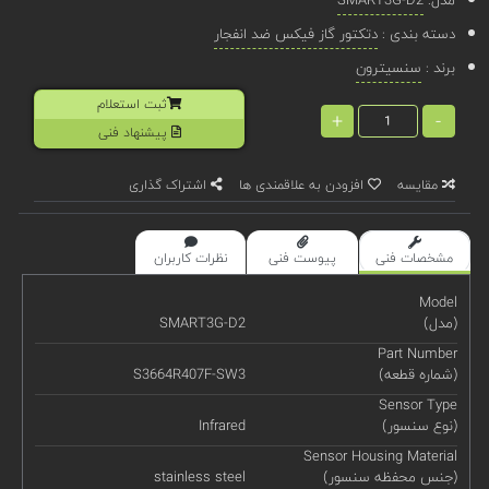
دسته بندی :
دتکتور گاز فیکس ضد انفجار
برند :
سنسیترون
ثبت استعلام
+
-
پیشنهاد فنی
مقایسه
افزودن به علاقمندی ها
اشتراک گذاری
مشخصات فنی
پیوست فنی
نظرات کاربران
Model
(مدل)
SMART3G-D2
Part Number
(شماره قطعه)
S3664R407F-SW3
Sensor Type
(نوع سنسور)
Infrared
Sensor Housing Material
(جنس محفظه سنسور)
stainless steel