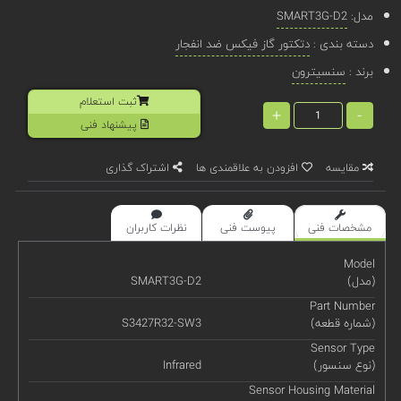
مدل:
SMART3G-D2
دسته بندی :
دتکتور گاز فیکس ضد انفجار
برند :
سنسیترون
ثبت استعلام
+
-
پیشنهاد فنی
مقایسه
افزودن به علاقمندی ها
اشتراک گذاری
مشخصات فنی
پیوست فنی
نظرات کاربران
Model
(مدل)
SMART3G-D2
Part Number
(شماره قطعه)
S3427R32-SW3
Sensor Type
(نوع سنسور)
Infrared
Sensor Housing Material