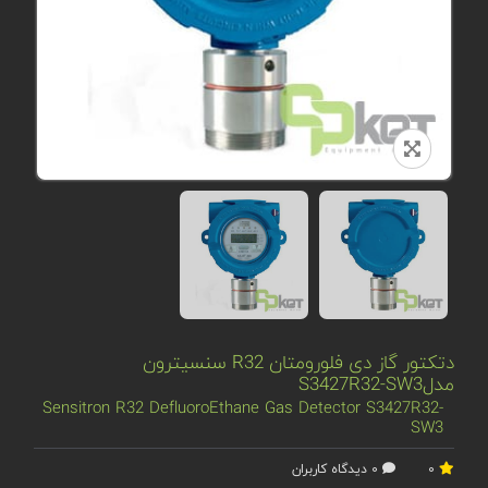
دتکتور گاز دی فلورومتان R32 سنسیترون
مدلS3427R32-SW3
Sensitron R32 DefluoroEthane Gas Detector S3427R32-
SW3
0
0 دیدگاه کاربران