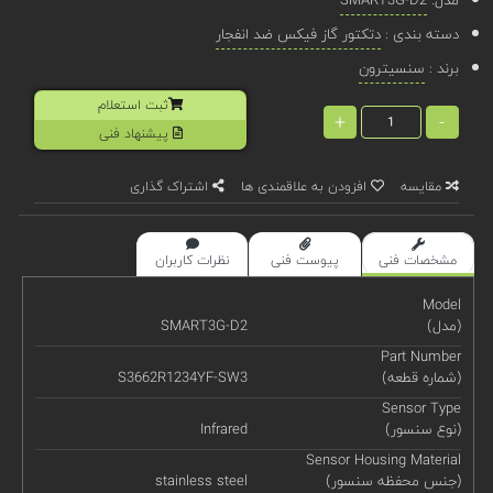
دسته بندی :
دتکتور گاز فیکس ضد انفجار
برند :
سنسیترون
ثبت استعلام
+
-
پیشنهاد فنی
مقایسه
افزودن به علاقمندی ها
اشتراک گذاری
مشخصات فنی
پیوست فنی
نظرات کاربران
Model
(مدل)
SMART3G-D2
Part Number
(شماره قطعه)
S3662R1234YF-SW3
Sensor Type
(نوع سنسور)
Infrared
Sensor Housing Material
(جنس محفظه سنسور)
stainless steel