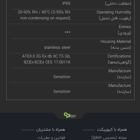
(حفاظت داخلی)
IP65
20-90% RH / 40°C (5-95% RH
Operating Humidity
(رطوبت قابل تحمل)
non-condensing on request)
Entries
(ورودی)
***
Housing Material
(جنس بدنه)
stainless steel
ATEX:II 2G Ex db IIC T5 Gb,
Certifications
(گواهینامه‌ها)
IECEx:IECEx CES 17.0011X
Manufacture
(سازنده)
Sensitron
Manufacture
(سازنده)
Sensitron
همراه با کیوپیکت
همراه با مشتریان
مجله تخصصی Qpket
قوانین و مقررات