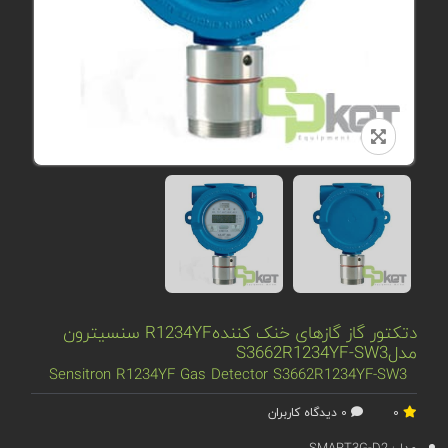
دتکتور گاز گازهای خنک کنندهR1234YF سنسیترون
مدلS3662R1234YF-SW3
Sensitron R1234YF Gas Detector S3662R1234YF-SW3
0
0 دیدگاه کاربران
مدل:
SMART3G-D2