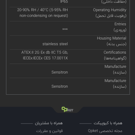
(حفاظت داخلی)
IP65
20-90% RH / 40°C (5-95% RH
Operating Humidity
(رطوبت قابل تحمل)
non-condensing on request)
Entries
(ورودی)
***
Housing Material
(جنس بدنه)
stainless steel
ATEX:II 2G Ex db IIC T5 Gb,
Certifications
(گواهینامه‌ها)
IECEx:IECEx CES 17.0011X
Manufacture
(سازنده)
Sensitron
Manufacture
(سازنده)
Sensitron
همراه با کیوپیکت
همراه با مشتریان
مجله تخصصی Qpket
قوانین و مقررات