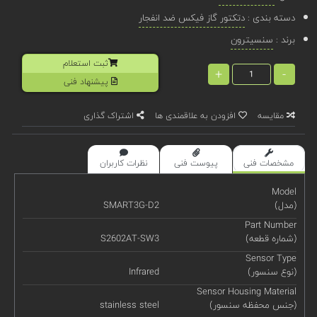
دسته بندی :
دتکتور گاز فیکس ضد انفجار
برند :
سنسیترون
ثبت استعلام
+
-
پیشنهاد فنی
مقایسه
افزودن به علاقمندی ها
اشتراک گذاری
مشخصات فنی
پیوست فنی
نظرات کاربران
Model
(مدل)
SMART3G-D2
Part Number
(شماره قطعه)
S2602AT-SW3
Sensor Type
(نوع سنسور)
Infrared
Sensor Housing Material
(جنس محفظه سنسور)
stainless steel