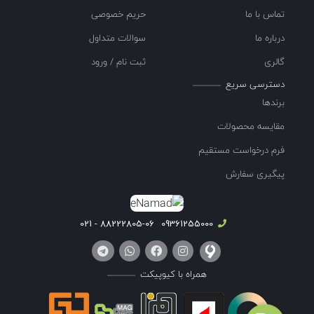
تماس با ما
حریم خصوصی
درباره ما
سوالات متداول
گالری
ثبت نام / ورود
دسترسی سریع
برندها
مقایسه محصولات
فرم درخواست مستقیم
پیگیری سفارش
88222805-06 - 021
09361255000
همراه با کیوپیکت