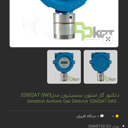
دتکتور گاز استون سنسیترون مدلS2602AT-SW3
Sensitron Acetone Gas Detector S2602AT-SW3
0
0 دیدگاه کاربران
مدل:
SMART3G-D2