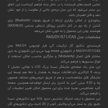
تمامی قسمت‌های فرستنده را در داخل بدنه فراهم کرده‌است.این اتفاق
نیز منجر می‌شود که این مدل درجه‌ی بالایی از مقاومت را از خود نشان
دهد و قابل اطمینان باشد.
برخورداری از امکان برقراری ارتباط از طریق بلوتوث (Bluetooth) برای
کنترل از راه دور در کنار داشتن پروتکل ارتباطی مدباس (MODBUS)
هوشمند بودن این محصول را به خوبی نشان می‌دهد.
مشخصات مدل RAS/DY/571/CAS
فرستنده‌ی دتکتور گاز ترکیبات آلی فرار اوجیونی RAS-DY مدل
RAS/DY/571/CAS از تکنولوژی enose بهره‌ می‌برد.این تکنولوژی به دلیل
ساختار قابل اتصال (Modularity) و سازگاری مناسب، امکان استفاده از
انواع سنسورها را فراهم می‌کند.
این مدل یک صفحه‌ی نمایشگر نسبتا بزرگ LCD با توانایی نمایش 2
ردیف 8 کاراکتری دارد.اطلاعات مربوط به هشدار یا خطا هم توسط این
نمایشگر قابل مشاهده‌است و هم از طریق خروجی‌های مختلف همچون
رله‌ و 20-4 میلی آمپر به کنترل پنل ارسال خواهدشد.همچنین صفحه
کلید مغناطیسی تعبیه شده برای این محصول امکان تغییر تنظیمات آن
را فراهم می‌کند.
این محصول با درصد انحراف تشخیص حدود ±5% جزو دتکتورهای نسبتا
دقیق بازار به شمار می‌آید.واکنش کمتر از 20 ثانیه، برای دتکتورهای گاز،