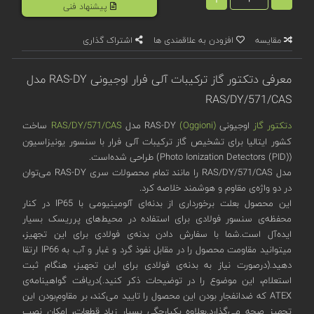
پیشنهاد فنی
مقایسه
افزودن به علاقمندی ها
اشتراک گذاری
معرفی دتکتور گاز ترکیبات آلی فرار اوجیونی RAS-DY مدل
RAS/DY/571/CAS
دتکتور گاز
اوجیونی
(Oggioni)
RAS-DY مدل
RAS/DY/571/CAS
ساخت
کشور ایتالیا برای تشخیص گاز ترکیبات آلی فرار با سنسور یونیزاسیون
(Photo Ionization Detectors (PID)) طراحی شده‌است.
مدل RAS/DY/571/CAS را مانند تمام محصولات سری RAS-DY می‌توان
در دو واژه‌ی مقاوم و هوشمند خلاصه کرد.
این محصول بعلت برخورداری از بدنه‌ای آلومینیومی با IP65 در کنار
محفظه‌ی سنسور فولادی برای استفاده در محیط‌های پرریسک بسیار
ایده‌آل است.شما با سفارش دادن بدنه‌ی فولادی برای این تجهیز،
میتوانید مقاومت محصول را در مقابل نفوذ گرد و غبار و آب به IP66 ارتقا
دهید.(درصورت نیاز به بدنه‌ی فولادی برای این تجهیز، هنگام ثبت
استعلام، این موضوع را در توضیحات ذکر کنید.)دریافت گواهینامه‌‌ی
ATEX که ضدانفجار بودن این محصول را تایید می‌کند، بر مقاوم‌بودن این
تجهیز صحه می‌گذارد.بعلاوه یکپارچگی بسیار زیاد قطعات، امکان نصب