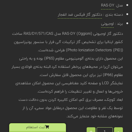
مدل:
RAS-DY
دسته بندی :
دتکتور گاز فیکس ضد انفجار
برند :
اوجیونی
دتکتور گاز اوجیونی (Oggioni) RAS-DY مدل RAS/DY/571/CAS ساخت
کشور ایتالیا برای تشخیص گاز ترکیبات آلی فرار با سنسور یونیزاسیون
(Photo Ionization Detectors (PID)) طراحی شده‌است.
این محصول دارای بدنه‌‌ی آلومینیومی مقاوم (IP65) بوده و به راحتی
می‌توان آن‌را در محیط‌های پرخطر استفاده کرد.البته بدنه‌ی فولادی بسیار
مقاوم (IP66) نیز برای این محصول قابل سفارش است.
نمایشگر LCD و صفحه کلید مغناطیسی این محصول امکان مشاهده‌ی
خروجی‌ها و اعمال و تغییر تنظیمات را فراهم کرده‌است.
ابعاد کوچک، مصرف برق کم، امکان کالیبره کردن بدون دخالت دست
توسط یک نفر و مقاومت این محصول درمقابل مواد سمی، آن را از
نمونه‌های مشابه خود متمایز می‌کند.
ثبت استعلام
+
-