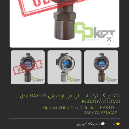
دتکتور گاز ترکیبات آلی فرار اوجیونی RAS-DY مدل
RAS/DY/571/CAS
Oggioni VOCs Gas Detector - RAS-DY -
RAS/DY/571/CAS
0
0 دیدگاه کاربران