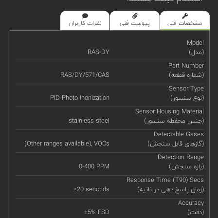
مشخصات فنی
پیوست فنی
نظرات کاربران
Model
(مدل)
RAS-DY
Part Number
(شماره قطعه)
RAS/DY/571/CAS
Sensor Type
(نوع سنسور)
PID Photo Inonization
Sensor Housing Material
(جنس محفظه سنسور)
stainless steel
Detectable Gases
(گازهای قابل سنجش)
(Other ranges available), VOCs
Detection Range
(بازه سنجش)
0-400 PPM
Response Time (T90) Secs
(زمان پاسخ دهی در ثانیه)
≤20 seconds
Accuracy
(دقت)
±5% FSD