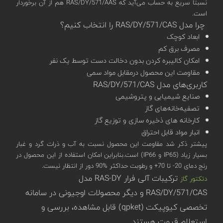
نسبتا سریع به حساب می‌آید که RAS/DY/571/AAS هم از آن برخوردار
است.
چرا مدل RAS/DY/571/CAS را انتخاب کنیم؟
ابعاد کوچک
مصرف برق کم
امکان کالیبره کردن بدون دخالت دست توسط یک نفر
مقاومت این محصول درمقابل مواد سمی
کاربری‌های مدل RAS/DY/571/CAS
صنایع شیمیایی و پتروشیمی
تصفیه‌خانه‌های گاز
کارخانه های ذخیره سازی و توزیع گاز
انبار مواد قابل احتراق
پیشتر ذکر شد مقاومت این محصول نسبت به آب و ذرات گرد و غبار
بسیار زیاد (IP65 و IP66) است.بنابراین امکان استفاده از این محصول در
رنج دمای 20- تا 70+ و رطوبت حداکثر %90 دور از انتظار نیست.
ترکیبات آلی فرار RAS-DY مدل
دتکتور گاز
RAS/DY/571/CAS و دیگر محصولات اوجیونی در سامانه
تخصصی کیوپیکت (qpket) قابل مشاهده، بررسی و
استعلام قیمت هستند.