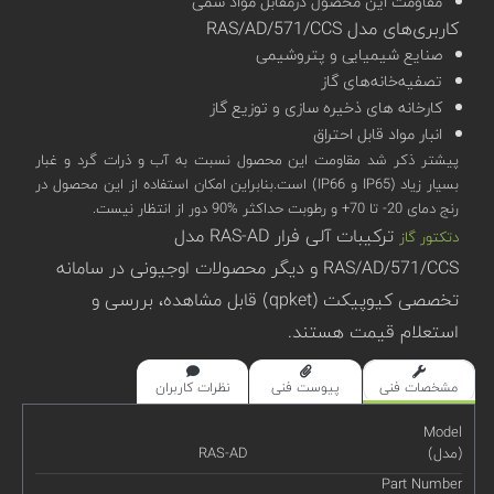
مقاومت این محصول درمقابل مواد سمی
کاربری‌های مدل RAS/AD/571/CCS
صنایع شیمیایی و پتروشیمی
تصفیه‌خانه‌های گاز
کارخانه های ذخیره سازی و توزیع گاز
انبار مواد قابل احتراق
پیشتر ذکر شد مقاومت این محصول نسبت به آب و ذرات گرد و غبار
بسیار زیاد (IP65 و IP66) است.بنابراین امکان استفاده از این محصول در
رنج دمای 20- تا 70+ و رطوبت حداکثر %90 دور از انتظار نیست.
ترکیبات آلی فرار RAS-AD مدل
دتکتور گاز
RAS/AD/571/CCS و دیگر محصولات اوجیونی در سامانه
تخصصی کیوپیکت (qpket) قابل مشاهده، بررسی و
استعلام قیمت هستند.
مشخصات فنی
پیوست فنی
نظرات کاربران
Model
(مدل)
RAS-AD
Part Number