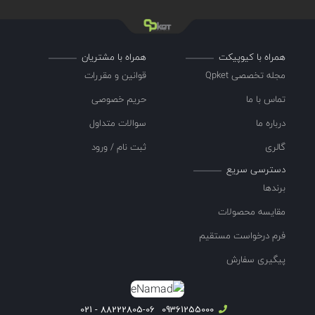
همراه با کیوپیکت
همراه با مشتریان
مجله تخصصی Qpket
قوانین و مقررات
تماس با ما
حریم خصوصی
درباره ما
سوالات متداول
گالری
ثبت نام / ورود
دسترسی سریع
برندها
مقایسه محصولات
فرم درخواست مستقیم
پیگیری سفارش
88222805-06 - 021
09361255000