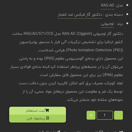
مدل:
RAS-AD
دسته بندی :
دتکتور گاز فیکس ضد انفجار
برند :
اوجیونی
دتکتور گاز اوجیونی (Oggioni) RAS-AD مدل RAS/AD/571/CCS ساخت
کشور ایتالیا برای تشخیص ترکیبات آلی فرار با سنسور یونیزاسیون
(Photo Ionization Detectors (PID)) طراحی شده‌است.
این محصول دارای بدنه‌‌ی آلومینیومی مقاوم (IP65) بوده و به راحتی
می‌توان آن‌ را در محیط‌های پرخطر استفاده کرد.البته بدنه‌ی فولادی بسیار
مقاوم (IP66) نیز برای این محصول قابل سفارش است.
ابعاد کوچک، مصرف برق کم، امکان کالیبره کردن بدون دخالت دست
توسط یک نفر و مقاومت این محصول درمقابل مواد سمی، آن را از
نمونه‌های مشابه خود متمایز می‌کند.
ثبت استعلام
+
-
پیشنهاد فنی