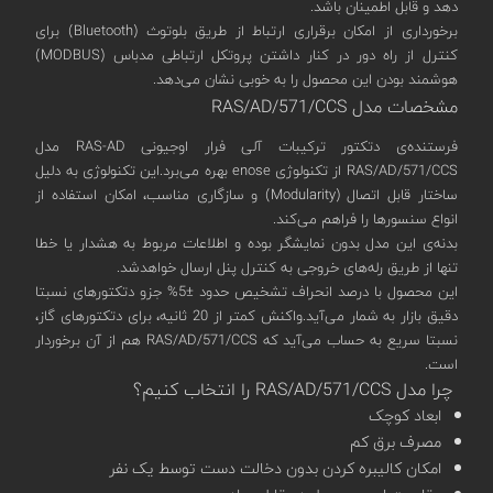
دهد و قابل اطمینان باشد.
برخورداری از امکان برقراری ارتباط از طریق بلوتوث (Bluetooth) برای
کنترل از راه دور در کنار داشتن پروتکل ارتباطی مدباس (MODBUS)
هوشمند بودن این محصول را به خوبی نشان می‌دهد.
مشخصات مدل RAS/AD/571/CCS
فرستنده‌ی دتکتور ترکیبات آلی فرار اوجیونی RAS-AD مدل
RAS/AD/571/CCS از تکنولوژی enose بهره‌ می‌برد.این تکنولوژی به دلیل
ساختار قابل اتصال (Modularity) و سازگاری مناسب، امکان استفاده از
انواع سنسورها را فراهم می‌کند.
بدنه‌ی این مدل بدون نمایشگر بوده و اطلاعات مربوط به هشدار یا خطا
تنها از طریق رله‌های خروجی به کنترل پنل ارسال خواهدشد.
این محصول با درصد انحراف تشخیص حدود ±5% جزو دتکتورهای نسبتا
دقیق بازار به شمار می‌آید.واکنش کمتر از 20 ثانیه، برای دتکتورهای گاز،
نسبتا سریع به حساب می‌آید که RAS/AD/571/CCS هم از آن برخوردار
است.
چرا مدل RAS/AD/571/CCS را انتخاب کنیم؟
ابعاد کوچک
مصرف برق کم
امکان کالیبره کردن بدون دخالت دست توسط یک نفر