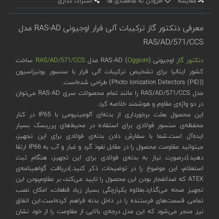
مقایسه
افزودن به علاقمندی ها
اشتراک گذاری
معرفی دتکتور گاز ترکیبات آلی فرار اوجیونی RAS-AD مدل
RAS/AD/571/CCS
دتکتور گاز
اوجیونی (
Oggioni
) RAS-AD مدل
RAS/AD/571/CCS
ساخت
کشور ایتالیا برای تشخیص ترکیبات آلی فرار با سنسور یونیزاسیون
(Photo Ionization Detectors (PID)) طراحی شده‌است.
مدل RAS/AD/571/CCS را مانند تمام محصولات سری RAS-AD می‌توان
در دو واژه‌ی مقاوم و هوشمند خلاصه کرد.
این محصول بعلت برخورداری از بدنه‌ای آلومینیومی با IP65 در کنار
محفظه‌ی سنسور فولادی برای استفاده در محیط‌های پرریسک بسیار
ایده‌آل است.شما با سفارش دادن بدنه‌ی فولادی برای این تجهیز،
میتوانید مقاومت محصول را در مقابل نفوذ گرد و غبار و آب به IP66 ارتقا
دهید.(درصورت نیاز به بدنه‌ی فولادی برای این تجهیز، هنگام ثبت
استعلام، این موضوع را در توضیحات ذکر کنید.)دریافت گواهینامه‌‌ی
ATEX که ضدانفجار بودن این محصول را تایید می‌کند، بر مقاوم‌بودن این
تجهیز صحه می‌گذارد.بعلاوه یکپارچگی بسیار زیاد قطعات، امکان نصب
تمامی قسمت‌های فرستنده را در داخل بدنه فراهم کرده‌است.این اتفاق
نیز منجر می‌شود که این مدل درجه‌ی بالایی از مقاومت را از خود نشان