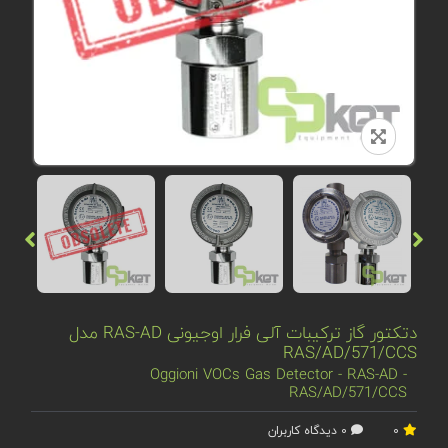
دتکتور گاز ترکیبات آلی فرار اوجیونی RAS-AD مدل
RAS/AD/571/CCS
Oggioni VOCs Gas Detector - RAS-AD -
RAS/AD/571/CCS
0
0 دیدگاه کاربران