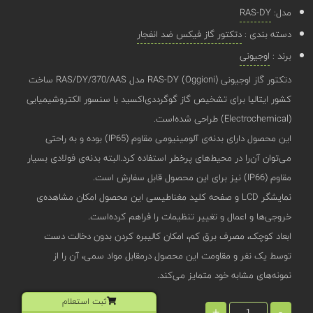
مدل:
RAS-DY
دسته بندی :
دتکتور گاز فیکس ضد انفجار
برند :
اوجیونی
دتکتور گاز اوجیونی (Oggioni) RAS-DY مدل RAS/DY/370/AAS ساخت
کشور ایتالیا برای تشخیص گاز گوگرد‌دی‌اکسید با سنسور الکتروشیمیایی
(Electrochemical) طراحی شده‌است.
این محصول دارای بدنه‌‌ی آلومینیومی مقاوم (IP65) بوده و به راحتی
می‌توان آن‌را در محیط‌های پرخطر استفاده کرد.البته بدنه‌ی فولادی بسیار
مقاوم (IP66) نیز برای این محصول قابل سفارش است.
نمایشگر LCD و صفحه کلید مغناطیسی این محصول امکان مشاهده‌ی
خروجی‌ها و اعمال و تغییر تنظیمات را فراهم کرده‌است.
ابعاد کوچک، مصرف برق کم، امکان کالیبره کردن بدون دخالت دست
توسط یک نفر و مقاومت این محصول درمقابل مواد سمی، آن را از
نمونه‌های مشابه خود متمایز می‌کند.
ثبت استعلام
+
-