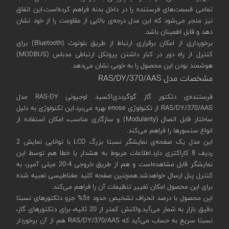
تمامی قسمت‌های فرستنده را در داخل بدنه فراهم کرده‌است.این اتفاق
نیز منجر می‌شود که این مدل درجه‌ی بالایی از مقاومت را از خود نشان
دهد و قابل اطمینان باشد.
برخورداری از امکان برقراری ارتباط از طریق بلوتوث (Bluetooth) برای
کنترل از راه دور در کنار داشتن پروتکل ارتباطی مدباس (MODBUS)
هوشمند بودن این محصول را به خوبی نشان می‌دهد.
مشخصات مدل RAS/DY/370/AAS
فرستنده‌ی دتکتور گاز گوگرد‌دی‌اکسید اوجیونی RAS-DY مدل
RAS/DY/370/AAS از تکنولوژی enose بهره‌ می‌برد.این تکنولوژی به دلیل
ساختار قابل اتصال (Modularity) و سازگاری مناسب، امکان استفاده از
انواع سنسورها را فراهم می‌کند.
این مدل یک صفحه‌ی نمایشگر نسبتا بزرگ LCD با توانایی نمایش 2
ردیف 8 کاراکتری دارد.اطلاعات مربوط به هشدار یا خطا هم توسط این
نمایشگر قابل مشاهده‌است و هم از طریق خروجی 4-20 میلی آمپر‌، به
کنترل پنل ارسال خواهدشد.همچنین صفحه کلید مغناطیسی تعبیه شده
برای این محصول امکان تغییر تنظیمات آن را فراهم می‌کند.
این محصول با درصد انحراف تشخیص حدود ±5% جزو دتکتورهای نسبتا
دقیق بازار به شمار می‌آید.واکنش کمتر از 20 ثانیه، برای دتکتورهای گاز،
نسبتا سریع به حساب می‌آید که RAS/DY/370/AAS هم از آن برخوردار