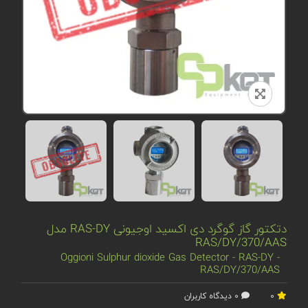
دتکتور گاز گوگرد‌ دی‌ اکسید اوجیونی RAS-DY مدل
RAS/DY/370/AAS
Oggioni Sulphur dioxide Gas Detector - RAS-DY -
RAS/DY/370/AAS
0
0 دیدگاه کاربران