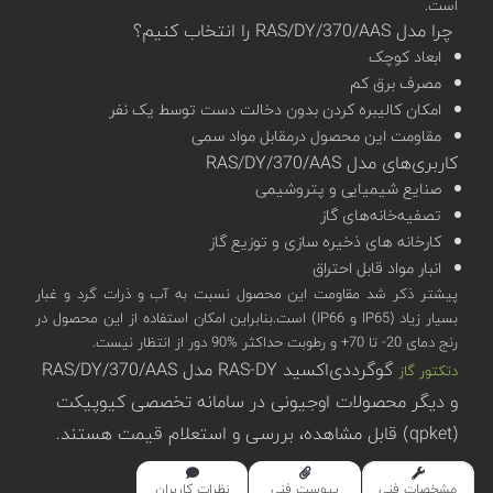
است.
چرا مدل RAS/DY/370/AAS را انتخاب کنیم؟
ابعاد کوچک
مصرف برق کم
امکان کالیبره کردن بدون دخالت دست توسط یک نفر
مقاومت این محصول درمقابل مواد سمی
کاربری‌های مدل RAS/DY/370/AAS
صنایع شیمیایی و پتروشیمی
تصفیه‌خانه‌های گاز
کارخانه های ذخیره سازی و توزیع گاز
انبار مواد قابل احتراق
پیشتر ذکر شد مقاومت این محصول نسبت به آب و ذرات گرد و غبار
بسیار زیاد (IP65 و IP66) است.بنابراین امکان استفاده از این محصول در
رنج دمای 20- تا 70+ و رطوبت حداکثر %90 دور از انتظار نیست.
گوگرد‌دی‌اکسید RAS-DY مدل RAS/DY/370/AAS
دتکتور گاز
و دیگر محصولات اوجیونی در سامانه تخصصی کیوپیکت
(qpket) قابل مشاهده، بررسی و استعلام قیمت هستند.
مشخصات فنی
پیوست فنی
نظرات کاربران