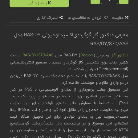
پیشنهاد فنی
مقایسه
افزودن به علاقمندی ها
اشتراک گذاری
معرفی دتکتور گاز گوگرد‌دی‌اکسید اوجیونی RAS-DY مدل
RAS/DY/370/AAS
دتکتور گاز
اوجیونی (
Oggioni
) RAS-DY مدل
RAS/DY/370/AAS
ساخت
کشور ایتالیا برای تشخیص گاز گوگرد‌دی‌اکسید با سنسور الکتروشیمیایی
(Electrochemical) طراحی شده‌است.
مدل RAS/DY/370/AAS را مانند تمام محصولات سری RAS-DY می‌توان
در دو واژه‌ی مقاوم و هوشمند خلاصه کرد.
این محصول بعلت برخورداری از بدنه‌ای آلومینیومی با IP65 در کنار
محفظه‌ی سنسور فولادی برای استفاده در محیط‌های پرریسک بسیار
ایده‌آل است.شما با سفارش دادن بدنه‌ی فولادی برای این تجهیز،
میتوانید مقاومت محصول را در مقابل نفوذ گرد و غبار و آب به IP66 ارتقا
دهید.(درصورت نیاز به بدنه‌ی فولادی برای این تجهیز، هنگام ثبت
استعلام، این موضوع را در توضیحات ذکر کنید.)دریافت گواهینامه‌‌ی
ATEX که ضدانفجار بودن این محصول را تایید می‌کند، بر مقاوم‌بودن این
تجهیز صحه می‌گذارد.بعلاوه یکپارچگی بسیار زیاد قطعات، امکان نصب