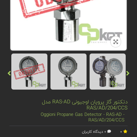
دتکتور گاز پروپان اوجیونی RAS-AD مدل
RAS/AD/204/CCS
Oggioni Propane Gas Detector - RAS-AD -
RAS/AD/204/CCS
0
0 دیدگاه کاربران