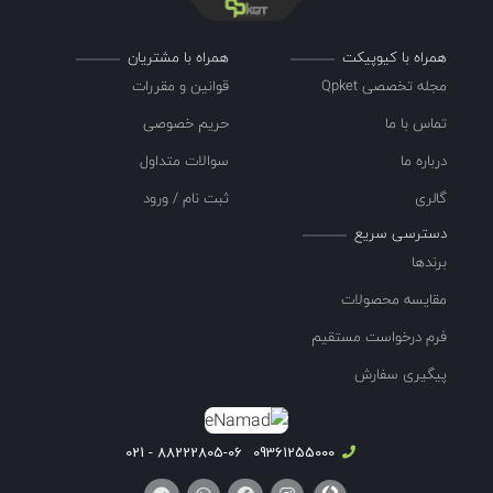
همراه با کیوپیکت
همراه با مشتریان
مجله تخصصی Qpket
قوانین و مقررات
تماس با ما
حریم خصوصی
درباره ما
سوالات متداول
گالری
ثبت نام / ورود
دسترسی سریع
برندها
مقایسه محصولات
فرم درخواست مستقیم
پیگیری سفارش
88222805-06 - 021
09361255000