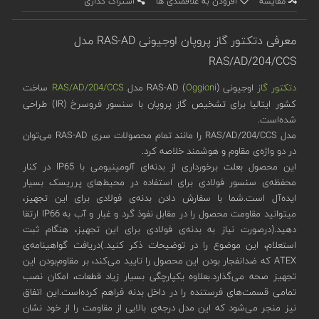
مقایسه
افزودن به علاقمندی ها
اشتراک گذاری
معرفی دتکتور گاز پروپان اوجیونی RAS-AD مدل
RAS/AD/204/CCS
دتکتور گاز
اوجیونی (
Oggioni
) RAS-AD مدل
RAS/AD/204/CCS
ساخت
کشور ایتالیا برای تشخیص گاز پروپان با سنسور فروسرخ (IR) طراحی
شده‌است.
مدل RAS/AD/204/CCS را مانند تمام محصولات سری RAS-AD می‌توان
در دو واژه‌ی مقاوم و هوشمند خلاصه کرد.
این محصول بعلت برخورداری از بدنه‌ای آلومینیومی با IP65 در کنار
محفظه‌ی سنسور فولادی برای استفاده در محیط‌های پرریسک بسیار
ایده‌آل است.شما با سفارش دادن بدنه‌ی فولادی برای این تجهیز،
میتوانید مقاومت محصول را در مقابل نفوذ گرد و غبار و آب به IP66 ارتقا
دهید.(درصورت نیاز به بدنه‌ی فولادی برای این تجهیز، هنگام ثبت
استعلام، این موضوع را در توضیحات ذکر کنید.)دریافت گواهینامه‌‌ی
ATEX که ضدانفجار بودن این محصول را تایید می‌کند، بر مقاوم‌بودن این
تجهیز صحه می‌گذارد.بعلاوه یکپارچگی بسیار زیاد قطعات، امکان نصب
تمامی قسمت‌های فرستنده را در داخل بدنه فراهم کرده‌است.این اتفاق
نیز منجر می‌شود که این مدل درجه‌ی بالایی از مقاومت را از خود نشان