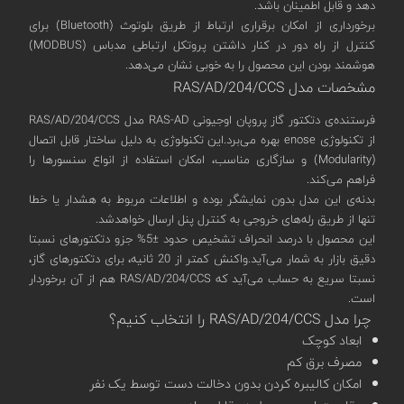
دهد و قابل اطمینان باشد.
برخورداری از امکان برقراری ارتباط از طریق بلوتوث (Bluetooth) برای
کنترل از راه دور در کنار داشتن پروتکل ارتباطی مدباس (MODBUS)
هوشمند بودن این محصول را به خوبی نشان می‌دهد.
مشخصات مدل RAS/AD/204/CCS
فرستنده‌ی دتکتور گاز پروپان اوجیونی RAS-AD مدل RAS/AD/204/CCS
از تکنولوژی enose بهره‌ می‌برد.این تکنولوژی به دلیل ساختار قابل اتصال
(Modularity) و سازگاری مناسب، امکان استفاده از انواع سنسورها را
فراهم می‌کند.
بدنه‌ی این مدل بدون نمایشگر بوده و اطلاعات مربوط به هشدار یا خطا
تنها از طریق رله‌های خروجی به کنترل پنل ارسال خواهدشد.
این محصول با درصد انحراف تشخیص حدود ±5% جزو دتکتورهای نسبتا
دقیق بازار به شمار می‌آید.واکنش کمتر از 20 ثانیه، برای دتکتورهای گاز،
نسبتا سریع به حساب می‌آید که RAS/AD/204/CCS هم از آن برخوردار
است.
چرا مدل RAS/AD/204/CCS را انتخاب کنیم؟
ابعاد کوچک
مصرف برق کم
امکان کالیبره کردن بدون دخالت دست توسط یک نفر