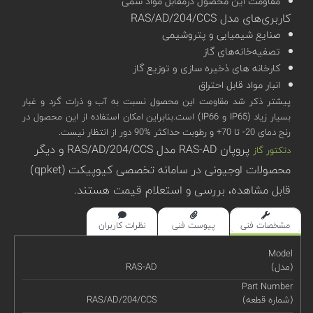
مقاومت این محصول درمقابل مواد سمی
کاربری‌های مدل RAS/AD/204/CCS
صنایع شیمیایی و پتروشیمی
تصفیه‌خانه‌های گاز
کارخانه های ذخیره سازی و توزیع گاز
انبار مواد قابل احتراق
پیشتر ذکر شد مقاومت این محصول نسبت به آب و ذرات گرد و غبار
بسیار زیاد (IP65 و IP66) است.بنابراین امکان استفاده از این محصول در
رنج دمای 20- تا 70+ و رطوبت حداکثر %90 دور از انتظار نیست.
پروپان RAS-AD مدل RAS/AD/204/CCS و دیگر
دتکتور گاز
محصولات اوجیونی در سامانه تخصصی کیوپیکت (qpket)
قابل مشاهده، بررسی و استعلام قیمت هستند.
مشخصات فنی
پیوست فنی
نظرات کاربران
Model
(مدل)
RAS-AD
Part Number
(شماره قطعه)
RAS/AD/204/CCS