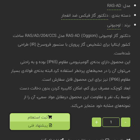
مدل:
RAS-AD
دسته بندی :
دتکتور گاز فیکس ضد انفجار
برند :
اوجیونی
دتکتور گاز اوجیونی (Oggioni) RAS-AD مدل RAS/AD/204/CCS ساخت
کشور ایتالیا برای تشخیص گاز پروپان با سنسور فروسرخ (IR) طراحی
شده‌است.
این محصول دارای بدنه‌‌ی آلومینیومی مقاوم (IP65) بوده و به راحتی
می‌توان آن‌ را در محیط‌های پرخطر استفاده کرد.البته بدنه‌ی فولادی بسیار
مقاوم (IP66) نیز برای این محصول قابل سفارش است.
ابعاد کوچک، مصرف برق کم، امکان کالیبره کردن بدون دخالت دست
توسط یک نفر و مقاومت این محصول درمقابل مواد سمی، آن را از
نمونه‌های مشابه خود متمایز می‌کند.
ثبت استعلام
+
-
پیشنهاد فنی