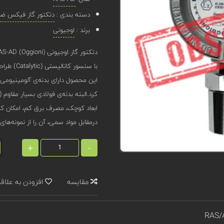
دسته بندی :
دتکتور گاز فیکس ضد 
برند :
اوجیونی
با سنسور کاتالیستی (Catalytic) طراحی شده‌است.
کرد.البته بدنه‌ی فولادی بسیار مقاوم (IP66) نیز برای این محصول قابل سفارش است.
ابعاد کوچک، مصرف برق کم، امکان ک
درمقابل مواد سمی، آن را از نمونه‌های
+
-
مقایسه
افزودن به علاق