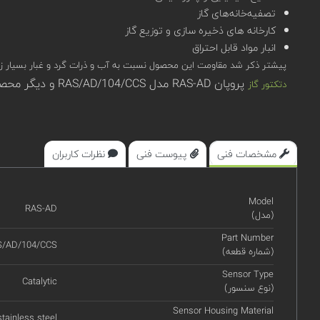
تصفیه‌خانه‌های گاز
کارخانه های ذخیره سازی و توزیع گاز
انبار مواد قابل احتراق
پیشتر ذکر شد مقاومت این محصول نسبت به آب و ذرات گرد و غبار بسیار زیاد (IP65 و IP66) است.بنابراین امکان استفاده از این محصول در رنج دمای 20- تا 70+ و رطوبت حداکثر %90 دور از ان
پروپان RAS-AD مدل RAS/AD/104/CCS و دیگر محصولات اوجیونی در سامانه تخصصی کیوپیکت (qpket) قابل مشاهده، بررسی و استعلام قیمت هستند.
دتکتور گاز
مشخصات فنی
پیوست فنی
نظرات کاربران
Model
RAS-AD
(مدل)
Part Number
S/AD/104/CCS
(شماره قطعه)
Sensor Type
Catalytic
(نوع سنسور)
Sensor Housing Material
stainless steel