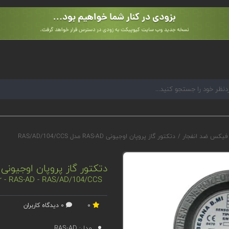
 فیکس ضد انفجار
/
دتکتور گاز پروپان اوجیونی RAS-AD مدل RAS/AD/104/CCS
دتکتور گاز پروپان اوجیونی RAS-AD مدل RAS/AD/104/CCS
or - RAS-AD - RAS/AD/104/CCS
0
0 دیدگاه کاربران
مدل:
RAS-AD