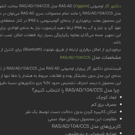
دتکتور گاز
اوجیونی (
Oggioni
) RAS-AD مدل RAS/AD/104/CCS ساخت کشور ایتالیا برای تشخیص گاز پروپان با سنسور کاتالیستی (Catalytic) طراحی شده‌است.
مدل RAS/AD/104/CCS را مانند تمام محصولات سری RAS-AD می‌توان در دو واژه‌ی مقاوم و هوشمند خلاصه کرد.
این محصول بعلت برخوردا
این تجهیز صحه می‌گذارد.بعلاوه یکپارچگی بسیار زیاد قطعات، امکان نصب تم
باشد.
برخورداری از امکان برقراری ارتباط از طریق بلوتوث (Bluetooth) برای کنترل از راه دور در کنار داشتن پروتکل ارتباطی مدباس (MODBUS) هوشمند بودن این محصول را به خوبی نشان می‌دهد.
مشخصات مدل
RAS/AD/104/CCS
فرستنده‌ی دتکتور گاز پروپان اوجیونی RAS-AD مدل RAS/AD/104/CCS از تکنولوژی enose بهره‌ می‌برد.این تکنولوژی به دلیل ساختار قابل اتصال (Modularity) و سازگاری مناسب، امکان استفاده از انواع سنسورها را فراهم می‌کند.
بدنه‌ی این مدل بدون نمایشگر بوده و اطلاعات مربوط به هشدار یا خطا تنها ا
این محصول با درصد انحراف تشخیص حدود ±5% جزو دتکتورهای نسبتا دقیق بازار به شمار می‌آید.واکنش کمتر از 20 ثانیه، برای دتکتورهای گاز، نسبتا سریع به حساب می‌آید که RAS/AD/104/CCS هم از آن برخوردار است.
چرا مدل RAS/AD/104/CCS را انتخاب کنیم؟
ابعاد کوچک
مصرف برق کم
امکان کالیبره کردن بدون دخالت دست توسط یک نفر
مقاومت این محصول درمقابل مواد سمی
کاربری‌های مدل RAS/AD/104/CCS
صنایع شیمیایی و پتروشیمی