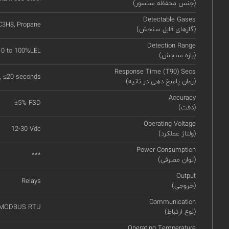
(جنس محفظه سنسور)
Detectable Gases
C3H8, Propane
(گازهای قابل سنجش)
Detection Range
0 to 100%LEL
(بازه سنجش)
Response Time (T90) Secs
, ≤20 seconds
(زمان پاسخ دهی در ثانیه)
Accuracy
±5% FSD
(دقت)
Operating Voltage
12-30 Vdc
(ولتاژ عملکرد)
Power Consumption
***
(توان مصرفی)
Output
Relays
(خروجی)
Communication
 MODBUS RTU
(نوع ارتباط)
Operating Temperature