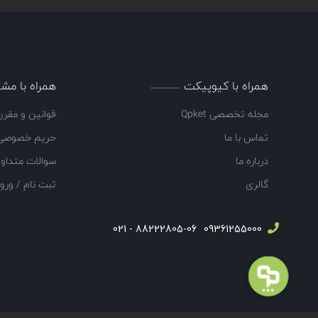
همراه با کیوپیکت
همراه با مشت
مجله تخصصی Qpket
قوانین و مقرر
تماس با ما
حریم خصوصی
درباره ما
سوالات متداو
گالری
ثبت نام / ورو
88222805-06 - 021
09361255000