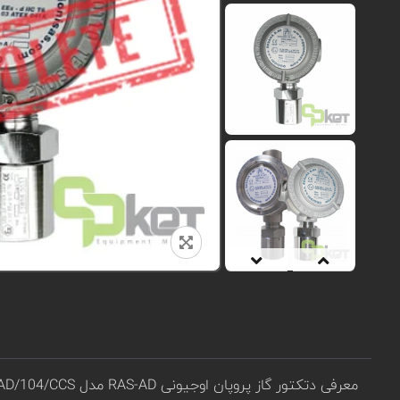
معرفی دتکتور گاز پروپان اوجیونی RAS-AD مدل RAS/AD/104/CCS