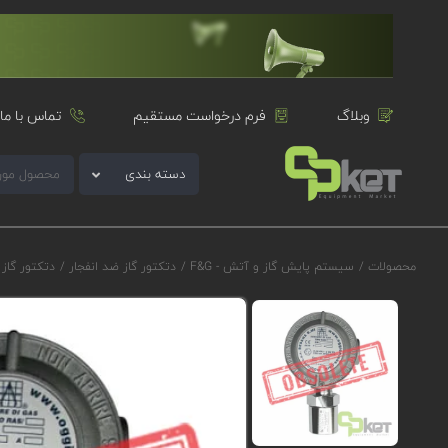
وبلاگ
فرم درخواست مستقیم
تماس با ما
دسته بندی
محصولات
/
سیستم پایش گاز و آتش - F&G
/
دتکتور گاز ضد انفجار
/
دتکتور گاز