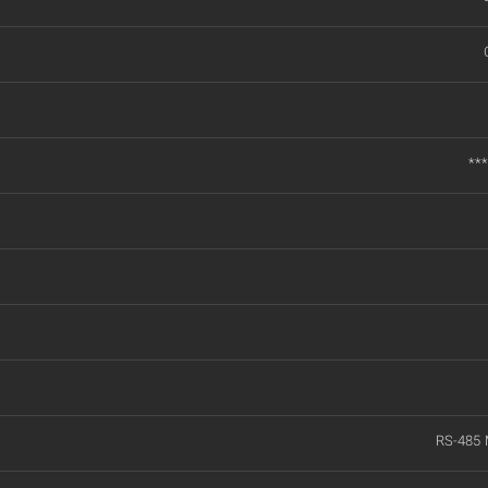
***
RS-485