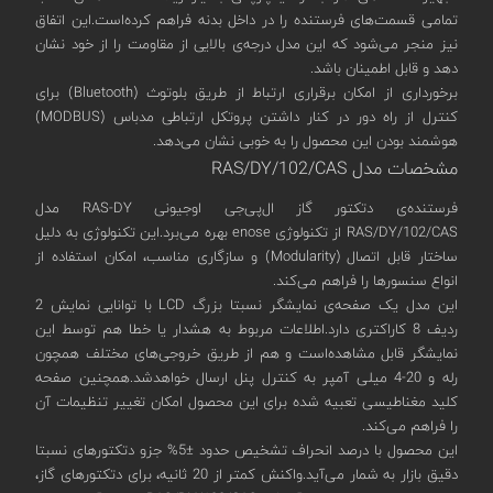
تمامی قسمت‌های فرستنده را در داخل بدنه فراهم کرده‌است.این اتفاق
نیز منجر می‌شود که این مدل درجه‌ی بالایی از مقاومت را از خود نشان
دهد و قابل اطمینان باشد.
برخورداری از امکان برقراری ارتباط از طریق بلوتوث (Bluetooth) برای
کنترل از راه دور در کنار داشتن پروتکل ارتباطی مدباس (MODBUS)
هوشمند بودن این محصول را به خوبی نشان می‌دهد.
مشخصات مدل RAS/DY/102/CAS
فرستنده‌ی دتکتور گاز ال‌پی‌جی اوجیونی RAS-DY مدل
RAS/DY/102/CAS از تکنولوژی enose بهره‌ می‌برد.این تکنولوژی به دلیل
ساختار قابل اتصال (Modularity) و سازگاری مناسب، امکان استفاده از
انواع سنسورها را فراهم می‌کند.
این مدل یک صفحه‌ی نمایشگر نسبتا بزرگ LCD با توانایی نمایش 2
ردیف 8 کاراکتری دارد.اطلاعات مربوط به هشدار یا خطا هم توسط این
نمایشگر قابل مشاهده‌است و هم از طریق خروجی‌های مختلف همچون
رله‌ و 20-4 میلی آمپر به کنترل پنل ارسال خواهدشد.همچنین صفحه
کلید مغناطیسی تعبیه شده برای این محصول امکان تغییر تنظیمات آن
را فراهم می‌کند.
این محصول با درصد انحراف تشخیص حدود ±5% جزو دتکتورهای نسبتا
دقیق بازار به شمار می‌آید.واکنش کمتر از 20 ثانیه، برای دتکتورهای گاز،