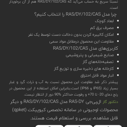
نسبتا سریع به حساب می‌آید که RAS/DY/102/CAS هم از آن برخوردار
است.
چرا مدل RAS/DY/102/CAS را انتخاب کنیم؟
ابعاد کوچک
مصرف برق کم
امکان کالیبره کردن بدون دخالت دست توسط یک نفر
مقاومت این محصول درمقابل مواد سمی
کاربری‌های مدل RAS/DY/102/CAS
صنایع شیمیایی و پتروشیمی
تصفیه‌خانه‌های گاز
کارخانه های ذخیره سازی و توزیع گاز
انبار مواد قابل احتراق
پیشتر ذکر شد مقاومت این محصول نسبت به آب و ذرات گرد و غبار
بسیار زیاد (IP65 و IP66) است.بنابراین امکان استفاده از این محصول در
رنج دمای 20- تا 70+ و رطوبت حداکثر %90 دور از انتظار نیست.
ال‌پی‌جی RAS-DY مدل RAS/DY/102/CAS و دیگر
دتکتور گاز
محصولات اوجیونی در سامانه تخصصی کیوپیکت (qpket)
قابل مشاهده، بررسی و استعلام قیمت هستند.