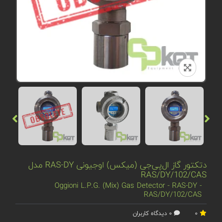
دتکتور گاز ال‌پی‌جی (میکس) اوجیونی RAS-DY مدل
RAS/DY/102/CAS
Oggioni L.P.G. (Mix) Gas Detector - RAS-DY -
RAS/DY/102/CAS
0
0 دیدگاه کاربران