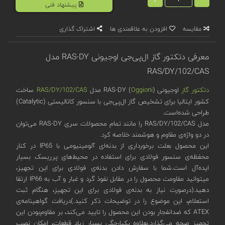
پیشنهاد فنی
مقایسه
افزودن به علاقمندی ها
اشتراک گذاری
معرفی دتکتور گاز ال‌پی‌جی اوجیونی RAS-DY مدل
RAS/DY/102/CAS
دتکتور گاز
اوجیونی (
Oggioni
) RAS-DY مدل
RAS/DY/102/CAS
ساخت
کشور ایتالیا برای تشخیص گاز ال‌پی‌جی با سنسور کاتالیستی (Catalytic)
طراحی شده‌است.
مدل RAS/DY/102/CAS را مانند تمام محصولات سری RAS-DY می‌توان
در دو واژه‌ی مقاوم و هوشمند خلاصه کرد.
این محصول بعلت برخورداری از بدنه‌ای آلومینیومی با IP65 در کنار
محفظه‌ی سنسور فولادی برای استفاده در محیط‌های پرریسک بسیار
ایده‌آل است.شما با سفارش دادن بدنه‌ی فولادی برای این تجهیز،
میتوانید مقاومت محصول را در مقابل نفوذ گرد و غبار و آب به IP66 ارتقا
دهید.(درصورت نیاز به بدنه‌ی فولادی برای این تجهیز، هنگام ثبت
استعلام، این موضوع را در توضیحات ذکر کنید.)دریافت گواهینامه‌‌ی
ATEX که ضدانفجار بودن این محصول را تایید می‌کند، بر مقاوم‌بودن این
تجهیز صحه می‌گذارد.بعلاوه یکپارچگی بسیار زیاد قطعات، امکان نصب