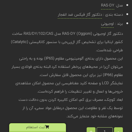
مدل:
RAS-DY
دسته بندی :
دتکتور گاز فیکس ضد انفجار
برند :
اوجیونی
دتکتور گاز اوجیونی (Oggioni) RAS-DY مدل RAS/DY/102/CAS ساخت
کشور ایتالیا برای تشخیص گاز ال‌پی‌جی با سنسور کاتالیستی (Catalytic)
طراحی شده‌است.
این محصول دارای بدنه‌‌ی آلومینیومی مقاوم (IP65) بوده و به راحتی
می‌توان آن‌را در محیط‌های پرخطر استفاده کرد.البته بدنه‌ی فولادی بسیار
مقاوم (IP66) نیز برای این محصول قابل سفارش است.
نمایشگر LCD و صفحه کلید مغناطیسی این محصول امکان مشاهده‌ی
خروجی‌ها و اعمال و تغییر تنظیمات را فراهم کرده‌است.
ابعاد کوچک، مصرف برق کم، امکان کالیبره کردن بدون دخالت دست
توسط یک نفر و مقاومت این محصول درمقابل مواد سمی، آن را از
نمونه‌های مشابه خود متمایز می‌کند.
ثبت استعلام
+
-