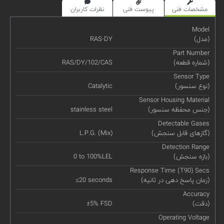
مشخصات فنی
پیوست فنی
نظرات کاربران
Model
(مدل)
RAS-DY
Part Number
(شماره قطعه)
RAS/DY/102/CAS
Sensor Type
(نوع سنسور)
Catalytic
Sensor Housing Material
(جنس محفظه سنسور)
stainless steel
Detectable Gases
(گازهای قابل سنجش)
L.P.G. (Mix)
Detection Range
(بازه سنجش)
0 to 100%LEL
Response Time (T90) Secs
(زمان پاسخ دهی در ثانیه)
≤20 seconds
Accuracy
(دقت)
±5% FSD
Operating Voltage