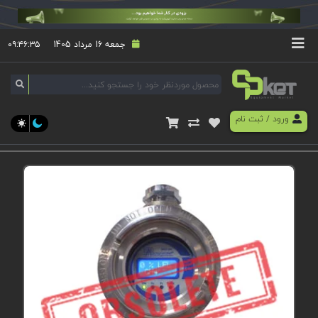
جمعه 16 مرداد 1405
۰۹:۴۶:۳۵
ورود
/
ثبت نام