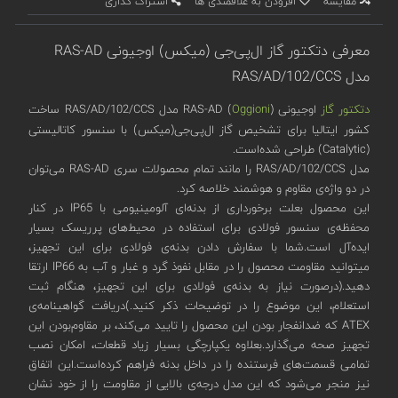
مقایسه
افزودن به علاقمندی ها
اشتراک گذاری
معرفی دتکتور گاز ال‌پی‌جی (میکس) اوجیونی RAS-AD
مدل RAS/AD/102/CCS
دتکتور گاز
اوجیونی (
Oggioni
) RAS-AD مدل RAS/AD/102/CCS ساخت
کشور ایتالیا برای تشخیص گاز ال‌پی‌جی(میکس) با سنسور کاتالیستی
(Catalytic) طراحی شده‌است.
مدل RAS/AD/102/CCS را مانند تمام محصولات سری RAS-AD می‌توان
در دو واژه‌ی مقاوم و هوشمند خلاصه کرد.
این محصول بعلت برخورداری از بدنه‌ای آلومینیومی با IP65 در کنار
محفظه‌ی سنسور فولادی برای استفاده در محیط‌های پرریسک بسیار
ایده‌آل است.شما با سفارش دادن بدنه‌ی فولادی برای این تجهیز،
میتوانید مقاومت محصول را در مقابل نفوذ گرد و غبار و آب به IP66 ارتقا
دهید.(درصورت نیاز به بدنه‌ی فولادی برای این تجهیز، هنگام ثبت
استعلام، این موضوع را در توضیحات ذکر کنید.)دریافت گواهینامه‌‌ی
ATEX که ضدانفجار بودن این محصول را تایید می‌کند، بر مقاوم‌بودن این
تجهیز صحه می‌گذارد.بعلاوه یکپارچگی بسیار زیاد قطعات، امکان نصب
تمامی قسمت‌های فرستنده را در داخل بدنه فراهم کرده‌است.این اتفاق
نیز منجر می‌شود که این مدل درجه‌ی بالایی از مقاومت را از خود نشان