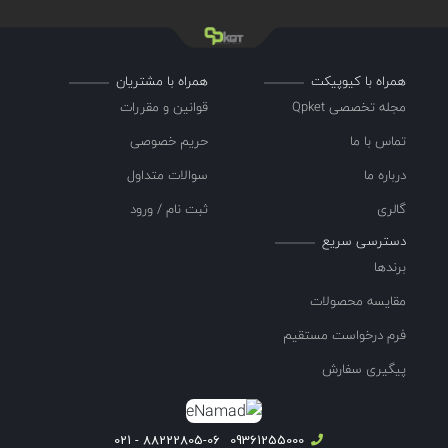
همراه با کیوپیکت
همراه با مشتریان
مجله تخصصی Qpket
قوانین و مقررات
تماس با ما
حریم خصوصی
درباره ما
سوالات متداول
گالری
ثبت نام / ورود
دسترسی سریع
برندها
مقایسه محصولات
فرم درخواست مستقیم
پیگیری سفارش
88222805-06 - 021
09361255000