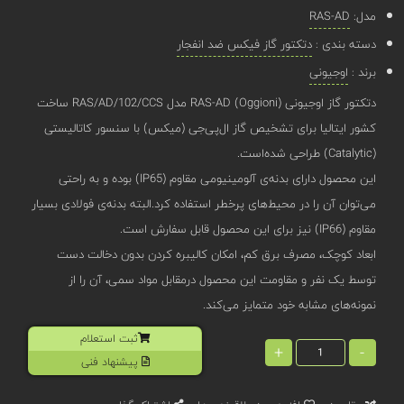
مدل:
RAS-AD
دسته بندی :
دتکتور گاز فیکس ضد انفجار
برند :
اوجیونی
دتکتور گاز اوجیونی (Oggioni) RAS-AD مدل RAS/AD/102/CCS ساخت
کشور ایتالیا برای تشخیص گاز ال‌پی‌جی (میکس) با سنسور کاتالیستی
(Catalytic) طراحی شده‌است.
این محصول دارای بدنه‌‌ی آلومینیومی مقاوم (IP65) بوده و به راحتی
می‌توان آن‌ را در محیط‌های پرخطر استفاده کرد.البته بدنه‌ی فولادی بسیار
مقاوم (IP66) نیز برای این محصول قابل سفارش است.
ابعاد کوچک، مصرف برق کم، امکان کالیبره کردن بدون دخالت دست
توسط یک نفر و مقاومت این محصول درمقابل مواد سمی، آن را از
نمونه‌های مشابه خود متمایز می‌کند.
ثبت استعلام
+
-
پیشنهاد فنی