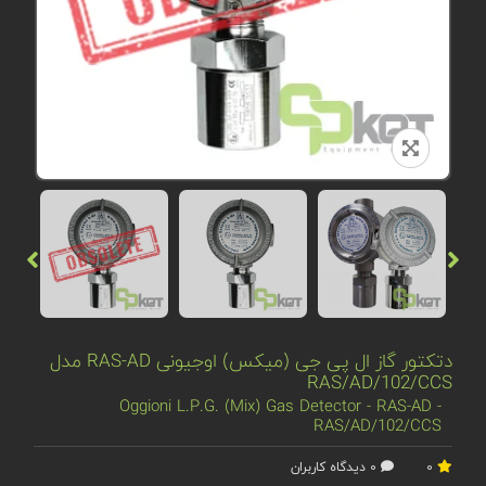
دتکتور گاز ال‌ پی‌ جی (میکس) اوجیونی RAS-AD مدل
RAS/AD/102/CCS
Oggioni L.P.G. (Mix) Gas Detector - RAS-AD -
RAS/AD/102/CCS
0
0 دیدگاه کاربران