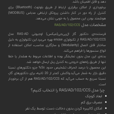
دهد و قابل اطمینان باشد.
برخورداری از امکان برقراری ارتباط از طریق بلوتوث (Bluetooth) برای
کنترل از راه دور در کنار داشتن پروتکل ارتباطی مدباس (MODBUS)
هوشمند بودن این محصول را به خوبی نشان می‌دهد.
مشخصات مدل
RAS/AD/102/CCS
فرستنده‌ی دتکتور گاز ال‌پی‌جی(میکس) اوجیونی RAS-AD مدل
RAS/AD/102/CCS از تکنولوژی enose بهره‌ می‌برد.این تکنولوژی به دلیل
ساختار قابل اتصال (Modularity) و سازگاری مناسب، امکان استفاده از
انواع سنسورها را فراهم می‌کند.
بدنه‌ی این مدل بدون نمایشگر بوده و اطلاعات مربوط به هشدار یا خطا
تنها از طریق رله‌های خروجی به کنترل پنل ارسال خواهد شد.
این محصول با درصد انحراف تشخیص حدود ±5% جزو دتکتورهای نسبتا
دقیق بازار به شمار می‌آید.واکنش کمتر از 20 ثانیه، برای دتکتورهای گاز،
نسبتا سریع به حساب می‌آید که RAS/AD/102/CCS هم از آن برخوردار
است.
چرا مدل RAS/AD/102/CCS را انتخاب کنیم؟
ابعاد کوچک
مصرف برق کم
امکان کالیبره کردن بدون دخالت دست توسط یک نفر