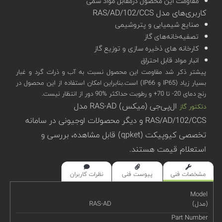
مقاومت این محصول درمقابل مواد سمی
کاربری‌های مدل RAS/AD/102/CCS
صنایع شیمیایی و پتروشیمی
تصفیه‌خانه‌های گاز
کارخانه های ذخیره سازی و توزیع گاز
انبار مواد قابل احتراق
پیشتر ذکر شد مقاومت این محصول نسبت به آب و ذرات گرد و غبار
بسیار زیاد (IP65 و IP66) است.بنابراین امکان استفاده از این محصول در
رنج دمای 20- تا 70+ و رطوبت حداکثر %90 دور از انتظار نیست.
ال‌پی‌جی (میکس) RAS-AD مدل
دتکتور گاز
RAS/AD/102/CCS و دیگر محصولات اوجیونی در سامانه
تخصصی کیوپیکت (qpket) قابل مشاهده، بررسی و
استعلام قیمت هستند.
مشخصات فنی
پیوست فنی
نظرات کاربران
Model
(مدل)
RAS-AD
Part Number