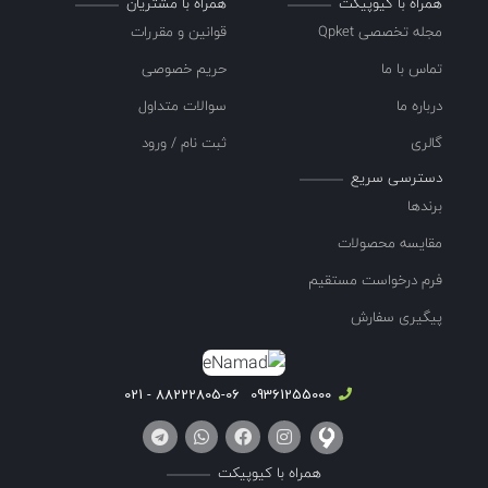
همراه با کیوپیکت
همراه با مشتریان
مجله تخصصی Qpket
قوانین و مقررات
تماس با ما
حریم خصوصی
درباره ما
سوالات متداول
گالری
ثبت نام / ورود
دسترسی سریع
برندها
مقایسه محصولات
فرم درخواست مستقیم
پیگیری سفارش
88222805-06 - 021
09361255000
همراه با کیوپیکت