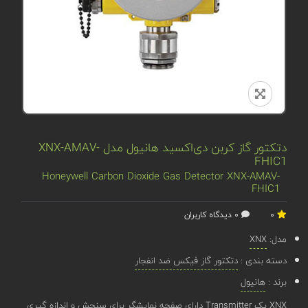
دتکتور گاز کربن دی‌اکسید هانیول مدل XNX-AMAV-
FHIC1
Honeywell Carbon Dioxide Gas Detector XNX-AMAV-
FHIC1
0
0 دیدگاه کاربران
مدل:
XNX
دسته بندی :
دتکتور گاز فیکس ضد انفجار
برند :
هانیول
XNX یک Transmitter دارای صفحه نمایشگر برای سنجش و اندازه گیری