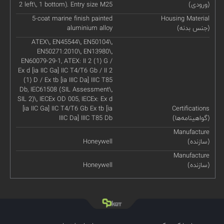
(ورودی)
2 left\, 1 bottom). Entry size M25
5-coat marine finish painted
Housing Material
(جنس بدنه)
aluminium alloy
ATEX\, EN45544\, EN50104\,
EN50271:2010\, EN13980\,
EN60079-29-1, ATEX: II 2 (1) G /
Ex d [ia IIC Ga] IIC T4/T6 Gb / II 2
(1) D / Ex tb [ia IIIC Da] IIIC T85
Db, IEC61508 (SIL Assessment\,
SIL 2)\, IECEx OD 005, IECEx: Ex d
[ia IIC Ga] IIC T4/T6 Gb Ex tb [ia
Certifications
(گواهینامه‌ها)
IIIC Da] IIIC T85 Db
Manufacture
(سازنده)
Honeywell
Manufacture
(سازنده)
Honeywell