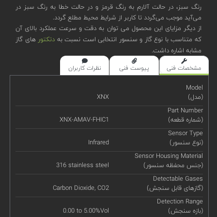
رنگ سبز، در حالت آلارم به رنگ قرمز و در حالت خطا به رنگ سبز در
می‌آید موجب می‌گردد تا کاربر از شرایط محیط مطلع گردد.
از دیگر مزایای این محصول می توان به دقت و سرعت عملکرد بالای آن
که متناسب با نوع گاز و سنسور انتخابی است نسبت به
دتکتور
های گاز
مشابه اشاره داشت.
مشخصات فنی
پیوست فنی
نظرات کاربران
Model
(مدل)
XNX
Part Number
(شماره قطعه)
XNX-AMAV-FHIC1
Sensor Type
(نوع سنسور)
Infrared
Sensor Housing Material
(جنس محفظه سنسور)
316 stainless steel
Detectable Gases
(گازهای قابل سنجش)
Carbon Dioxide, CO2
Detection Range
(بازه سنجش)
0.00 to 5.00%Vol