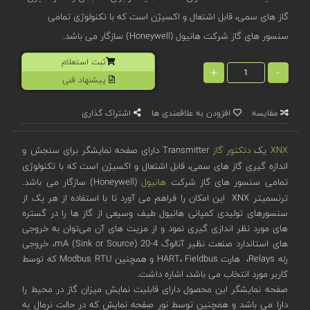
گاز های سمی، قابل اشتعال و اکسیژن است که با تکنولوژی تمامی
سنسور های گاز شرکت هانیول (Honeywell) سازگار می باشد.
ثبت استعلام
+
-
پیشنهاد فنی
مقایسه
افزودن به علاقمندی ها
اشتراک گذاری
XNX
یک
دتکتور گاز
Transmitter دارای صفحه نمایشگر برای سنجش و
اندازه گیری گاز های سمی، قابل اشتعال و اکسیژن است که با تکنولوژی
تمامی سنسور های گاز شرکت
هانیول
(Honeywell) سازگار می باشد.
ترنسمیتر XNX این امکان را فراهم می آورد تا با استفاده از هر یک از
سنسورهای تولیدی کمپانی هانیول طیف وسیعی از گاز ها را در گستره
های مورد نظر اندازی گیری نمود و از مزیت های آن می‌توان به خروجی
های استاندارد صنعت نظیر آنالوگ 4-20 mA (Sink or Source)، خروجی
رله Relays، هارت HART، Fieldbus و همچنین Modbus RTU که توسط
کاربر مورد انتخاب می باشد، اشاره داشت.
صفحه نمایشگر این محصول دارای قابلیت نمایش میزان گاز در محیط را
دارا می باشد و همچنین توسط نور صفحه نمایش که در حالت نرمال به