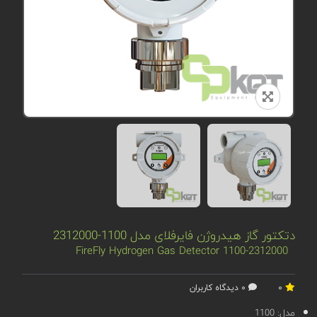
دتکتور گاز هیدروژن فایرفلای مدل 1100-2312000
FireFly Hydrogen Gas Detector 1100-2312000
0
0 دیدگاه کاربران
مدل:
1100