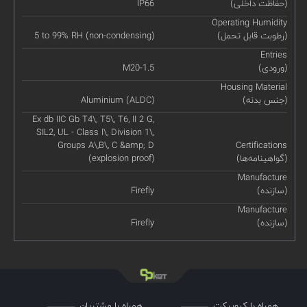
(حفاظت داخلی)
IP66
Operating Humidity
(رطوبت قابل تحمل)
5 to 99% RH (non-condensing)
Entries
(ورودی)
M20-1.5
Housing Material
(جنس بدنه)
Aluminium (ALDC)
Ex db IIC Gb T4\, T5\, T6, II 2 G,
SIL2, UL - Class I\, Division 1\,
Groups A\,B\, C &amp; D
Certifications
(گواهینامه‌ها)
(explosion proof)
Manufacture
(سازنده)
Firefly
Manufacture
(سازنده)
Firefly
همراه با کیوپیکت
همراه با مشتریان