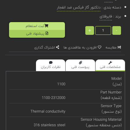
دسته بندی :
دتکتور گاز فیکس ضد انفجار
برند :
فایرفلای
ثبت استعلام
+
-
پیشنهاد فنی
مقایسه
افزودن به علاقمندی ها
اشتراک گذاری
مشخصات فنی
پیوست فنی
نظرات کاربران
Model
(مدل)
1100
Part Number
(شماره قطعه)
1100-2312000
Sensor Type
(نوع سنسور)
Thermal conductivity
Sensor Housing Material
(جنس محفظه سنسور)
316 stainless steel