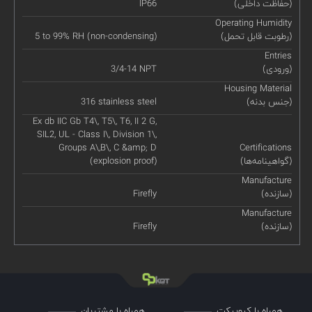
(حفاظت داخلی)
IP66
Operating Humidity
(رطوبت قابل تحمل)
5 to 99% RH (non-condensing)
Entries
(ورودی)
3/4-14 NPT
Housing Material
(جنس بدنه)
316 stainless steel
Ex db IIC Gb T4\, T5\, T6, II 2 G,
SIL2, UL - Class I\, Division 1\,
Groups A\,B\, C &amp; D
Certifications
(گواهینامه‌ها)
(explosion proof)
Manufacture
(سازنده)
Firefly
Manufacture
(سازنده)
Firefly
همراه با کیوپیکت
همراه با مشتریان