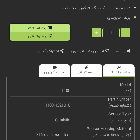
دسته بندی :
دتکتور گاز فیکس ضد انفجار
برند :
فایرفلای
ثبت استعلام
+
-
پیشنهاد فنی
مقایسه
افزودن به علاقمندی ها
اشتراک گذاری
مشخصات فنی
پیوست فنی
نظرات کاربران
Model
(مدل)
1100
Part Number
(شماره قطعه)
1100-1321010
Sensor Type
(نوع سنسور)
Catalytic
Sensor Housing Material
(جنس محفظه سنسور)
316 stainless steel