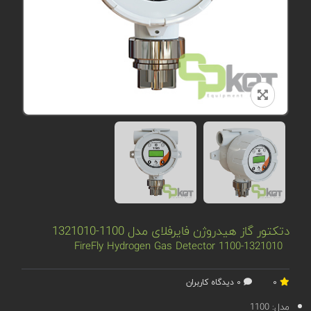
دتکتور گاز هیدروژن فایرفلای مدل 1100-1321010
FireFly Hydrogen Gas Detector 1100-1321010
0
0 دیدگاه کاربران
مدل:
1100