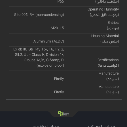
(حفاظت داخلی)
IP66
Operating Humidity
(رطوبت قابل تحمل)
5 to 99% RH (non-condensing)
Entries
(ورودی)
M20-1.5
Housing Material
(جنس بدنه)
Aluminium (ALDC)
Ex db IIC Gb T4\, T5\, T6, II 2 G,
SIL2, UL - Class I\, Division 1\,
Groups A\,B\, C &amp; D
Certifications
(گواهینامه‌ها)
(explosion proof)
Manufacture
(سازنده)
Firefly
Manufacture
(سازنده)
Firefly
همراه با کیوپیکت
همراه با مشتریان