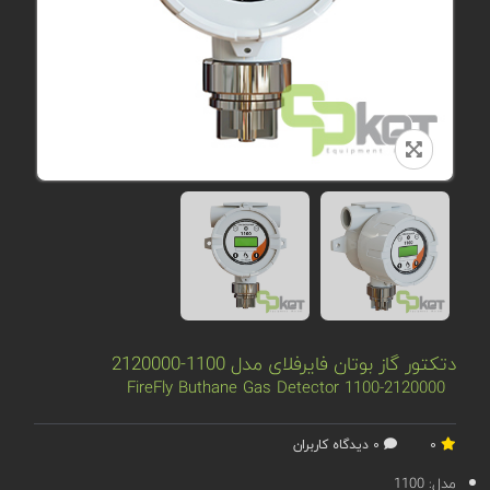
دتکتور گاز بوتان فایرفلای مدل 1100-2120000
FireFly Buthane Gas Detector 1100-2120000
0
0 دیدگاه کاربران
مدل:
1100