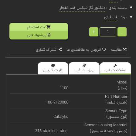
دسته بندی :
دتکتور گاز فیکس ضد انفجار
برند :
فایرفلای
ثبت استعلام
+
-
پیشنهاد فنی
مقایسه
افزودن به علاقمندی ها
اشتراک گذاری
مشخصات فنی
پیوست فنی
نظرات کاربران
Model
(مدل)
1100
Part Number
(شماره قطعه)
1100-2120000
Sensor Type
(نوع سنسور)
Catalytic
Sensor Housing Material
(جنس محفظه سنسور)
316 stainless steel