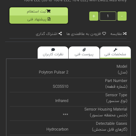
ثبت استعلام
+
-
پیشنهاد فنی
مقایسه
افزودن به علاقمندی ها
اشتراک گذاری
مشخصات فنی
پیوست فنی
نظرات کاربران
Model
(مدل)
Polytron Pulsar 2
Part Number
(شماره قطعه)
SC05510
Sensor Type
(نوع سنسور)
Infrared
Sensor Housing Material
(جنس محفظه سنسور)
***
Detectable Gases
(گازهای قابل سنجش)
Hydrocarbon