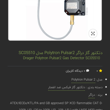
دتکتور گاز دراگر Polytron Pulsar2 مدل SC05510
Drager Polytron Pulsar2 Gas Detector SC05510
0
0 دیدگاه کاربران
مدل:
Polytron Pulsar 2
دسته بندی :
دتکتور گاز فیکس ضد انفجار
برند :
دراگر
ATEX/IECEx/KTL/PA and GB approved SP XCD flammable CAT 0-
100% LEL (20 to 100% LEL, 10% LEL) with LM25, M20 entry