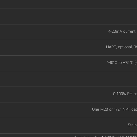
4-20mA current 
HART, optional, 
'-40°C to +75°C [
0-100% RH n
One M20 or 1/2” NPT cabl
Stain