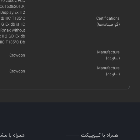
70:2006\, FCC
EC61508:2010\,
isplay:Ex II 2
 tb IIIC T135°C
Certifications
(گواهینامه‌ها)
G Ex db ia IIC
IRmax without
x II 2 GD Ex db
 IIIC T135°C Db
Manufacture
Crowcon
(سازنده)
Manufacture
Crowcon
(سازنده)
همراه با کیوپیکت
همراه با مشت