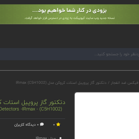
 فیکس ضد انفجار
/
دتکتور گاز پروپیل استات کروکن مدل IRmax (C5H10O2)
دتکتور گاز پروپیل استات کروکن مدل 2
Detectors -IRmax - (C5H10O2)
0
0 دیدگاه کاربران
مدل:
IRmax