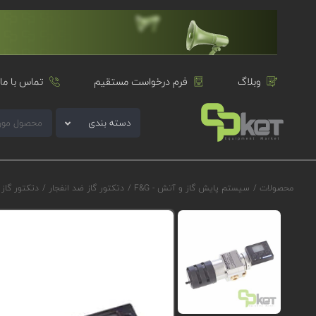
وبلاگ
فرم درخواست مستقیم
تماس با ما
دسته بندی
محصولات
/
سیستم پایش گاز و آتش - F&G
/
دتکتور گاز ضد انفجار
/
دتکتور گاز