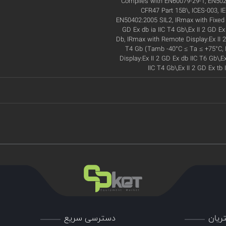
Complies with EN60079-29-1, EN502
CFR47 Part 15B\, ICES-003, I
EN50402:2005 SIL2, IRmax with Fixed D
GD Ex db ia IIC T4 Gb\,Ex II 2 GD Ex
Db, IRmax with Remote Display:Ex II 2 
T4 Gb (Tamb -40°C ≤ Ta ≤ +75°C, 
Display:Ex II 2 GD Ex db IIC T6 Gb\,E
IIC T4 Gb\,Ex II 2 GD Ex tb
ریان
دسترسی سریع