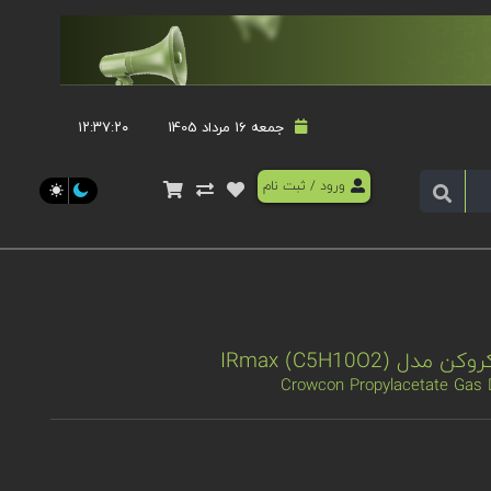
جمعه 16 مرداد 1405
۱۲:۳۷:۲۰
ورود
/
ثبت نام
IRmax (C5H10O)
Crowcon Propylacetate Gas 