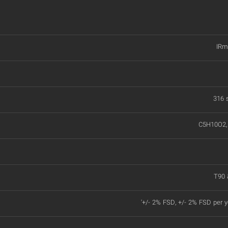
IRm
316 s
C5H10O2, 
T90 
'+/- 2% FSD, +/- 2% FSD per