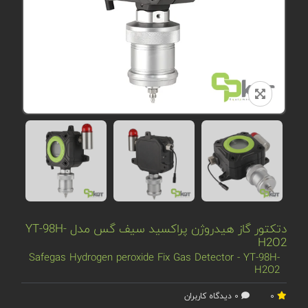
دتکتور گاز هیدروژن پراکسید سیف گس مدل YT-98H-
H2O2
Safegas Hydrogen peroxide Fix Gas Detector - YT-98H-
H2O2
0
0 دیدگاه کاربران