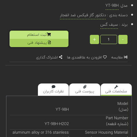
مدل:
YT-98H
دسته بندی :
دتکتور گاز فیکس ضد انفجار
برند :
سیف گس
ثبت استعلام
+
-
پیشنهاد فنی
مقایسه
افزودن به علاقمندی ها
اشتراک گذاری
مشخصات فنی
پیوست فنی
نظرات کاربران
Model
(مدل)
YT-98H
Part Number
(شماره قطعه)
YT-98H-H2O2
aluminum alloy or 316 stainless
Sensor Housing Material