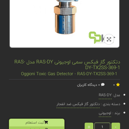
دتکتور گاز فیکس سمی اوجیونی RAS-DY مدل RAS-
DY-TX2SS-369-1
Oggioni Toxic Gas Detector - RAS-DY-TX2SS-369-1
0
0 دیدگاه کاربران
مدل:
RAS-DY
دسته بندی :
دتکتور گاز فیکس ضد انفجار
برند :
اوجیونی
ثبت استعلام
+
-