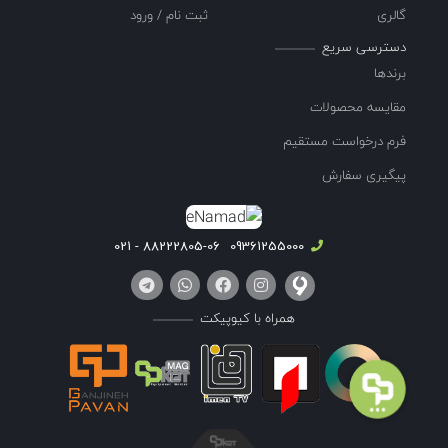
گالری
ثبت نام / ورود
دسترسی سریع
برندها
مقایسه محصولات
فرم درخواست مستقیم
پیگیری سفارش
88222805-06 - 021
09361255000
همراه با کیوپیکت