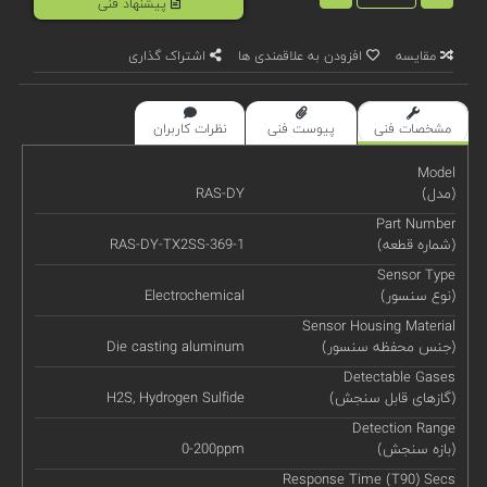
پیشنهاد فنی
مقایسه
افزودن به علاقمندی ها
اشتراک گذاری
مشخصات فنی
پیوست فنی
نظرات کاربران
Model
(مدل)
RAS-DY
Part Number
(شماره قطعه)
RAS-DY-TX2SS-369-1
Sensor Type
(نوع سنسور)
Electrochemical
Sensor Housing Material
(جنس محفظه سنسور)
Die casting aluminum
Detectable Gases
(گازهای قابل سنجش)
H2S, Hydrogen Sulfide
Detection Range
(بازه سنجش)
0-200ppm
Response Time (T90) Secs