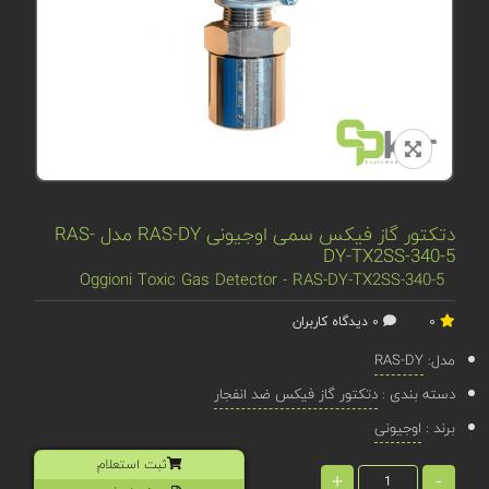
دتکتور گاز فیکس سمی اوجیونی RAS-DY مدل RAS-
DY-TX2SS-340-5
Oggioni Toxic Gas Detector - RAS-DY-TX2SS-340-5
0
0 دیدگاه کاربران
مدل:
RAS-DY
دسته بندی :
دتکتور گاز فیکس ضد انفجار
برند :
اوجیونی
ثبت استعلام
+
-