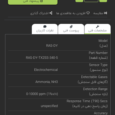
پیشنهاد فنی
مقایسه
افزودن به علاقمندی ها
اشتراک گذاری
مشخصات فنی
پیوست فنی
نظرات کاربران
Model
(مدل)
RAS-DY
Part Number
(شماره قطعه)
RAS-DY-TX2SS-340-5
Sensor Type
(نوع سنسور)
Electrochemical
Detectable Gases
(گازهای قابل سنجش)
Ammonia, NH3
Detection Range
(بازه سنجش)
0-10000 ppm (1%v/v)
Response Time (T90) Secs
(زمان پاسخ دهی در ثانیه)
unspecified
Accuracy