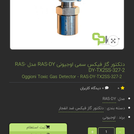
دتکتور گاز فیکس سمی اوجیونی RAS-DY مدل RAS-
DY-TX2SS-327-2
Oggioni Toxic Gas Detector - RAS-DY-TX2SS-327-2
0
0 دیدگاه کاربران
مدل:
RAS-DY
دسته بندی :
دتکتور گاز فیکس ضد انفجار
برند :
اوجیونی
ثبت استعلام
+
-