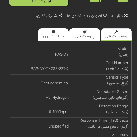
پیشنهاد فنی
مقایسه
افزودن به علاقمندی ها
اشتراک گذاری
مشخصات فنی
پیوست فنی
نظرات کاربران
Model
(مدل)
RAS-DY
Part Number
(شماره قطعه)
RAS-DY-TX2SS-327-2
Sensor Type
(نوع سنسور)
Electrochemical
Detectable Gases
(گازهای قابل سنجش)
H2, Hydrogen
Detection Range
(بازه سنجش)
0-1000ppm
Response Time (T90) Secs
(زمان پاسخ دهی در ثانیه)
unspecified
Accuracy