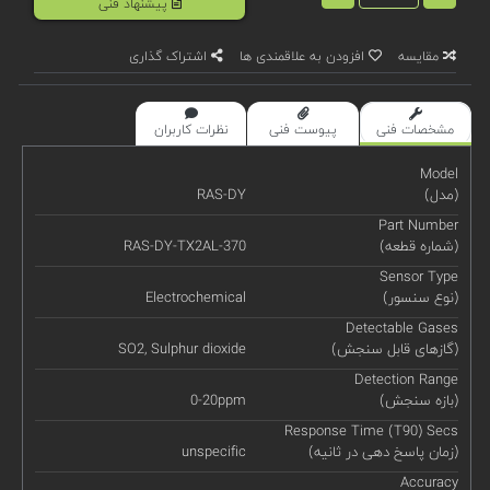
پیشنهاد فنی
مقایسه
افزودن به علاقمندی ها
اشتراک گذاری
مشخصات فنی
پیوست فنی
نظرات کاربران
Model
(مدل)
RAS-DY
Part Number
(شماره قطعه)
RAS-DY-TX2AL-370
Sensor Type
(نوع سنسور)
Electrochemical
Detectable Gases
(گازهای قابل سنجش)
SO2, Sulphur dioxide
Detection Range
(بازه سنجش)
0-20ppm
Response Time (T90) Secs
(زمان پاسخ دهی در ثانیه)
unspecific
Accuracy