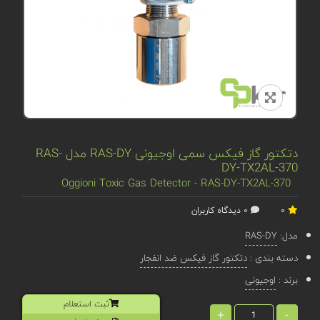
دتکتور گاز فیکس سمی اوجیونی RAS-DY مدل RAS-
DY-TX2AL-370
Oggioni Toxic Gas Detector - RAS-DY-TX2AL-370
0
0 دیدگاه کاربران
مدل:
RAS-DY
دسته بندی :
دتکتور گاز فیکس ضد انفجار
برند :
اوجیونی
ثبت استعلام
+
-