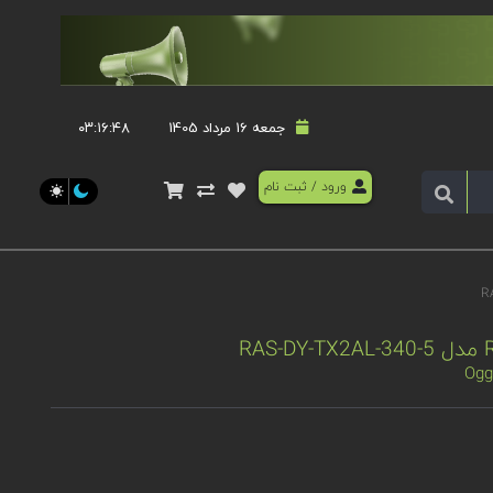
جمعه 16 مرداد 1405
۰۳:۱۶:۴۸
ورود
/
ثبت نام
Ogg