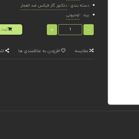
دسته بندی :
دتکتور گاز فیکس ضد انفجار
برند :
اوجیونی
+
-
ثبت ا
مقایسه
افزودن به علاقمندی ها
اشت