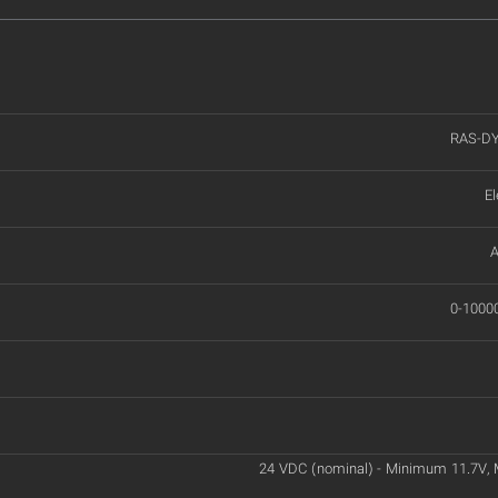
RAS-DY
El
A
0-1000
24 VDC (nominal) - Minimum 11.7V