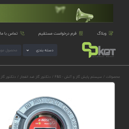
وبلاگ
فرم درخواست مستقیم
تماس با ما
دسته بندی
محصولات
/
سیستم پایش گاز و آتش - F&G
/
دتکتور گاز ضد انفجار
/
دتکتور گاز