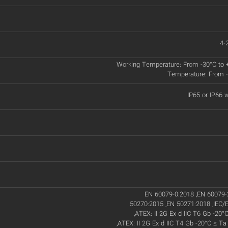
4-
Working Temperature: From -30°C to 
Temperature: From -
IP65 or IP66 w
EN 60079-0:2018 ,EN 60079-
50270:2015 ,EN 50271:2018 ,IEC/
,ATEX: II 2G Ex d IIC T6 Gb -20°
,ATEX: II 2G Ex d IIC T4 Gb -20°C ≤ Ta