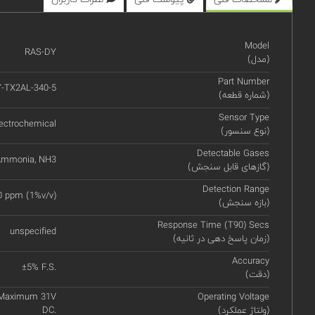
Model
RAS-DY
(مدل)
Part Number
-TX2AL-340-5
(شماره قطعه)
Sensor Type
ectrochemical
(نوع سنسور)
Detectable Gases
mmonia, NH3
(گازهای قابل سنجش)
Detection Range
0 ppm (1%v/v)
(بازه سنجش)
Response Time (T90) Secs
unspecified
(زمان پاسخ دهی در ثانیه)
Accuracy
±5% F.S.
(دقت)
, Maximum 31V
Operating Voltage
(ولتاژ عملکرد)
DC.