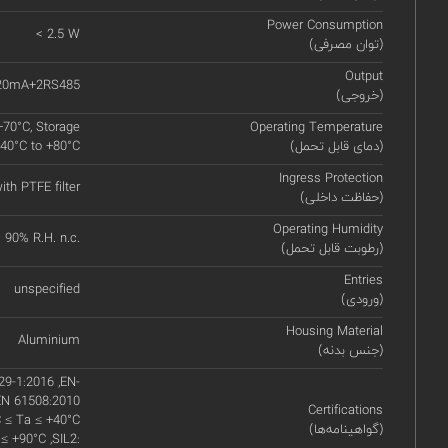
Power Consumption
< 2.5 W
(توان مصرفی)
Output
20mA+2RS485
(خروجی)
+70°C, Storage
Operating Temperature
(دمای قابل تحمل)
40°C to +80°C
Ingress Protection
ith PTFE filter
(حفاظت داخلی)
Operating Humidity
90% R.H. n.c.
(رطوبت قابل تحمل)
Entries
unspecified
(ورودی)
Housing Material
Aluminium
(جنس بدنه)
29-1:2016 ,EN-
EN 61508:2010
Certifications
C ≤ Ta ≤ +40°C
(گواهینامه‌ها)
 ≤ +90°C ,SIL2: